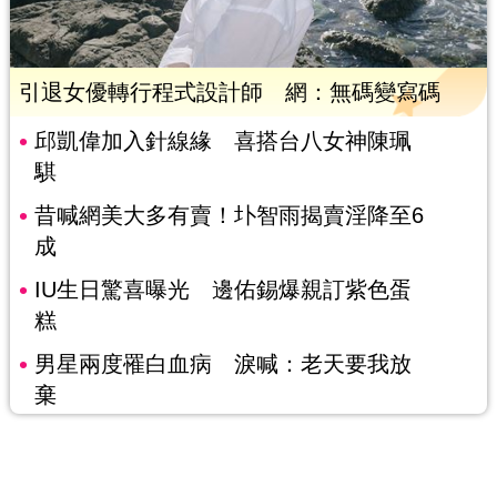
引退女優轉行程式設計師 網：無碼變寫碼
邱凱偉加入針線緣 喜搭台八女神陳珮
騏
昔喊網美大多有賣！圤智雨揭賣淫降至6
成
IU生日驚喜曝光 邊佑錫爆親訂紫色蛋
糕
男星兩度罹白血病 淚喊：老天要我放
棄