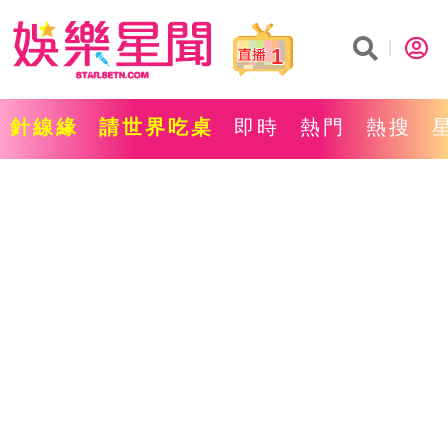
1
針線緣
請世界吃桌
即時
熱門
熱搜