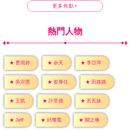
更多焦點+
熱門人物
★
余天
★
曹雨婷
★
李亞萍
★
吳宗憲
★
姜厚任
★
田路路
★
王凱
★
許常德
★
丟丟妹
★
Jeff
★
邱瓈寬
★
關之琳