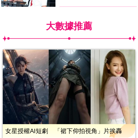
大數據推薦
女星授權AI短劇 「裙下仰拍視角」片挨轟