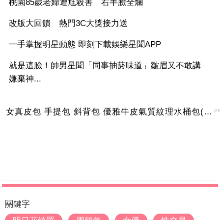
桃園85歲老婦遭尪殺害 右半臉全爛
改版大回饋 熱門3C大獎接力送
一手掌握明星動態 即刻下載娛樂星聞APP
就是這臉！帥男星聞「同事抽菸味道」皺眉又不敢講
嫌棄神...
女真皮包 手提包 斜背包 優雅牛皮氣質紋理水桶包(2色)【XBO7950112】＊艾美時尚(現+預)
P
關鍵字