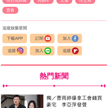
明日花綺羅
周鶴年
女優
性交易
賣春
追蹤娛樂星聞
下載APP
訂閱
加入
追蹤
加入
追蹤
熱門新聞
獨／曹雨婷爆拿工會錢買
豪宅 李亞萍發聲