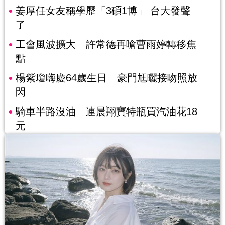
姜厚任女友稱學歷「3碩1博」 台大發聲
了
工會風波擴大 許常德再嗆曹雨婷轉移焦
點
楊紫瓊嗨慶64歲生日 豪門尪曬接吻照放
閃
騎車半路沒油 連晨翔寶特瓶買汽油花18
元