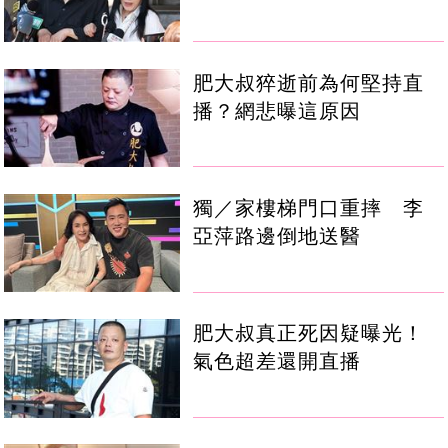
肥大叔猝逝前為何堅持直
播？網悲曝這原因
獨／家樓梯門口重摔 李
亞萍路邊倒地送醫
肥大叔真正死因疑曝光！
氣色超差還開直播