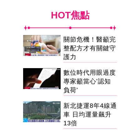
HOT焦點
關節危機！醫籲完
整配方才有關鍵守
護力
數位時代用眼過度
專家籲當心'認知
負荷'
新北捷運8年4線通
車 日均運量飆升
13倍