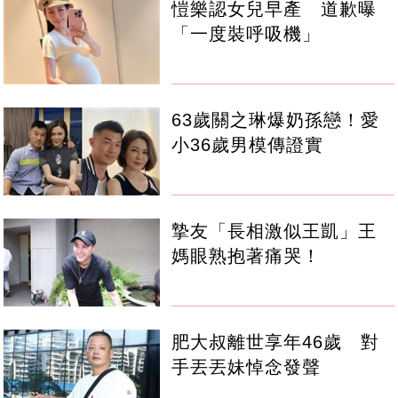
愷樂認女兒早產 道歉曝
「一度裝呼吸機」
63歲關之琳爆奶孫戀！愛
小36歲男模傳證實
摯友「長相激似王凱」王
媽眼熟抱著痛哭！
肥大叔離世享年46歲 對
手丟丟妹悼念發聲