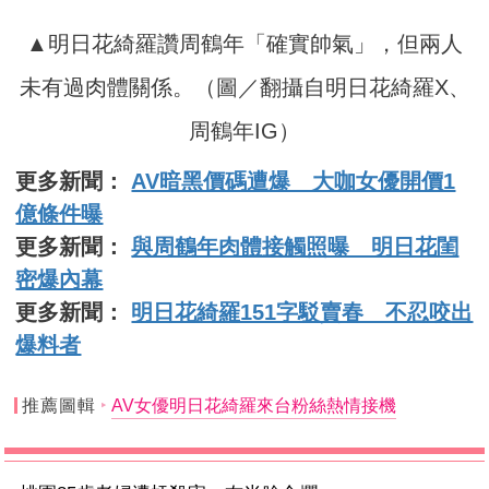
▲明日花綺羅讚周鶴年「確實帥氣」，但兩人
未有過肉體關係。（圖／翻攝自明日花綺羅X、
周鶴年IG）
更多新聞：
AV暗黑價碼遭爆 大咖女優開價1
億條件曝
更多新聞：
與周鶴年肉體接觸照曝 明日花閨
密爆內幕
更多新聞：
明日花綺羅151字駁賣春 不忍咬出
爆料者
推薦圖輯
AV女優明日花綺羅來台粉絲熱情接機