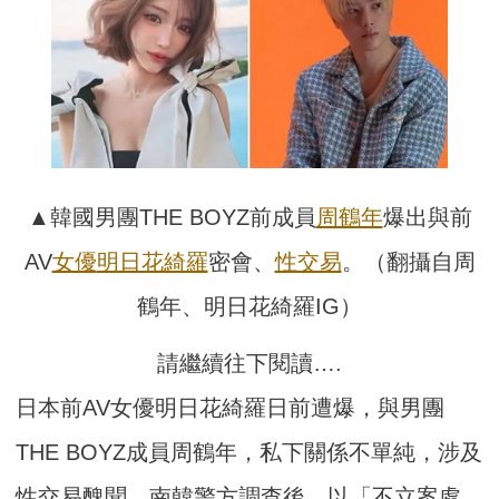
▲韓國男團THE BOYZ前成員
周鶴年
爆出與前
AV
女優
明日花綺羅
密會、
性交易
。（翻攝自周
鶴年、明日花綺羅IG）
請繼續往下閱讀….
日本前AV女優明日花綺羅日前遭爆，與男團
THE BOYZ成員周鶴年，私下關係不單純，涉及
性交易醜聞，南韓警方調查後，以「不立案處