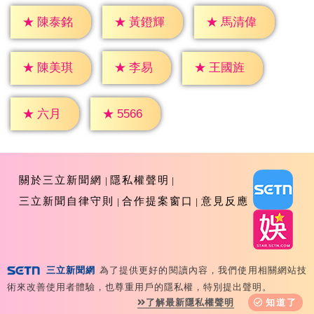
★
陳泰銘
★
黃鐙輝
★
馬清偉
★
李易
★
陳美琪
★
王國旌
★
六月
★
5566
關於三立新聞網
隱私權聲明
三立新聞自律守則
合作提案窗口
意見反應
三立新聞網
為了提供更好的閱讀內容，我們使用相關網站技
Copyright ©2026 Sanlih E-Television All Rights
術來改善使用者體驗，也尊重用戶的隱私權，特別提出聲明。
Reserved 版權所有 盜用必究 台北市內湖區舊宗路一段159
了解最新隱私權聲明
知道了
號 02-8792-8888