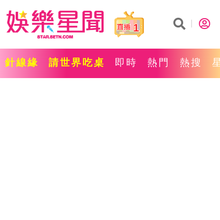
1
針線緣
請世界吃桌
即時
熱門
熱搜