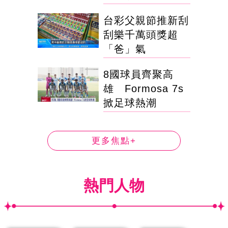
台彩父親節推新刮
刮樂千萬頭獎超
「爸」氣
8國球員齊聚高
雄 Formosa 7s
掀足球熱潮
更多焦點+
熱門人物