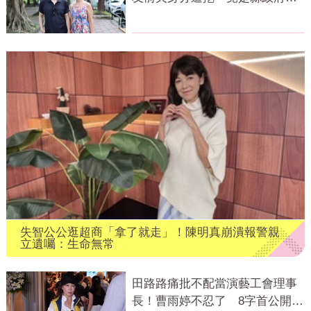
官
失智公公逛超商「拿了就走」！陳明真崩潰報警親
立遺囑：生命無常
田路路痛批不配當演藝工會理事
長！曹雨婷不忍了 8字首公開發