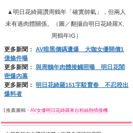
▲明日花綺羅讚周鶴年「確實帥氣」，但兩人
未有過肉體關係。（圖／翻攝自明日花綺羅X、
周鶴年IG）
更多新聞：
AV暗黑價碼遭爆 大咖女優開價1
億條件曝
更多新聞：
與周鶴年肉體接觸照曝 明日花閨
密爆內幕
更多新聞：
明日花綺羅151字駁賣春 不忍咬出
爆料者
推薦圖輯
AV女優明日花綺羅來台粉絲熱情接機