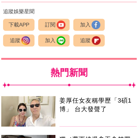
追蹤娛樂星聞
下載APP
訂閱
加入
追蹤
加入
追蹤
熱門新聞
姜厚任女友稱學歷「3碩1
博」 台大發聲了