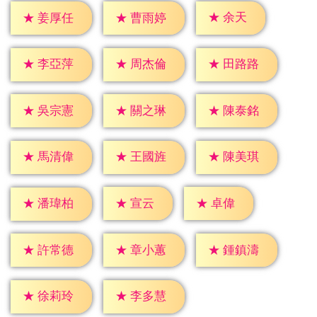
★
余天
★
姜厚任
★
曹雨婷
★
李亞萍
★
周杰倫
★
田路路
★
吳宗憲
★
關之琳
★
陳泰銘
★
馬清偉
★
王國旌
★
陳美琪
★
宣云
★
卓偉
★
潘瑋柏
★
許常德
★
章小蕙
★
鍾鎮濤
★
徐莉玲
★
李多慧