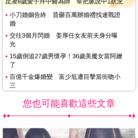
昆凌8歲愛子拜中醫為師 幫把脈說中1狀況
小刀婚姻告終 昔砸百萬辦婚禮找連戰證
婚
交往3個月閃婚 姜厚任女友前夫身分曝
光
15歲倒追27歲男懷孕！36歲美魔女當阿嬤
了
百億千金爆婚變 富少尪遭目擊當街吻小
三
您也可能喜歡這些文章