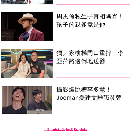
周杰倫私生子真相曝光！
孩子的親爹竟是他
獨／家樓梯門口重摔 李
亞萍路邊倒地送醫
攝影爆跳槽李多慧！
Joeman憂建文離職發聲