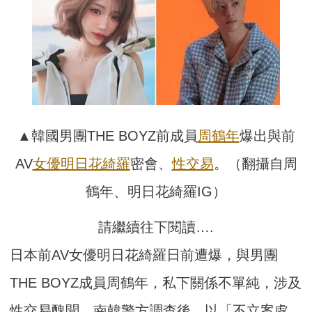
▲韓國男團THE BOYZ前成員
周鶴年
爆出與前
AV
女優
明日花綺羅
密會、
性交易
。（翻攝自周
鶴年、明日花綺羅IG）
請繼續往下閱讀….
日本前AV女優明日花綺羅日前遭爆，與男團
THE BOYZ成員周鶴年，私下關係不單純，涉及
性交易醜聞，南韓警方調查後，以「不立案處