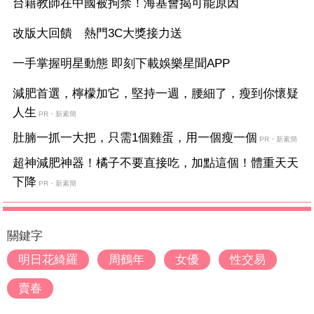
台籍教師在中國被拘禁！海基會揭可能原因
改版大回饋 熱門3C大獎接力送
一手掌握明星動態 即刻下載娛樂星聞APP
減肥首選，檸檬加它，堅持一週，腰細了，瘦到你懷疑
人生
PR・新素簡
肚腩一抓一大把，只需1個雞蛋，用一個瘦一個
PR・新素簡
超神減肥神器！橘子不要直接吃，加點這個！體重天天
下降
PR・新素簡
關鍵字
明日花綺羅
周鶴年
女優
性交易
賣春