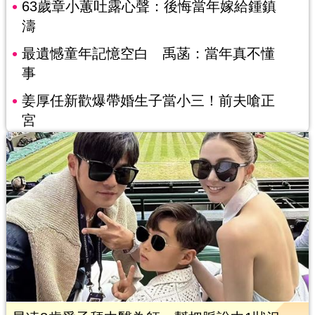
63歲章小蕙吐露心聲：後悔當年嫁給鍾鎮
濤
最遺憾童年記憶空白 禹菡：當年真不懂
事
姜厚任新歡爆帶婚生子當小三！前夫嗆正
宮