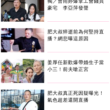
獨／曹雨婷爆拿工會錢買
豪宅 李亞萍發聲
肥大叔猝逝前為何堅持直
播？網悲曝這原因
姜厚任新歡爆帶婚生子當
小三！前夫嗆正宮
肥大叔真正死因疑曝光！
氣色超差還開直播