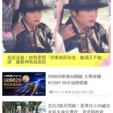
就是這臉！帥男星聞「同事抽菸味道」皺眉又不敢
講 嫌棄神情成迷因
009829掌握AI關鍵 大華韓國
KOSPI 50今強勢開募
PR (大華銀全能行銷方案)
交往3個月閃婚！姜厚任小24歲女
友前夫身分遭挖 竟是縣政府高