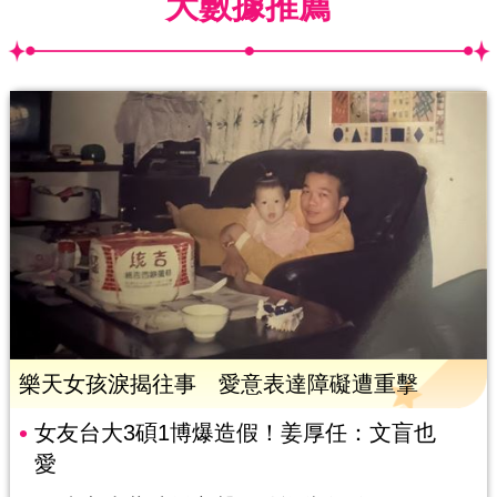
大數據推薦
樂天女孩淚揭往事 愛意表達障礙遭重擊
女友台大3碩1博爆造假！姜厚任：文盲也
愛