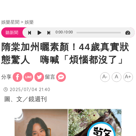
娛樂星聞
娛樂
0:00
0:00
聽新聞
隋棠加州曬素顏！44歲真實狀
態驚人 嗨喊「煩惱都沒了」
A-
A
A+
分享
留言
2025/07/04 21:40
圖、文／鏡週刊