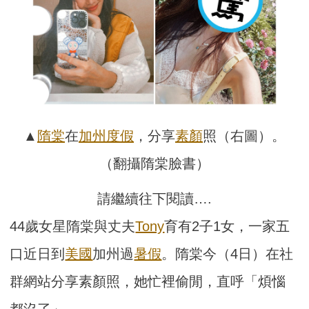
▲
隋棠
在
加州
度假
，分享
素顏
照（右圖）。
（翻攝隋棠臉書）
請繼續往下閱讀….
44歲女星隋棠與丈夫
Tony
育有2子1女，一家五
口近日到
美國
加州過
暑假
。隋棠今（4日）在社
群網站分享素顏照，她忙裡偷閒，直呼「煩惱
都沒了」。