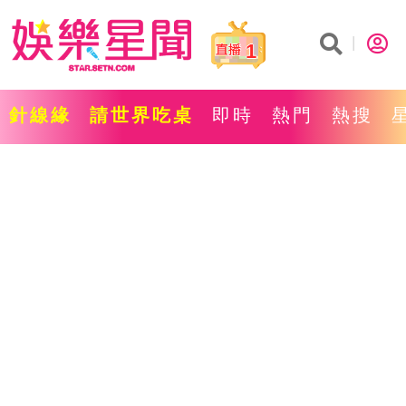
1
針線緣
請世界吃桌
即時
熱門
熱搜