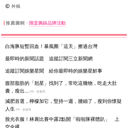
外稿
推薦圖輯
隋棠腕錶品牌活動
白海豚短暫回血！暴風圈「這天」擦過台灣
最即時的新聞話題 追蹤訂閱三立新聞網
追蹤訂閱娛樂星聞 給你最即時的娛樂星鮮事
腹部脂肪的「剋星」找到了，常吃這幾物，吃走大肚
囊，瘦出...
PR・新素簡
減肥首選，檸檬加它，堅持一週，腰細了，瘦到你懷疑
人生
PR・新素簡
脫光衣服！林襄比賽中露2點開「啦啦隊裸體趴」 上
空全裸...