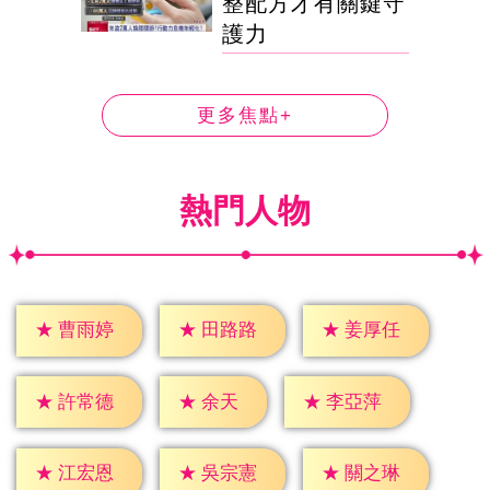
整配方才有關鍵守
護力
更多焦點+
熱門人物
★
曹雨婷
★
田路路
★
姜厚任
★
余天
★
許常德
★
李亞萍
★
江宏恩
★
吳宗憲
★
關之琳