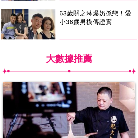
63歲關之琳爆奶孫戀！愛
小36歲男模傳證實
大數據推薦