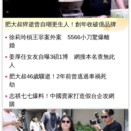
肥大叔猝逝曾自嘲更生人！創年收破億品牌
徐莉玲槓王菲案外案 5566小刀驚爆離
婚
姜厚任女友自曝3碩1博 網搜本名查無此
人
肥大叔46歲驟逝！2年前曾逃過車禍死
劫
志祺七七爆料！中國賣家打造假台企攻網
購