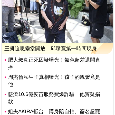
王凱追思靈堂開放 邱瓈寬第一時間現身
肥大叔真正死因疑曝光！氣色超差還開直
播
周杰倫私生子真相曝光！孩子的親爹竟是
他
慈濟10.6億疫苗服務費爆詐騙 他質疑捐
款
姐夫AKIRA抵台 蹲身陪自拍、簽名超寵