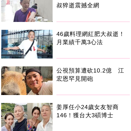
叔猝逝震撼全網
46歲料理網紅肥大叔逝！
月業績千萬3心法
公視預算遭砍10.2億 江
宏恩罕見開砲
姜厚任小24歲女友智商
146！獲台大3碩博士