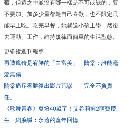
莓，但這之中並沒有哪一樣是不可或缺的，要
不要加、加多少量都隨自己喜歡，也不限定只
能早上吃。吃完早餐，她就送小孩上學，然後
去運動、工作，維持規律而簡單的生活型態。
更多鏡週刊報導
再遭瘋猜是宥勝的「白富美」 隋棠：誰能毫
髮無傷
隋棠痛斥宥勝復出影片荒謬 「完全不負責
任」
《歌舞青春》夏培40歲了！艾希莉擁2萌寶慶
生 網淚喊：永遠的童年回憶