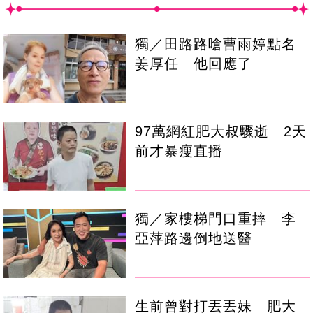
獨／田路路嗆曹雨婷點名
姜厚任 他回應了
97萬網紅肥大叔驟逝 2天
前才暴瘦直播
獨／家樓梯門口重摔 李
亞萍路邊倒地送醫
生前曾對打丟丟妹 肥大