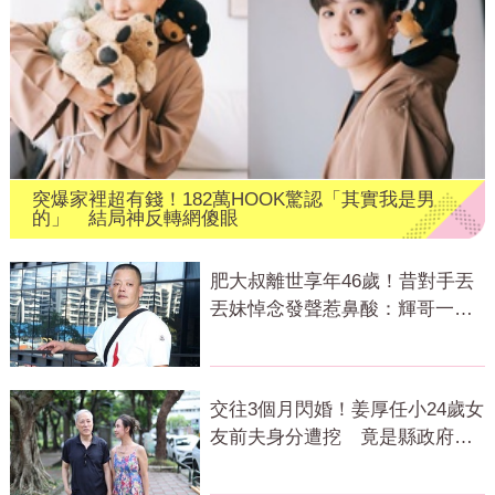
突爆家裡超有錢！182萬HOOK驚認「其實我是男
的」 結局神反轉網傻眼
肥大叔離世享年46歲！昔對手丟
丟妹悼念發聲惹鼻酸：輝哥一路
好走
交往3個月閃婚！姜厚任小24歲女
友前夫身分遭挖 竟是縣政府高
官