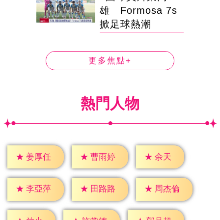
雄 Formosa 7s
掀足球熱潮
更多焦點+
熱門人物
★
余天
★
姜厚任
★
曹雨婷
★
李亞萍
★
田路路
★
周杰倫