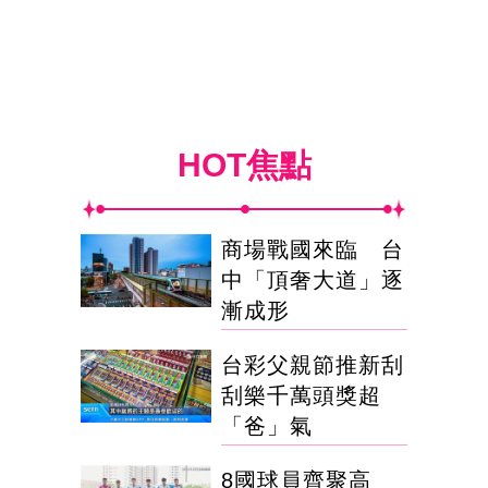
HOT焦點
商場戰國來臨 台
中「頂奢大道」逐
漸成形
台彩父親節推新刮
刮樂千萬頭獎超
「爸」氣
8國球員齊聚高