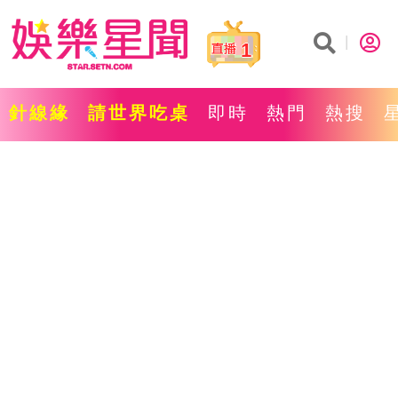
1
針線緣
請世界吃桌
即時
熱門
熱搜