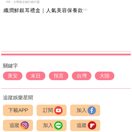
PR・大華銀全能行銷方案
纖潤鮮銀耳禮盒｜人氣美容保養款
PR
關鍵字
黃安
末日
預言
台灣
大陸
追蹤娛樂星聞
下載APP
訂閱
加入
追蹤
加入
追蹤