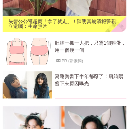
失智公公逛超商「拿了就走」！陳明真崩潰報警親
立遺囑：生命無常
肚腩一抓一大把，只需1個雞蛋，
用一個瘦一個
PR (新素簡)
寫運勢書下半年都廢了！唐綺陽
瘦下來原因曝光