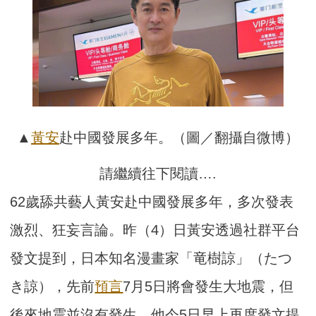
▲
黃安
赴中國發展多年。（圖／翻攝自微博）
請繼續往下閱讀….
62歲舔共藝人黃安赴中國發展多年，多次發表
激烈、狂妄言論。昨（4）日黃安透過社群平台
發文提到，日本知名漫畫家「竜樹諒」（たつ
き諒），先前
預言
7月5日將會發生大地震，但
後來地震並沒有發生，他今5日早上再度發文提