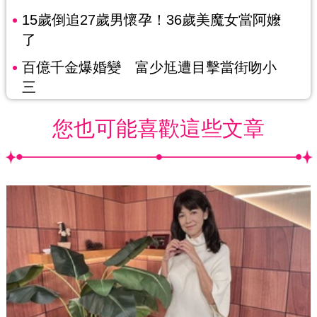
15歲倒追27歲男懷孕！36歲美魔女當阿嬤
了
百億千金爆婚變 富少尪遭目擊當街吻小
三
您也可能喜歡這些文章