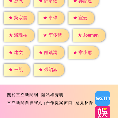
★
放火
★
許常德
★
郭品超
★
卓偉
★
宣云
★
吳宗憲
★
潘瑋柏
★
李多慧
★
Joeman
★
建文
★
鍾鎮濤
★
章小蕙
★
王凱
★
張韶涵
關於三立新聞網
隱私權聲明
三立新聞自律守則
合作提案窗口
意見反應