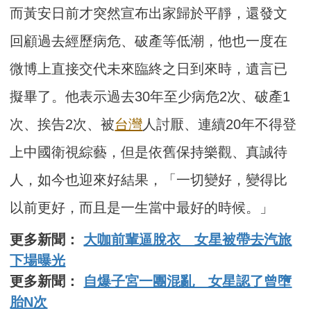
而黃安日前才突然宣布出家歸於平靜，還發文
回顧過去經歷病危、破產等低潮，他也一度在
微博上直接交代未來臨終之日到來時，遺言已
擬畢了。他表示過去30年至少病危2次、破產1
次、挨告2次、被
台灣
人討厭、連續20年不得登
上中國衛視綜藝，但是依舊保持樂觀、真誠待
人，如今也迎來好結果，「一切變好，變得比
以前更好，而且是一生當中最好的時候。」
更多新聞：
大咖前輩逼脫衣 女星被帶去汽旅
下場曝光
更多新聞：
自爆子宮一團混亂 女星認了曾墮
胎N次