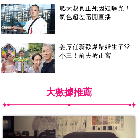
肥大叔真正死因疑曝光！
氣色超差還開直播
姜厚任新歡爆帶婚生子當
小三！前夫嗆正宮
大數據推薦