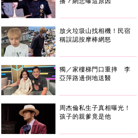
播？網悲曝這原因
放火垃圾山找相機！民宿
稱誤認按摩棒網怒
獨／家樓梯門口重摔 李
亞萍路邊倒地送醫
周杰倫私生子真相曝光！
孩子的親爹竟是他