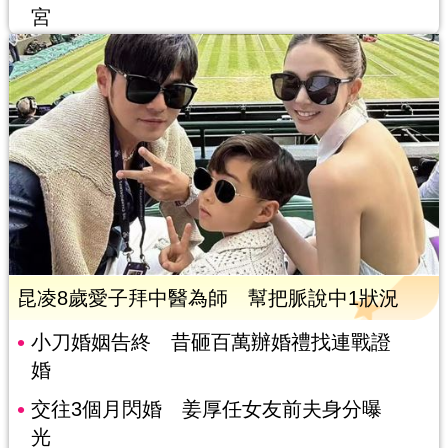
宮
昆凌8歲愛子拜中醫為師 幫把脈說中1狀況
小刀婚姻告終 昔砸百萬辦婚禮找連戰證
婚
交往3個月閃婚 姜厚任女友前夫身分曝
光