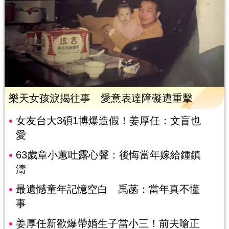
樂天女孩淚揭往事 愛意表達障礙遭重擊
女友台大3碩1博爆造假！姜厚任：文盲也
愛
63歲章小蕙吐露心聲：後悔當年嫁給鍾鎮
濤
最遺憾童年記憶空白 禹菡：當年真不懂
事
姜厚任新歡爆帶婚生子當小三！前夫嗆正