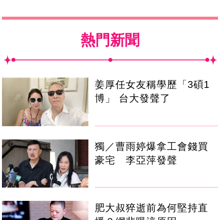
熱門新聞
姜厚任女友稱學歷「3碩1
博」 台大發聲了
獨／曹雨婷爆拿工會錢買
豪宅 李亞萍發聲
肥大叔猝逝前為何堅持直