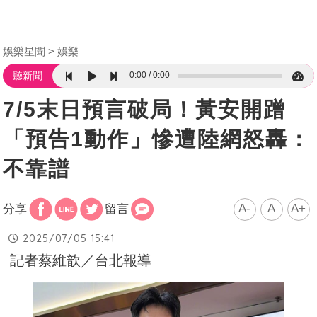
娛樂星聞
娛樂
0:00
0:00
聽新聞
7/5末日預言破局！黃安開蹭
「預告1動作」慘遭陸網怒轟：
不靠譜
A-
A
A+
分享
留言
2025/07/05 15:41
記者蔡維歆／台北報導