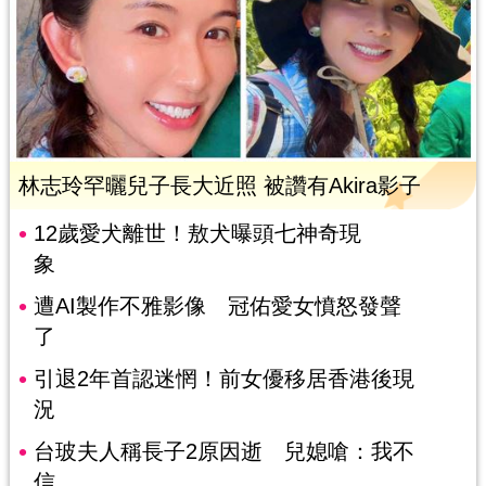
林志玲罕曬兒子長大近照 被讚有Akira影子
12歲愛犬離世！敖犬曝頭七神奇現
象
遭AI製作不雅影像 冠佑愛女憤怒發聲
了
引退2年首認迷惘！前女優移居香港後現
況
台玻夫人稱長子2原因逝 兒媳嗆：我不
信