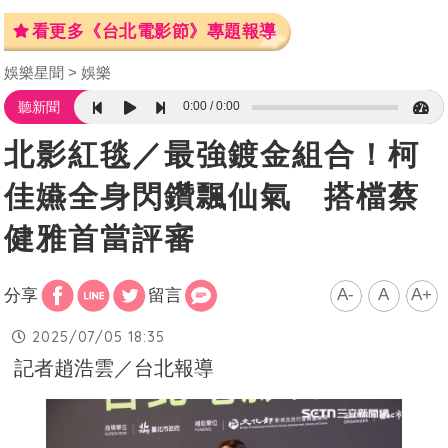
看更多《台北電影節》專題報導
娛樂星聞
娛樂
0:00
0:00
聽新聞
北影紅毯／最強鍍金組合！柯
佳嬿全身閃鑽飄仙氣 搭檔蔡
健雅首當評審
A-
A
A+
分享
留言
2025/07/05 18:35
記者趙浩雲／台北報導