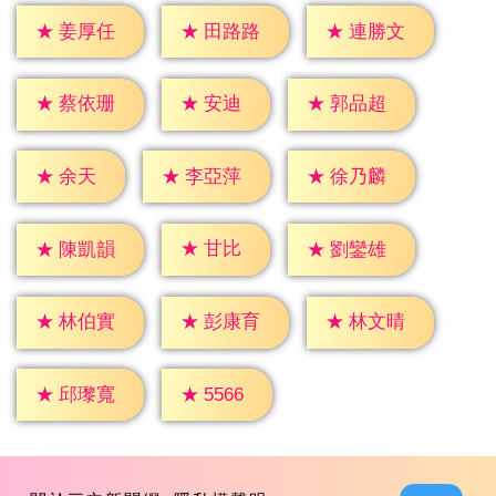
★
姜厚任
★
田路路
★
連勝文
★
安迪
★
蔡依珊
★
郭品超
★
余天
★
李亞萍
★
徐乃麟
★
甘比
★
陳凱韻
★
劉鑾雄
★
林伯實
★
彭康育
★
林文晴
★
5566
★
邱瓈寬