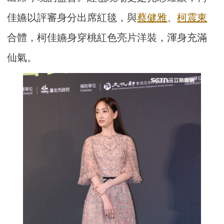
佳嬿以評審身分出席紅毯，與
蔡健雅
、
柯震東
合體，柯佳嬿身穿桃紅色亮片洋裝，渾身充滿
仙氣。