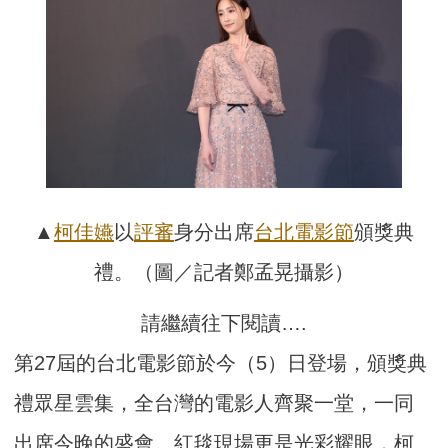
▲
柯佳嬿
以
評審
身分出席
台北電影節
頒獎典
禮。（圖／記者鄭孟晃攝影）
請繼續往下閱讀….
第27屆的台北電影節於今（5）日登場，頒獎典
禮眾星雲集，全台灣的電影人齊聚一堂，一同
出席今晚的盛會。紅毯現場更是光彩耀眼，柯