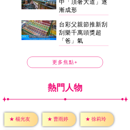
中「頂奢大道」逐
漸成形
台彩父親節推新刮
刮樂千萬頭獎超
「爸」氣
更多焦點+
熱門人物
★
楊光友
★
曹雨婷
★
徐莉玲