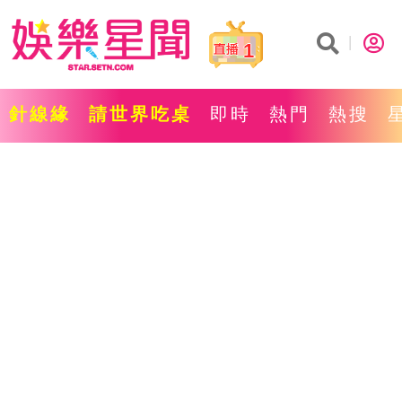
1
針線緣
請世界吃桌
即時
熱門
熱搜