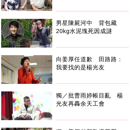
男星陳屍河中 背包藏
20kg水泥塊死因成謎
向姜厚任道歉 田路路：
我要找的是楊光友
獨／批曹雨婷帳目亂 楊
光友再轟余天工會