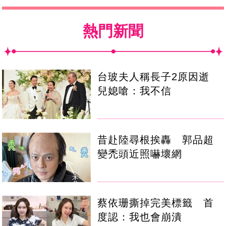
熱門新聞
台玻夫人稱長子2原因逝
兒媳嗆：我不信
昔赴陸尋根挨轟 郭品超
變禿頭近照嚇壞網
蔡依珊撕掉完美標籤 首
度認：我也會崩潰