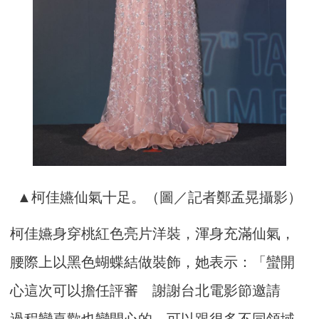
▲柯佳嬿仙氣十足。（圖／記者鄭孟晃攝影）
柯佳嬿身穿桃紅色亮片洋裝，渾身充滿仙氣，
腰際上以黑色蝴蝶結做裝飾，她表示：「蠻開
心這次可以擔任評審 謝謝台北電影節邀請
過程蠻喜歡也蠻開心的，可以跟很多不同領域