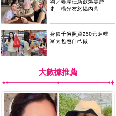
獨／姜厚任新歡爆黑歷
史 楊光友怒揭內幕
身價千億照買250元麻糬
富太包包自己做
大數據推薦