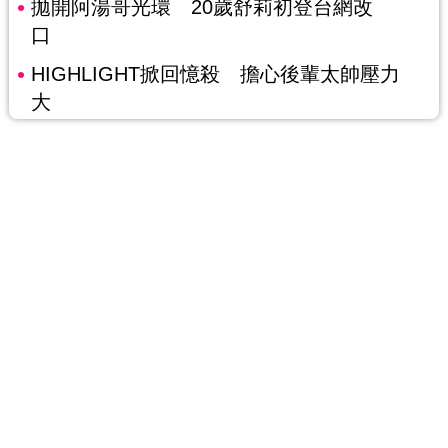
拋開阿湯哥光環 20歲舒莉初登台網改
口
HIGHLIGHT掀回憶殺 擔心後輩太帥壓力
大