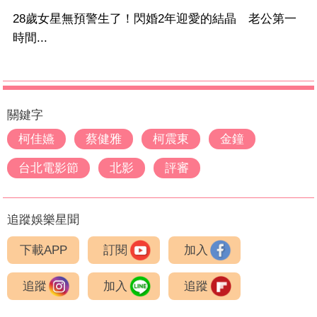
28歲女星無預警生了！閃婚2年迎愛的結晶 老公第一
時間...
關鍵字
柯佳嬿
蔡健雅
柯震東
金鐘
台北電影節
北影
評審
追蹤娛樂星聞
下載APP
訂閱
加入
追蹤
加入
追蹤