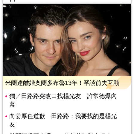
米蘭達離婚奧蘭多布魯13年！罕談前夫互動
獨／田路路突改口找楊光友 許常德爆內
幕
向姜厚任道歉 田路路：我要找的是楊光
友