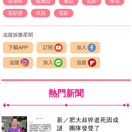
梁湘華
楊雅喆
雅喆
北影
導演
電影獎
演員
電影
追蹤娛樂星聞
下載APP
訂閱
加入
追蹤
加入
追蹤
熱門新聞
新／肥大叔猝逝死因成
謎 團隊發聲了