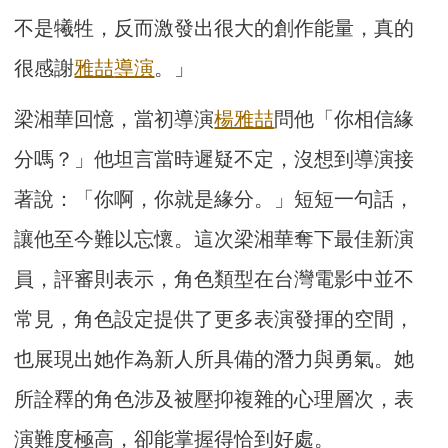
不是犧牲，反而激發出很大的創作能量，真的
很感謝
雅喆
導演
。」
梁湘華回憶，當初導演
楊雅喆
問他「你相信緣
分嗎？」他坦言當時遲疑不定，沒想到導演接
著說：「你啊，你就是緣分。」短短一句話，
讓他至今難以忘懷。這次梁湘華奪下最佳新演
員，評審則表示，角色類型在台灣電影中並不
常見，角色設定提供了更多表演發揮的空間，
也展現出她作為新人所具備的潛力與勇氣。她
所詮釋的角色涉及被壓抑複雜的心理層次，表
演難度極高，卻能掌握得恰到好處。