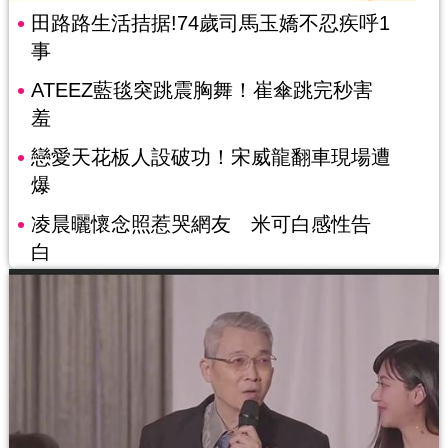
田路路生活拮据!74歲司馬玉嬌不忍疾呼1
事
ATEEZ藍毯突跳震胸舞！崔傘跳完秒害
羞
戀愛天花板人設破功！宋威龍翻車現場遭
爆
凌晨曬懷念照惹哭網友 米可白感性告
白