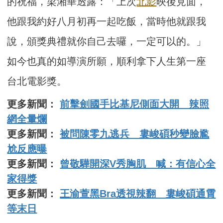
的祝福，梁湘華透露：「上次
北影
映後見面，
他跟我約好八月初再一起吃飯，當時他就跟我
說，頒獎典禮就你自己去囉，一定可以的。」
如今也真的如導演所願，順利拿下人生第一座
台北電影獎。
更多新聞：
前擊劍國手比基尼側面大開 辣照
網全暈爛
更多新聞：
被問陳零九逃兵 婁峻碩秒變臉尷
尬反應曝
更多新聞：
曾敬驊開深V秀胸肌 喊：有信心全
家得獎
更多新聞：
王渝萱黑Bra透視辣翻 婁峻碩通霄
等末日