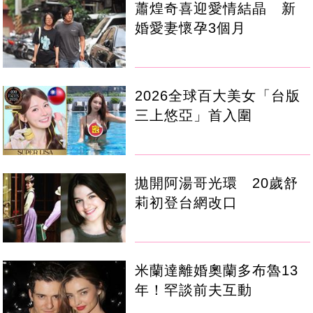
蕭煌奇喜迎愛情結晶 新
婚愛妻懷孕3個月
2026全球百大美女「台版
三上悠亞」首入圍
拋開阿湯哥光環 20歲舒
莉初登台網改口
米蘭達離婚奧蘭多布魯13
年！罕談前夫互動