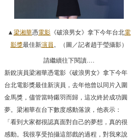
▲
梁湘華
憑
電影
《破浪男女》拿下今年台北
電
影獎
最佳新
演員
。（圖／記者趙于瑩攝影）
請繼續往下閱讀….
新銳演員梁湘華憑電影《破浪男女》拿下今年
台北電影獎最佳新演員，去年他曾以同片入圍
金馬獎，儘管當時鎩羽而歸，這次終於成功圓
夢。梁湘華在台下數度感動落淚，他表示：
「看到大家都很認真面對自己的夢想，真的很
感動。我很享受拍攝這部戲的過程，對我來說