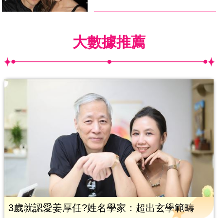
大數據推薦
3歲就認愛姜厚任?姓名學家：超出玄學範疇