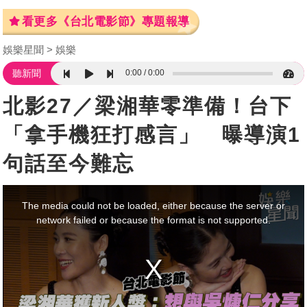
看更多《台北電影節》專題報導
娛樂星聞
娛樂
0:00
0:00
聽新聞
北影27／梁湘華零準備！台下
「拿手機狂打感言」 曝導演1
句話至今難忘
This
is
a
The media could not be loaded, either because the server or
modal
window.
network failed or because the format is not supported.