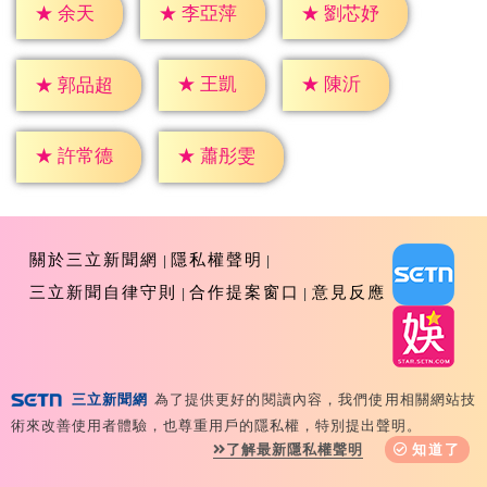
★
余天
★
李亞萍
★
劉芯妤
★
王凱
★
陳沂
★
郭品超
★
許常德
★
蕭彤雯
關於三立新聞網
隱私權聲明
三立新聞自律守則
合作提案窗口
意見反應
三立新聞網
為了提供更好的閱讀內容，我們使用相關網站技
Copyright ©2026 Sanlih E-Television All Rights
術來改善使用者體驗，也尊重用戶的隱私權，特別提出聲明。
Reserved 版權所有 盜用必究 台北市內湖區舊宗路一段159
了解最新隱私權聲明
知道了
號 02-8792-8888