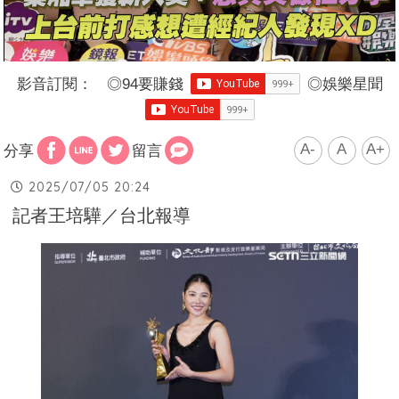
影音訂閱：
◎
94要賺錢
◎
娛樂星聞
A-
A
A+
分享
留言
2025/07/05 20:24
記者王培驊／台北報導