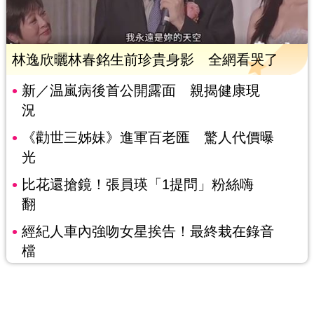
林逸欣曬林春銘生前珍貴身影 全網看哭了
新／温嵐病後首公開露面 親揭健康現
況
《勸世三姊妹》進軍百老匯 驚人代價曝
光
比花還搶鏡！張員瑛「1提問」粉絲嗨
翻
經紀人車內強吻女星挨告！最終栽在錄音
檔