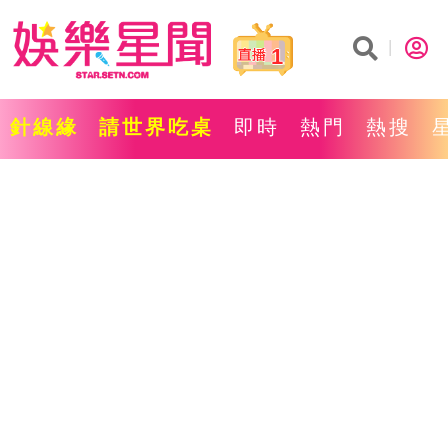
1
針線緣
請世界吃桌
即時
熱門
熱搜