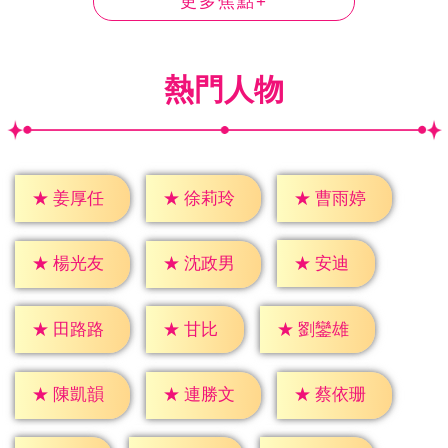
更多焦點+
熱門人物
★
姜厚任
★
徐莉玲
★
曹雨婷
★
安迪
★
楊光友
★
沈政男
★
甘比
★
田路路
★
劉鑾雄
★
陳凱韻
★
連勝文
★
蔡依珊