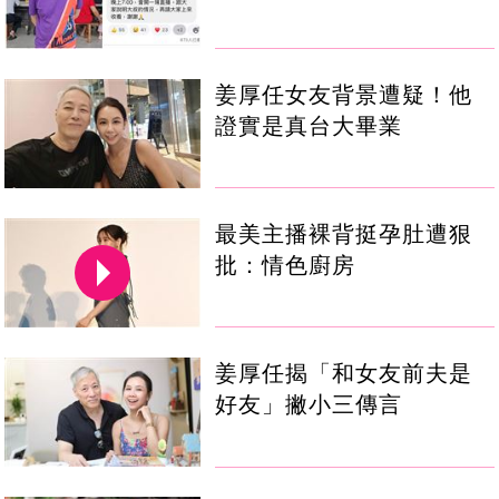
姜厚任女友背景遭疑！他
證實是真台大畢業
最美主播裸背挺孕肚遭狠
批：情色廚房
姜厚任揭「和女友前夫是
好友」撇小三傳言