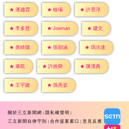
★
檢場
★
潘越雲
★
許景淳
★
建文
★
李多慧
★
Joeman
★
唐綺陽
★
張韶涵
★
瑪法達
★
康凱
★
許效舜
★
陳漢典
★
王宇婕
★
孫燕姿
關於三立新聞網
隱私權聲明
三立新聞自律守則
合作提案窗口
意見反應