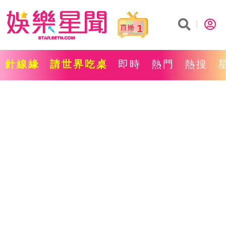
1
針線緣
請世界吃桌
即時
熱門
熱搜