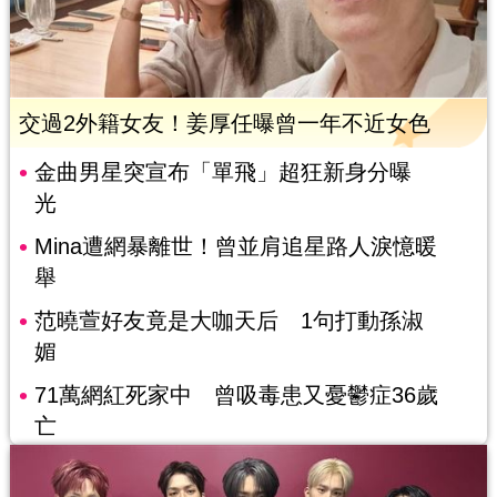
交過2外籍女友！姜厚任曝曾一年不近女色
金曲男星突宣布「單飛」超狂新身分曝
光
Mina遭網暴離世！曾並肩追星路人淚憶暖
舉
范曉萱好友竟是大咖天后 1句打動孫淑
媚
71萬網紅死家中 曾吸毒患又憂鬱症36歲
亡