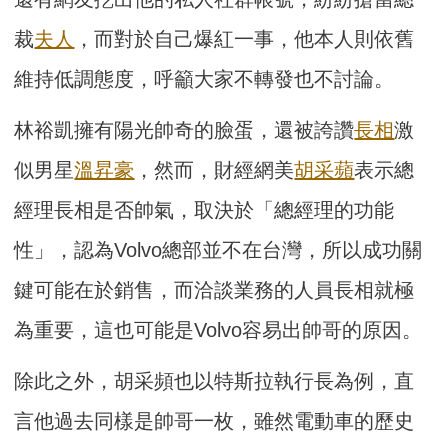
裁
夫人
，而對於自己爆紅一事，他本人則依舊
維持低調態度，呼籲大家不轉發也不討論。
林裕凱擁有陽光帥奇的臉蛋，還被誇讚
長相
激
似男星
溫昇豪
，然而，財經網美
胡采蘋
表示總
經理長相是否帥氣，取決於「總經理的功能
性」，認為Volvo總部並不在台灣，所以成功關
鍵可能在於銷售，而洽談業務的人員長相就極
為重要，這也可能是Volvo容易出帥哥的原因。
除此之外，胡采頻也以特斯拉執行長為例，直
言他過去同樣是帥哥一枚，雖然電動車的歷史