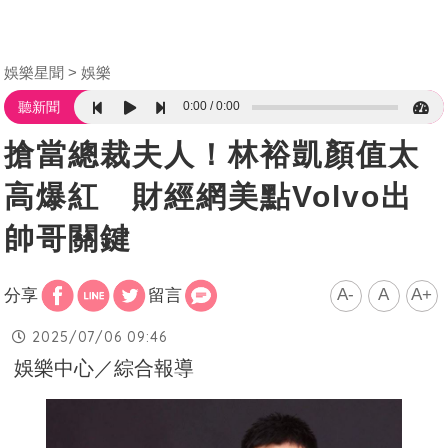
娛樂星聞
娛樂
0:00
0:00
聽新聞
搶當總裁夫人！林裕凱顏值太
高爆紅 財經網美點Volvo出
帥哥關鍵
A-
A
A+
分享
留言
2025/07/06 09:46
娛樂中心／綜合報導