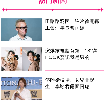
熱門新聞
田路路窮困 許常德開轟
工會理事長曹雨婷
突爆家裡超有錢 182萬
HOOK驚認我是男的
傳離婚檢場、女兒非親
生 李翊君露面回應