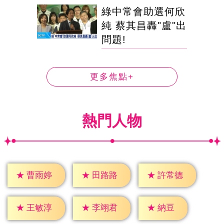
綠中常會助選何欣
純 蔡其昌轟"盧"出
問題!
更多焦點+
熱門人物
★
曹雨婷
★
田路路
★
許常德
★
納豆
★
王敏淳
★
李翊君