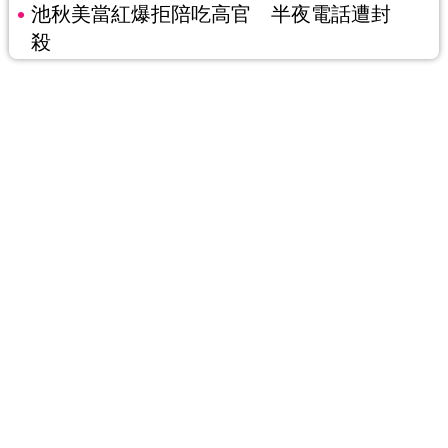
池秋美當紅爆拒陪吃高官 半夜電話遭封
殺