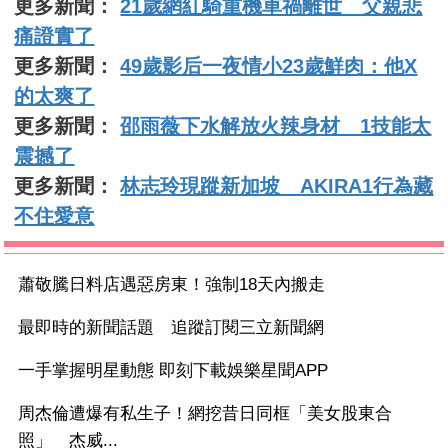
更多新聞：
21歲網紅騎重機車禍離世 父親悲
痛證實了
更多新聞：
49歲影后一夜情小23歲鮮肉：他X
的太爽了
更多新聞：
邵雨薇下水解放火辣身材 1技能太
震撼了
更多新聞：
林志玲現蹤新加坡 AKIRA1行為藏
不住愛意
蕭敬騰日料店遇惡房東！強制18天內搬走
最即時的新聞話題 追蹤訂閱三立新聞網
一手掌握明星動態 即刻下載娛樂星聞APP
周杰倫遭爆有私生子！網挖昔日同框「美女股東合
照」 杰威...