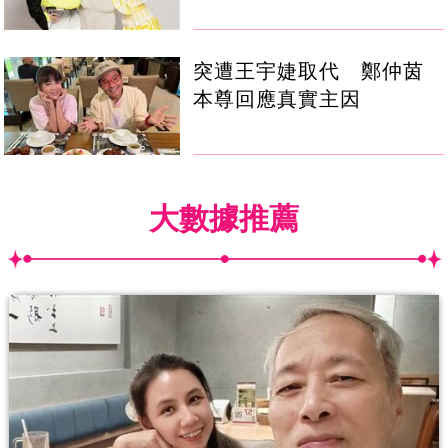
突遭王宇婕取代 鄭仲茵
本尊回應真實主因
大數據推薦