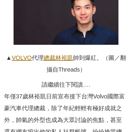
▲
VOLVO
代理
總裁
林裕凱
帥到爆紅。（圖／翻
攝自Threads）
請繼續往下閱讀….
年僅37歲林裕凱日前宣布接下台灣Volvo國際富
豪汽車代理總裁，除了年紀輕輕有極好成就之
外，帥氣的外型也成為大眾討論的焦點，甚至
還有網友挖出他的私人社群帳號，紛紛搶當總