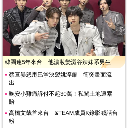
韓團連5年來台 他濃妝變澀谷辣妹系男生
蔡亘晏怒甩巴掌決裂姚淳耀 衝突畫面流
出
晚安小雞痛訴付不起30萬！私闖土地遭索
賠
高橋文哉首來台 &TEAM成員K錄影喊話台
粉