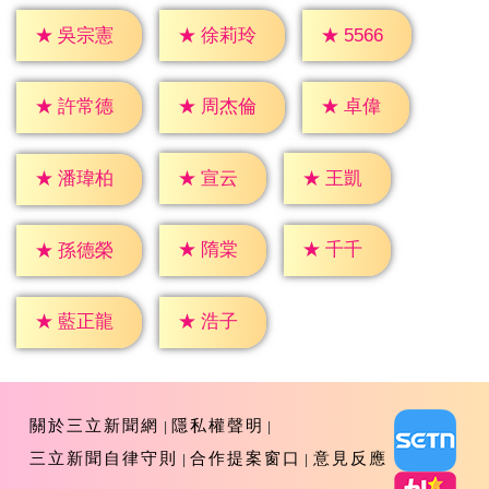
★
5566
★
吳宗憲
★
徐莉玲
★
卓偉
★
許常德
★
周杰倫
★
宣云
★
王凱
★
潘瑋柏
★
隋棠
★
千千
★
孫德榮
★
浩子
★
藍正龍
關於三立新聞網
隱私權聲明
三立新聞自律守則
合作提案窗口
意見反應