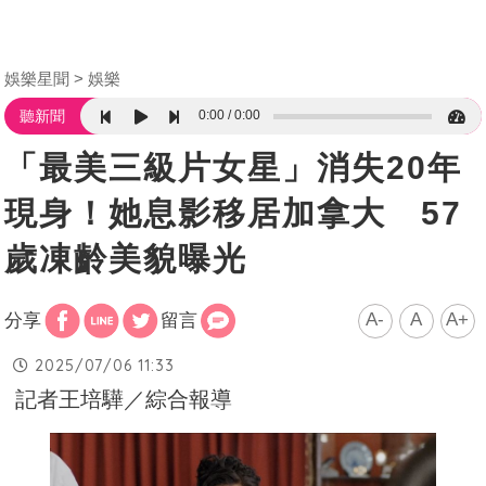
娛樂星聞
娛樂
0:00
0:00
聽新聞
「最美三級片女星」消失20年
現身！她息影移居加拿大 57
歲凍齡美貌曝光
A-
A
A+
分享
留言
2025/07/06 11:33
記者王培驊／綜合報導