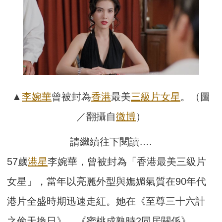
▲
李婉華
曾被封為
香港
最美
三級片
女星
。（圖
／翻攝自
微博
）
請繼續往下閱讀….
57歲
港星
李婉華，曾被封為「香港最美三級片
女星」，當年以亮麗外型與嫵媚氣質在90年代
港片全盛時期迅速走紅。她在《至尊三十六計
之偷天換日》、《蜜桃成熟時2同居關係》、