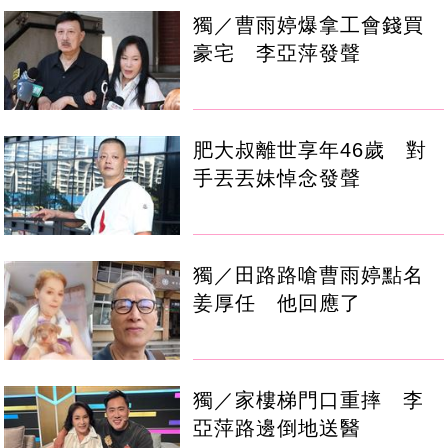
獨／曹雨婷爆拿工會錢買
豪宅 李亞萍發聲
肥大叔離世享年46歲 對
手丟丟妹悼念發聲
獨／田路路嗆曹雨婷點名
姜厚任 他回應了
獨／家樓梯門口重摔 李
亞萍路邊倒地送醫