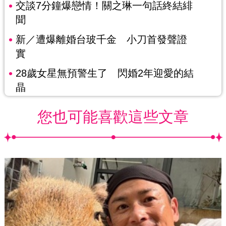
交談7分鐘爆戀情！關之琳一句話終結緋
聞
新／遭爆離婚台玻千金 小刀首發聲證
實
28歲女星無預警生了 閃婚2年迎愛的結
晶
您也可能喜歡這些文章