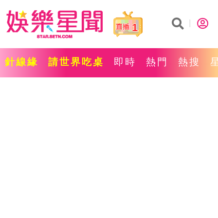
1
針線緣
請世界吃桌
即時
熱門
熱搜