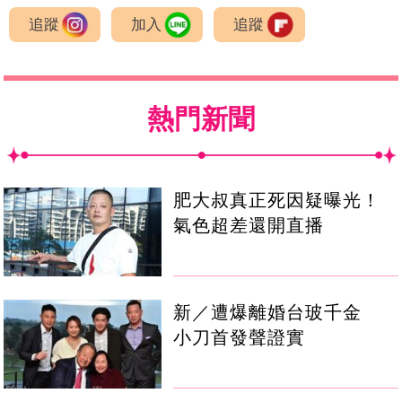
追蹤
加入
追蹤
熱門新聞
肥大叔真正死因疑曝光！
氣色超差還開直播
新／遭爆離婚台玻千金
小刀首發聲證實