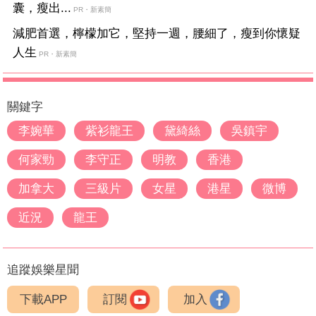
囊，瘦出...
PR・新素簡
減肥首選，檸檬加它，堅持一週，腰細了，瘦到你懷疑
人生
PR・新素簡
關鍵字
李婉華
紫衫龍王
黛綺絲
吳鎮宇
何家勁
李守正
明教
香港
加拿大
三級片
女星
港星
微博
近況
龍王
追蹤娛樂星聞
下載APP
訂閱
加入