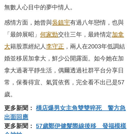
無數人心目中的夢中情人。
感情方面，她曾與
吳鎮宇
有過八年戀情，也與
「最帥展昭」
何家勁
交往三年，最終情定
加拿
大
籍股票經紀人
李守正
，兩人在2003年低調結
婚並移居加拿大，鮮少公開露面。如今她在加
拿大過著平靜生活，偶爾透過社群平台分享日
常，保養得宜、氣質依舊，完全看不出已是57
歲。
更多新聞：
橫店爆男女主角雙雙猝死 警方急
出面回應
更多新聞：
57歲鄭伊健髮際線後移 發福模樣