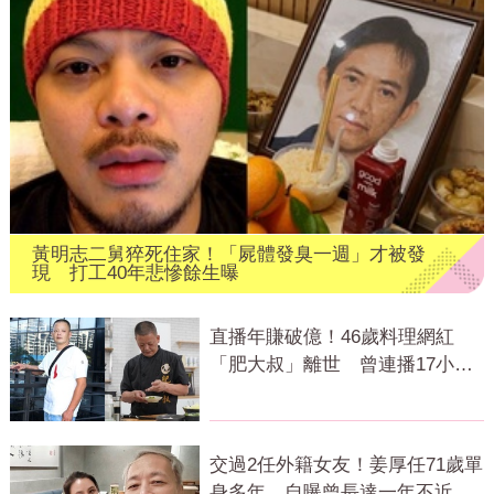
黃明志二舅猝死住家！「屍體發臭一週」才被發
現 打工40年悲慘餘生曝
直播年賺破億！46歲料理網紅
「肥大叔」離世 曾連播17小時
辛酸面曝
交過2任外籍女友！姜厚任71歲單
身多年 自曝曾長達一年不近女