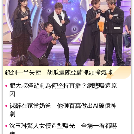
錄到一半失控 胡瓜遭陳亞蘭抓頭撞氣球
肥大叔猝逝前為何堅持直播？網悲曝這原
因
裸辭在家當奶爸 他砸百萬做出AI破億神
劇
沈玉琳驚人女僕造型曝光 全場一看都嚇