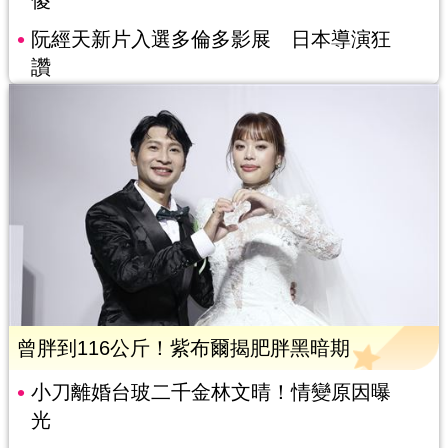
傻
阮經天新片入選多倫多影展 日本導演狂
讚
曾胖到116公斤！紫布爾揭肥胖黑暗期
小刀離婚台玻二千金林文晴！情變原因曝
光