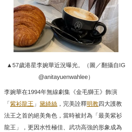
▲57歲港星李婉華近況曝光。（圖／翻攝自IG
@anitayuenwahlee）
李婉華在1994年無線劇集《金毛獅王》飾演
「
紫衫
龍王
」
黛綺絲
，完美詮釋
明教
四大護教
法王之首的絕美角色，當時被封為「最美紫衫
龍王」，更因水性極佳、武功高強的形象成為