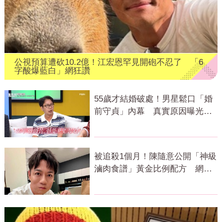
公視預算遭砍10.2億！江宏恩罕見開砲不忍了 「6
字酸爆藍白」網狂讚
55歲才結婚破處！男星鬆口「婚
前守貞」內幕 真實原因曝光全
場笑瘋
被追殺1個月！陳隨意公開「神級
滷肉食譜」黃金比例配方 網全
暴動了