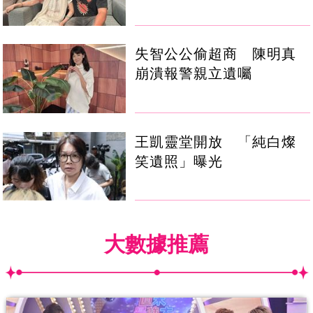
失智公公偷超商 陳明真
崩潰報警親立遺囑
王凱靈堂開放 「純白燦
笑遺照」曝光
大數據推薦