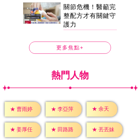
關節危機！醫籲完
整配方才有關鍵守
護力
更多焦點+
熱門人物
★
余天
★
曹雨婷
★
李亞萍
★
姜厚任
★
田路路
★
丟丟妹