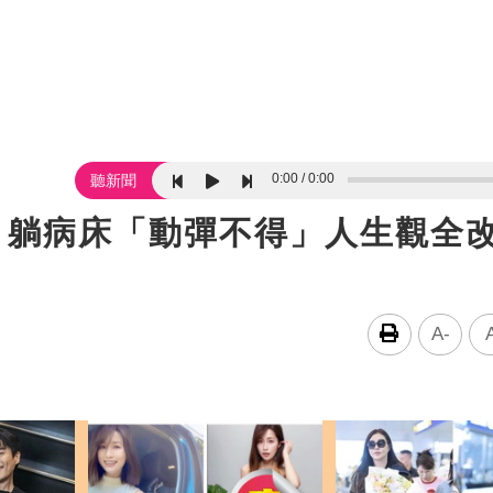
0:00
0:00
聽新聞
癌！躺病床「動彈不得」人生觀
A-