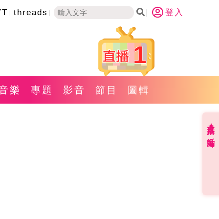
YT
threads
登入
1
音樂
專題
影音
節目
圖輯
直播✦活動