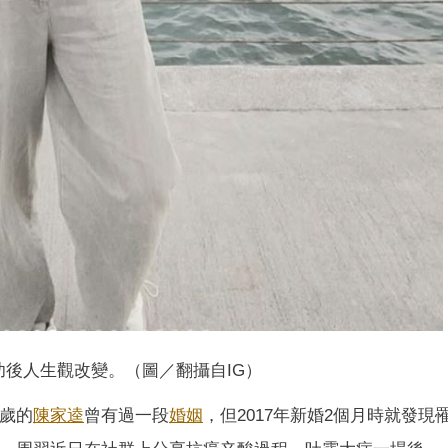
功後人生觀改變。（圖／翻攝自IG）
0歲的
陳家逵
曾有過一段
婚姻
，但2017年新婚2個月時就發現