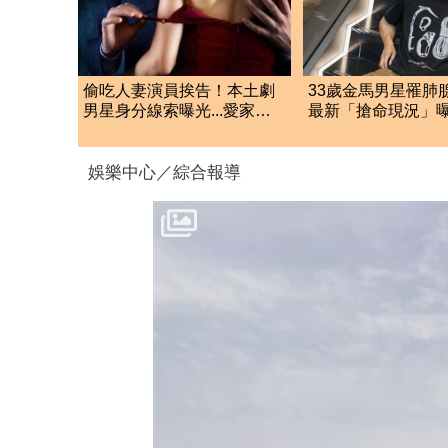
偷吃人妻演員挨告！本土劇
33歲金馬男星罹肺
男星身分線索曝光...愛家形
最新「搶命現況」
象大翻車
淚崩：為何不是我
娛樂中心／綜合報導