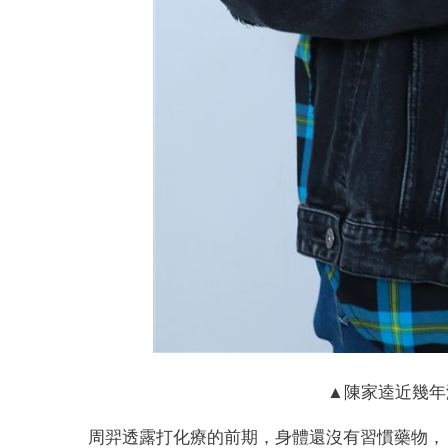
▲陳家逵近幾年
周羿透露打化療的前期，身體還沒有習慣藥物，