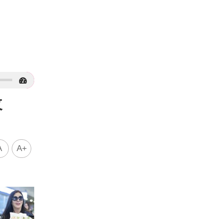
全改
A
A+