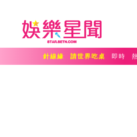
針線緣
請世界吃桌
即時