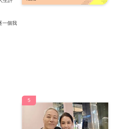
人生許
逐一個我
5