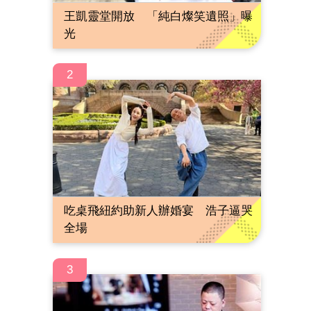
王凱靈堂開放 「純白燦笑遺照」曝
光
2
吃桌飛紐約助新人辦婚宴 浩子逼哭
全場
3