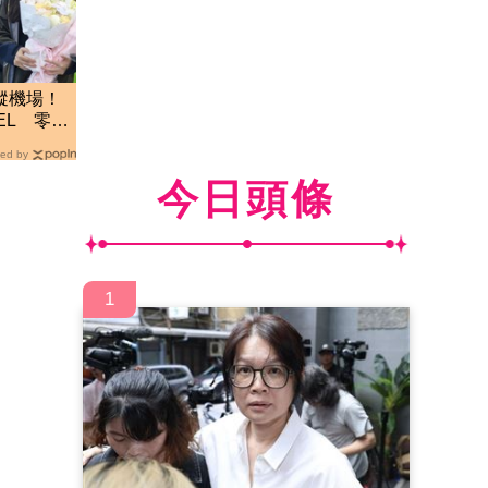
蹤機場！
NEL 零修
ed by
今日頭條
1