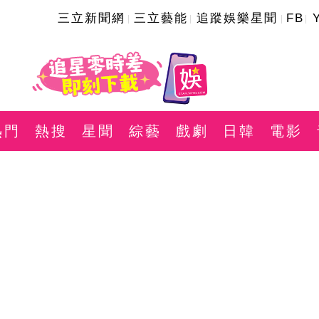
三立新聞網
三立藝能
追蹤娛樂星聞
FB
熱門
熱搜
星聞
綜藝
戲劇
日韓
電影