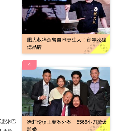
肥大叔猝逝曾自嘲更生人！創年收破
億品牌
4
罹患淋巴
徐莉玲槓王菲案外案 5566小刀驚爆
離婚