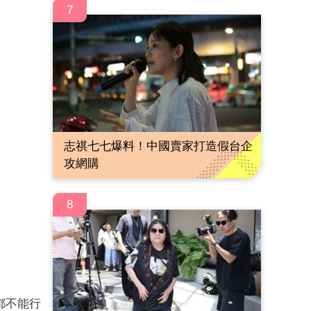
7
志祺七七爆料！中國賣家打造假台企
攻網購
8
都不能行