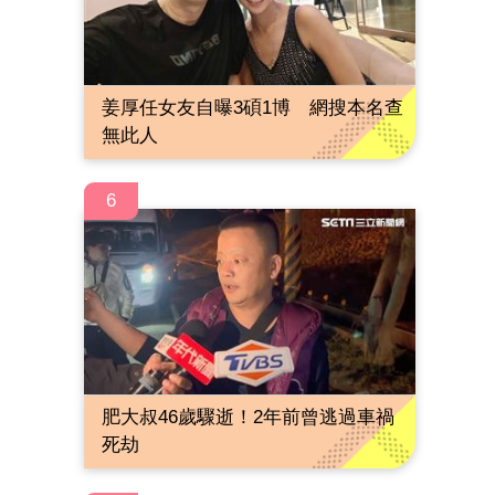
姜厚任女友自曝3碩1博 網搜本名查
無此人
6
肥大叔46歲驟逝！2年前曾逃過車禍
死劫