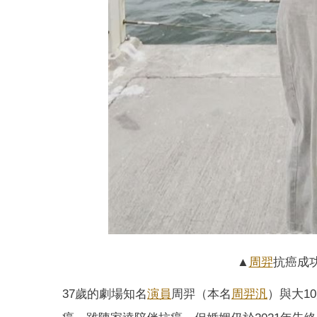
▲
周羿
抗癌成
37歲的劇場知名
演員
周羿（本名
周羿汎
）與大1