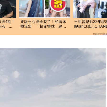
腺癌4期！
兇版王心凌全脫了！私密床
王祖賢息影22年現
曝光 父
照流出 「超兇雙球」網暴
腳踩4.3萬元CHA
動噴血
圖真實狀態曝光
Recommend