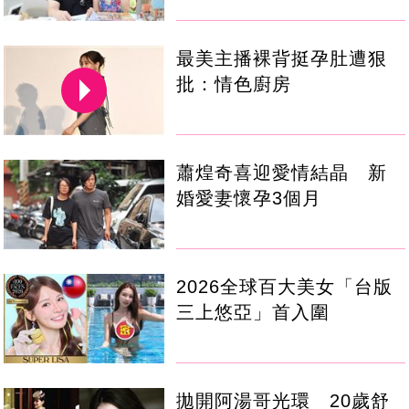
最美主播裸背挺孕肚遭狠
批：情色廚房
蕭煌奇喜迎愛情結晶 新
婚愛妻懷孕3個月
2026全球百大美女「台版
三上悠亞」首入圍
拋開阿湯哥光環 20歲舒