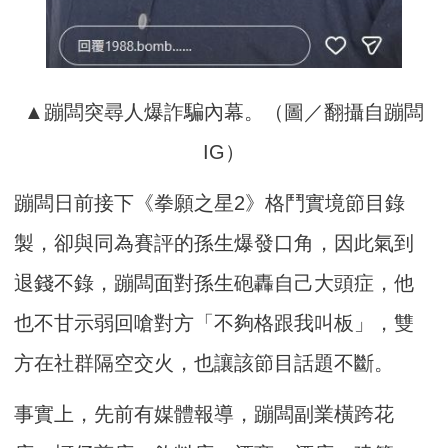
▲蹦闆突尋人爆詐騙內幕。（圖／翻攝自蹦闆
IG）
蹦闆日前接下《拳願之星2》格鬥實境節目錄
製，卻與同為賽評的孫生爆發口角，因此氣到
退錢不錄，蹦闆面對孫生砲轟自己大頭症，他
也不甘示弱回嗆對方「不夠格跟我叫板」，雙
方在社群隔空交火，也讓該節目話題不斷。
事實上，先前有媒體報導，蹦闆副業橫跨花