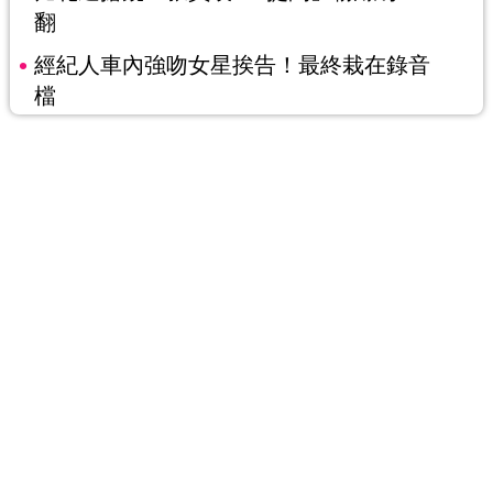
翻
經紀人車內強吻女星挨告！最終栽在錄音
檔