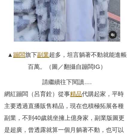
▲
蹦闆
旗下
副業
超多，坦言躺著不動就能進帳
百萬。（圖／翻攝自蹦闆IG）
請繼續往下閱讀….
網紅蹦闆（呂育銓）從事
精品
代購起家，平時
主要透過直播販售精品，現在也積極拓展各種
副業，不到40歲就坐擁上億身家，副業版圖更
是超廣，曾透露就算一個月躺著不動，也可以