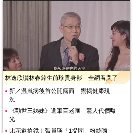
林逸欣曬林春銘生前珍貴身影 全網看哭了
新／温嵐病後首公開露面 親揭健康現
況
《勸世三姊妹》進軍百老匯 驚人代價曝
光
比花還搶鏡！張員瑛「1提問」粉絲嗨