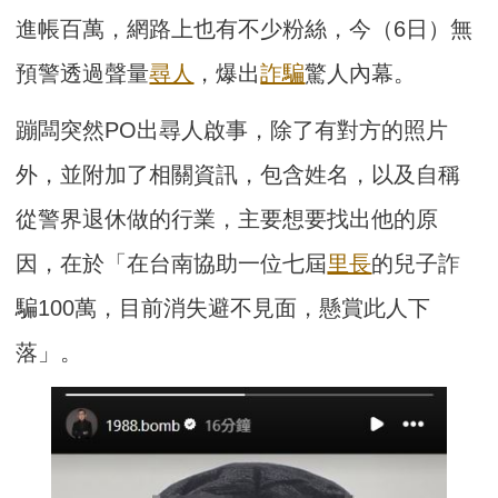
進帳百萬，網路上也有不少粉絲，今（6日）無
預警透過聲量
尋人
，爆出
詐騙
驚人內幕。
蹦闆突然PO出尋人啟事，除了有對方的照片
外，並附加了相關資訊，包含姓名，以及自稱
從警界退休做的行業，主要想要找出他的原
因，在於「在台南協助一位七屆
里長
的兒子詐
騙100萬，目前消失避不見面，懸賞此人下
落」。