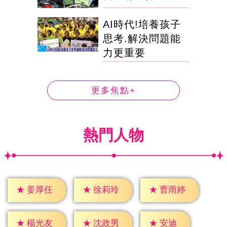
AI時代!培養孩子
思考.解決問題能
力更重要
更多焦點+
熱門人物
★
姜厚任
★
徐莉玲
★
曹雨婷
★
安迪
★
楊光友
★
沈政男