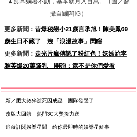
▲蹦闆躺著不動，基本就月入百萬。（圖／翻
攝自蹦闆IG）
更多新聞：
昔爆秘戀小21歲言承旭！陳美鳳69
歲生日不藏了 洩「浪漫故事」閃瞎
更多新聞：
走光片瘋傳認了粉紅色！妖嬌尬李
雅英爆20萬隆乳 開砲：還不是你們愛看
新／肥大叔猝逝死因成謎 團隊發聲了
改版大回饋 熱門3C大獎接力送
追蹤訂閱娛樂星聞 給你最即時的娛樂星鮮事