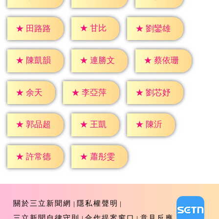
★
甘比
★
田路路
★
劉鑾雄
★
陳凱韻
★
連勝文
★
蔡依珊
★
余天
★
李亞萍
★
劉芯妤
★
王凱
★
陳沂
★
郭品超
★
許常德
★
蕭彤雯
關於三立新聞網
隱私權聲明
三立新聞自律守則
合作提案窗口
意見反應