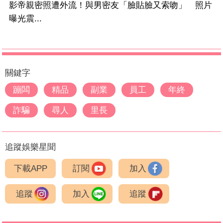
影帝親密照遭外流！與男密友「臉貼臉又索吻」 照片
曝光震...
關鍵字
蹦闆
精品
副業
員工
年終
詐騙
尋人
里長
追蹤娛樂星聞
下載APP
訂閱
加入
追蹤
加入
追蹤