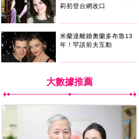
莉初登台網改口
米蘭達離婚奧蘭多布魯13
年！罕談前夫互動
大數據推薦