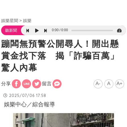
娛樂星聞
娛樂
0:00
0:00
聽新聞
蹦闆無預警公開尋人！開出懸
賞金找下落 揭「詐騙百萬」
驚人內幕
A-
A
A+
分享
留言
2025/07/06 17:58
娛樂中心／綜合報導