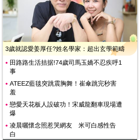
3歲就認愛姜厚任?姓名學家：超出玄學範疇
田路路生活拮据!74歲司馬玉嬌不忍疾呼1
事
ATEEZ藍毯突跳震胸舞！崔傘跳完秒害
羞
戀愛天花板人設破功！宋威龍翻車現場遭
爆
凌晨曬懷念照惹哭網友 米可白感性告
白