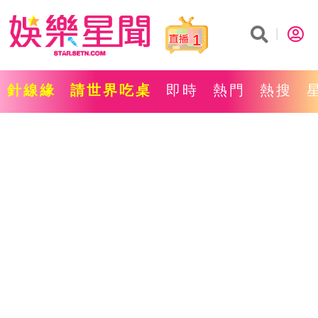
1
針線緣
請世界吃桌
即時
熱門
熱搜