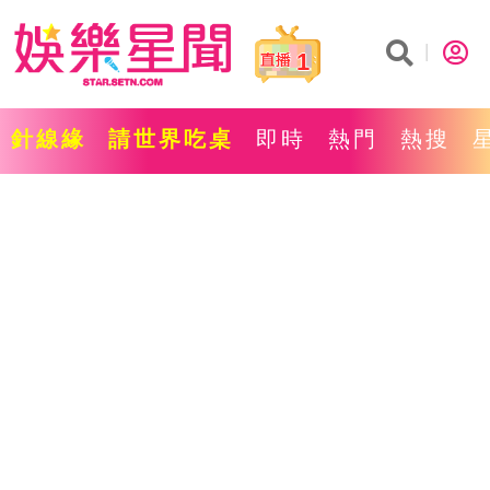
1
針線緣
請世界吃桌
即時
熱門
熱搜