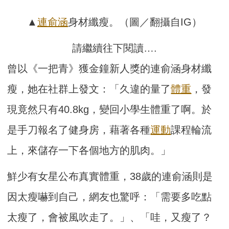
▲
連俞涵
身材纖瘦。（圖／翻攝自IG）
請繼續往下閱讀….
曾以《一把青》獲金鐘新人獎的連俞涵身材纖
瘦，她在社群上發文：「久違的量了
體重
，發
現竟然只有40.8kg，變回小學生體重了啊。於
是手刀報名了健身房，藉著各種
運動
課程輪流
上，來儲存一下各個地方的肌肉。」
鮮少有女星公布真實體重，38歲的連俞涵則是
因太瘦嚇到自己，網友也驚呼：「需要多吃點
太瘦了，會被風吹走了。」、「哇，又瘦了？