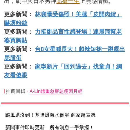
出，劇中與日本男神
高橋一生
上演感情戲。
更多新聞：
林襄曝受傷照！美腿「皮開肉綻」
嚇壞粉絲
更多新聞：
力挺劉品言性感登場！連晨翔幫老
婆買胸貼
更多新聞：
台8女星喊長大！超辣短裙一蹲露出
屁股蛋
更多新聞：
家寧新片「回到過去」找童貞！網
友看傻眼
推薦圖輯
A-Lin體重忽胖忽瘦因月經
颱風還沒到！基隆爆海水倒灌 商家超哀怨
新聞事件即時更新 所有消息一手掌握！