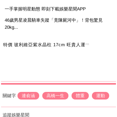
一手掌握明星動態 即刻下載娛樂星聞APP
46歲男星凌晨騎車失蹤「竟陳屍河中」！背包驚見
20kg...
特價 玻利維亞紫水晶柱 17cm 旺貴人運
PR
關鍵字
連俞涵
高橋一生
體重
運動
追蹤娛樂星聞