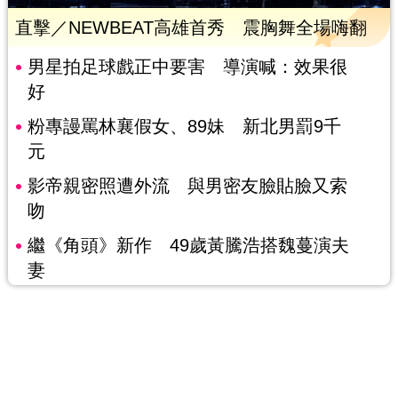
直擊／NEWBEAT高雄首秀 震胸舞全場嗨翻
男星拍足球戲正中要害 導演喊：效果很
好
粉專謾罵林襄假女、89妹 新北男罰9千
元
影帝親密照遭外流 與男密友臉貼臉又索
吻
繼《角頭》新作 49歲黃騰浩搭魏蔓演夫
妻