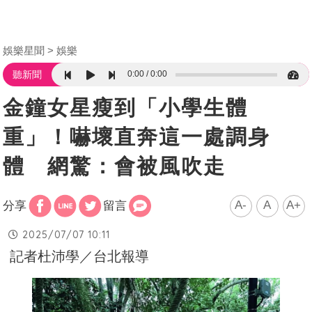
娛樂星聞
娛樂
0:00
0:00
聽新聞
金鐘女星瘦到「小學生體
重」！嚇壞直奔這一處調身
體 網驚：會被風吹走
A-
A
A+
分享
留言
2025/07/07 10:11
記者杜沛學／台北報導