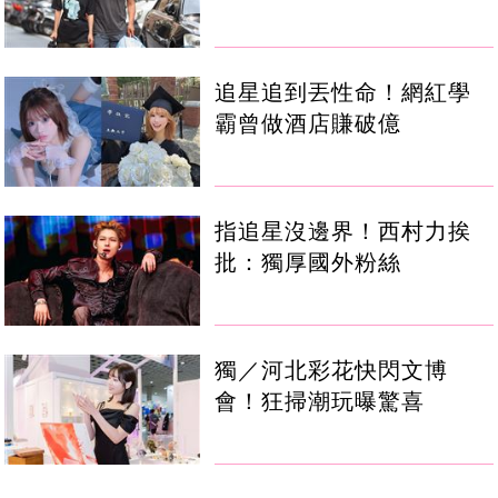
追星追到丟性命！網紅學
霸曾做酒店賺破億
指追星沒邊界！西村力挨
批：獨厚國外粉絲
獨／河北彩花快閃文博
會！狂掃潮玩曝驚喜