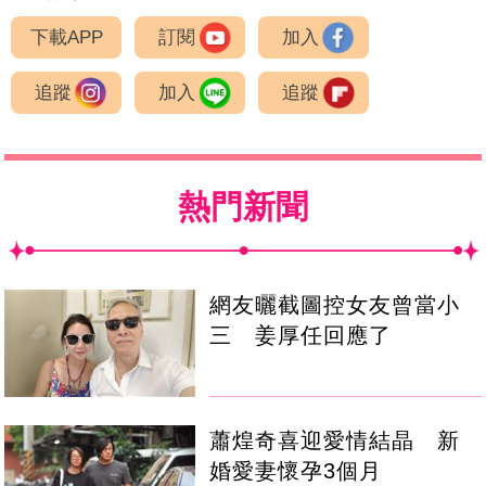
下載APP
訂閱
加入
追蹤
加入
追蹤
熱門新聞
網友曬截圖控女友曾當小
三 姜厚任回應了
蕭煌奇喜迎愛情結晶 新
婚愛妻懷孕3個月