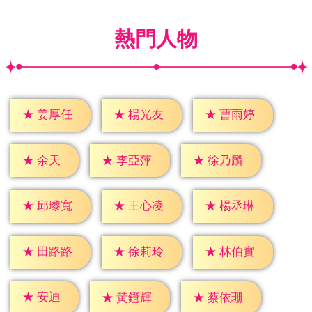
熱門人物
★
姜厚任
★
楊光友
★
曹雨婷
★
余天
★
李亞萍
★
徐乃麟
★
邱瓈寬
★
王心凌
★
楊丞琳
★
田路路
★
徐莉玲
★
林伯實
★
安迪
★
黃鐙輝
★
蔡依珊