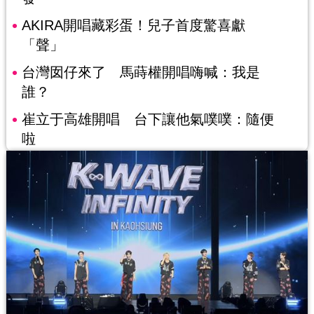
AKIRA開唱藏彩蛋！兒子首度驚喜獻
「聲」
台灣囡仔來了 馬蒔權開唱嗨喊：我是
誰？
崔立于高雄開唱 台下讓他氣噗噗：隨便
啦