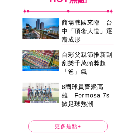
商場戰國來臨 台
中「頂奢大道」逐
漸成形
台彩父親節推新刮
刮樂千萬頭獎超
「爸」氣
8國球員齊聚高
雄 Formosa 7s
掀足球熱潮
更多焦點+