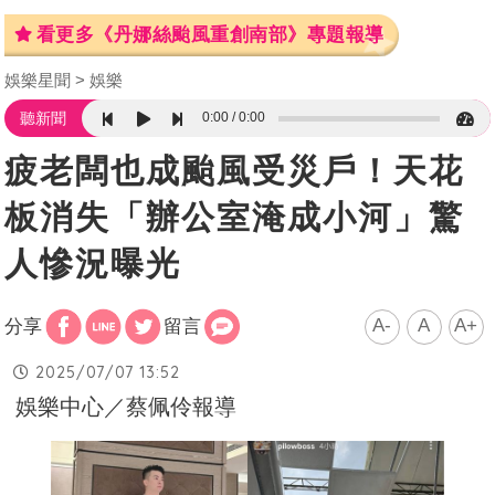
看更多《丹娜絲颱風重創南部》專題報導
娛樂星聞
娛樂
0:00
0:00
聽新聞
疲老闆也成颱風受災戶！天花
板消失「辦公室淹成小河」驚
人慘況曝光
A-
A
A+
分享
留言
2025/07/07 13:52
娛樂中心／蔡佩伶報導