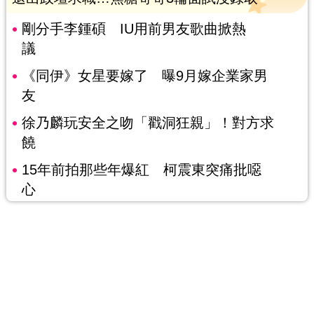
剛分手李鍾碩 IU用前男友歌曲掀熱
議
《同伊》女星要嫁了 曝9月嫁企業家男
友
徐乃麟玩安全之吻「戳洞狂親」！對方求
饒
15年前拍那些年爆紅 柯震東突痛批噁
心