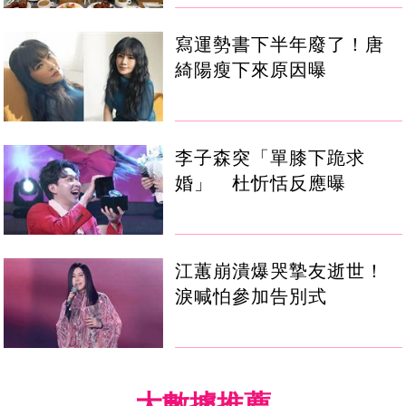
寫運勢書下半年廢了！唐
綺陽瘦下來原因曝
李子森突「單膝下跪求
婚」 杜忻恬反應曝
江蕙崩潰爆哭摯友逝世！
淚喊怕參加告別式
大數據推薦