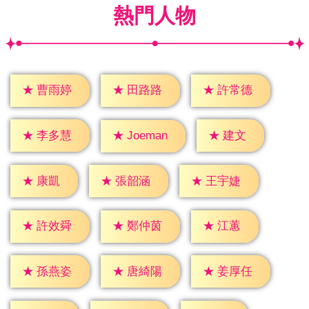
熱門人物
★
曹雨婷
★
田路路
★
許常德
★
建文
★
李多慧
★
Joeman
★
康凱
★
張韶涵
★
王宇婕
★
江蕙
★
許效舜
★
鄭仲茵
★
孫燕姿
★
唐綺陽
★
姜厚任