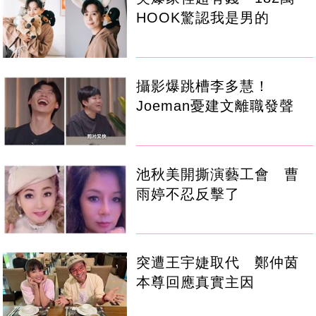
HOOK驚認我是男的
攝影爆跳槽李多慧！
Joeman憂建文離職發聲
池秋美開撕演藝工會 曹
雨婷不忍反擊了
突遭王宇婕取代 鄭仲茵
本尊回應真實主因