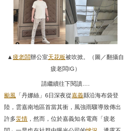
▲
疲老闆
辦公室
天花板
被吹掀。（圖／翻攝自
疲老闆IG）
請繼續往下閱讀….
颱風
「丹娜絲」6日深夜從
嘉義
縣沿海布袋登
陸，雲嘉南地區首當其衝，風強雨驟導致傳出
許多
災情
，然而，位於嘉義知名電商「疲老
闆」一早也在社群中曝光公司的
慘況
，透露不