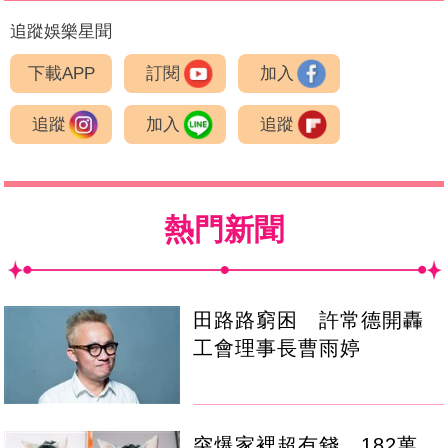
追蹤娛樂星聞
下載APP
訂閱
加入
追蹤
加入
追蹤
熱門新聞
田路路窮困 許常德開轟
工會理事長曹雨婷
突爆家裡超有錢 182萬