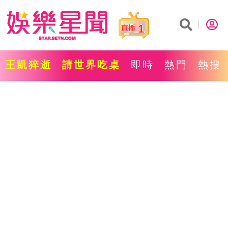
1
王凱猝逝
請世界吃桌
即時
熱門
熱搜