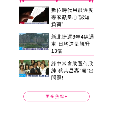
數位時代用眼過度
專家籲當心'認知
負荷'
新北捷運8年4線通
車 日均運量飆升
13倍
綠中常會助選何欣
純 蔡其昌轟"盧"出
問題!
更多焦點+