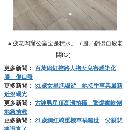
▲疲老闆辦公室全是積水。（圖／翻攝自疲老
闆IG）
更多新聞：
百萬網紅控路人抱女兒害感染化
膿 傷口曝
更多新聞：
31歲女星尪驟逝 她接手事業最新
近況曝光
更多新聞：
古裝男星頂高溫拍攝 驚爆癱軟倒
地急搶救
更多新聞：
21歲網紅騎重機車禍離世 父親悲
痛證實了