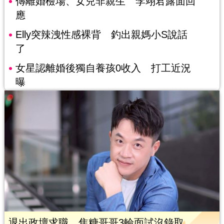
傳離婚檢場、女兒非親生 李翊君露面回
應
Elly突辣洩性感裸背 釣出親媽小S說話
了
女星認離婚後獨自養孩0收入 打工近況
曝
退出政壇求職…焦糖哥哥3輪面試沒錄取