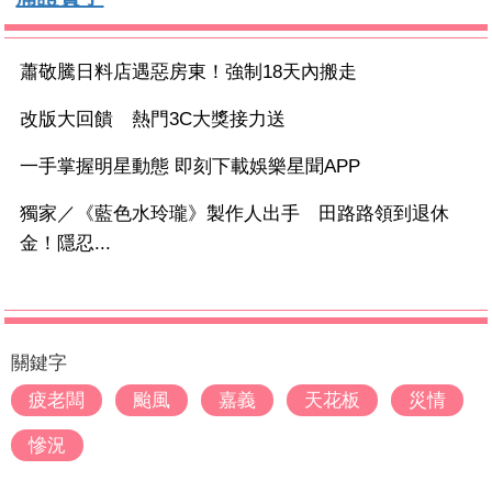
蕭敬騰日料店遇惡房東！強制18天內搬走
改版大回饋 熱門3C大獎接力送
一手掌握明星動態 即刻下載娛樂星聞APP
獨家／《藍色水玲瓏》製作人出手 田路路領到退休
金！隱忍...
關鍵字
疲老闆
颱風
嘉義
天花板
災情
慘況