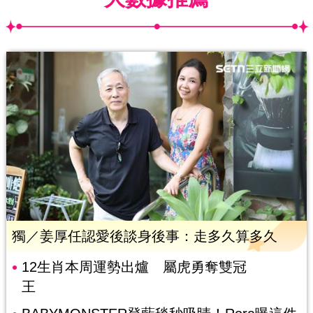
獨／姜厚任認愛後談身後事：走多久算多久
12生肖本周運勢出爐 屬虎勇奪雙冠
王