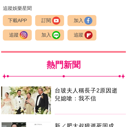
追蹤娛樂星聞
下載APP
訂閱
加入
追蹤
加入
追蹤
熱門新聞
台玻夫人稱長子2原因逝
兒媳嗆：我不信
新／肥大叔猝逝死因成