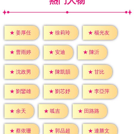
熱門人物
★
姜厚任
★
徐莉玲
★
楊光友
★
安迪
★
陳沂
★
曹雨婷
★
甘比
★
沈政男
★
陳凱韻
★
劉鑾雄
★
劉芯妤
★
李亞萍
★
余天
★
呱吉
★
田路路
★
蔡依珊
★
郭品超
★
連勝文