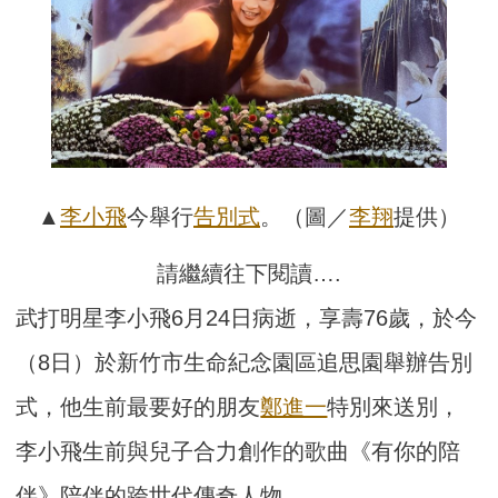
▲
李小飛
今舉行
告別式
。（圖／
李翔
提供）
請繼續往下閱讀….
武打明星李小飛6月24日病逝，享壽76歲，於今
（8日）於新竹市生命紀念園區追思園舉辦告別
式，他生前最要好的朋友
鄭進一
特別來送別，
李小飛生前與兒子合力創作的歌曲《有你的陪
伴》陪伴的跨世代傳奇人物。