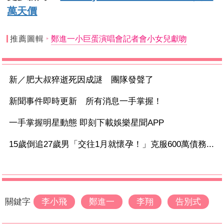
萬天價
推薦圖輯
鄭進一小巨蛋演唱會記者會小女兒獻吻
新／肥大叔猝逝死因成謎 團隊發聲了
新聞事件即時更新 所有消息一手掌握！
一手掌握明星動態 即刻下載娛樂星聞APP
15歲倒追27歲男「交往1月就懷孕！」克服600萬債務...
關鍵字
李小飛
鄭進一
李翔
告別式