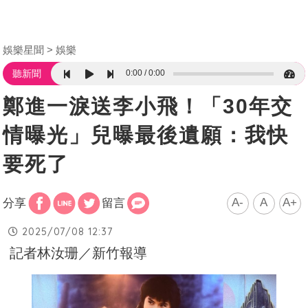
娛樂星聞
娛樂
0:00
0:00
聽新聞
鄭進一淚送李小飛！「30年交
情曝光」兒曝最後遺願：我快
要死了
A-
A
A+
分享
留言
2025/07/08 12:37
記者林汝珊／新竹報導