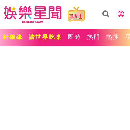
1
針線緣
請世界吃桌
即時
熱門
熱搜