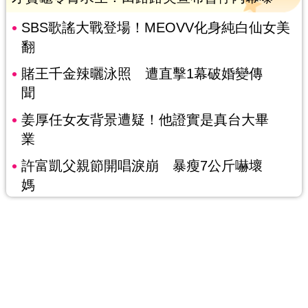
SBS歌謠大戰登場！MEOVV化身純白仙女美
翻
賭王千金辣曬泳照 遭直擊1幕破婚變傳
聞
姜厚任女友背景遭疑！他證實是真台大畢
業
許富凱父親節開唱淚崩 暴瘦7公斤嚇壞
媽