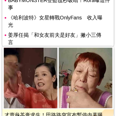
BABYMONSTER登藍毯秒吸睛！Rora曝這件
事
《哈利波特》女星轉戰OnlyFans 收入曝
光
姜厚任揭「和女友前夫是好友」撇小三傳
言
才賣龜苓膏求生！田路路突宣布暫停內幕曝