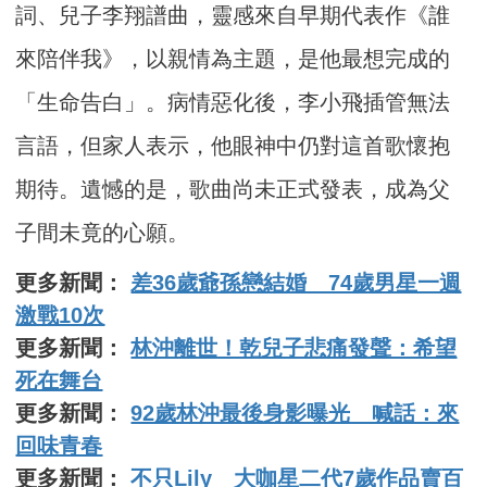
詞、兒子李翔譜曲，靈感來自早期代表作《誰
來陪伴我》，以親情為主題，是他最想完成的
「生命告白」。病情惡化後，李小飛插管無法
言語，但家人表示，他眼神中仍對這首歌懷抱
期待。遺憾的是，歌曲尚未正式發表，成為父
子間未竟的心願。
更多新聞：
差36歲爺孫戀結婚 74歲男星一週
激戰10次
更多新聞：
林沖離世！乾兒子悲痛發聲：希望
死在舞台
更多新聞：
92歲林沖最後身影曝光 喊話：來
回味青春
更多新聞：
不只Lily 大咖星二代7歲作品賣百