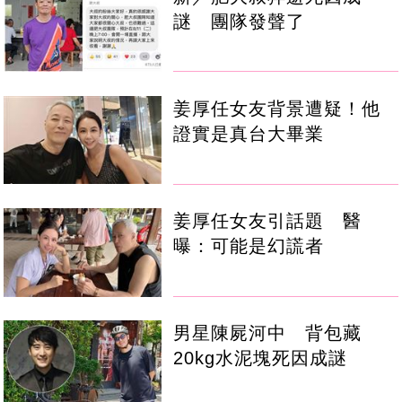
謎 團隊發聲了
姜厚任女友背景遭疑！他
證實是真台大畢業
姜厚任女友引話題 醫
曝：可能是幻謊者
男星陳屍河中 背包藏
20kg水泥塊死因成謎