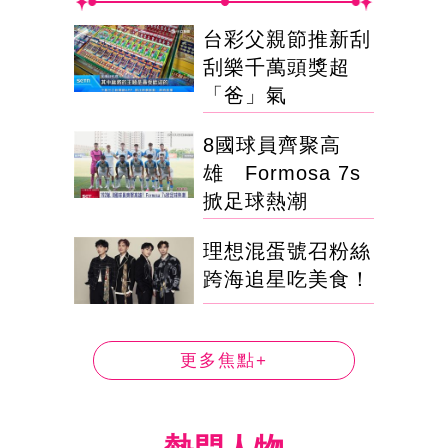
台彩父親節推新刮
刮樂千萬頭獎超
「爸」氣
8國球員齊聚高
雄 Formosa 7s
掀足球熱潮
理想混蛋號召粉絲
跨海追星吃美食！
更多焦點+