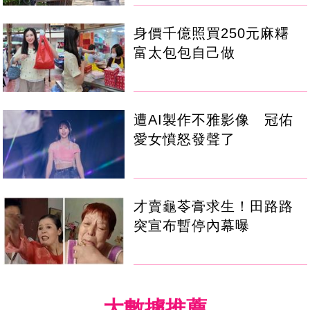
身價千億照買250元麻糬
富太包包自己做
遭AI製作不雅影像 冠佑
愛女憤怒發聲了
才賣龜苓膏求生！田路路
突宣布暫停內幕曝
大數據推薦