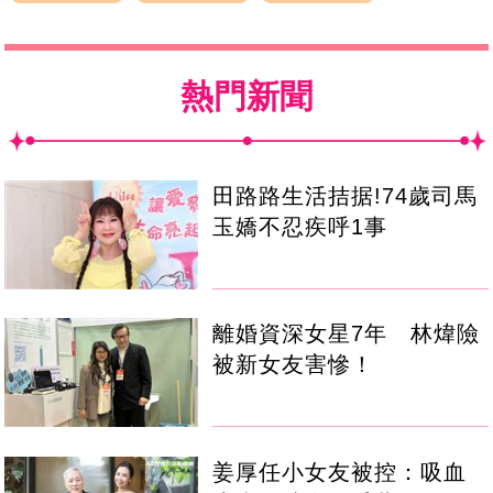
熱門新聞
田路路生活拮据!74歲司馬
玉嬌不忍疾呼1事
離婚資深女星7年 林煒險
被新女友害慘！
姜厚任小女友被控：吸血