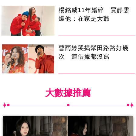
楊銘威11年婚碎 賈靜雯
爆他：在家是大爺
曹雨婷哭揭幫田路路好幾
次 連借據都沒寫
大數據推薦