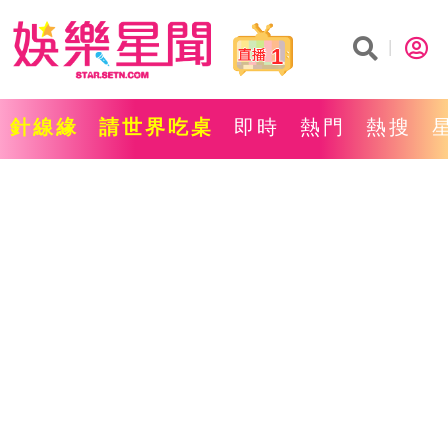
1
針線緣
請世界吃桌
即時
熱門
熱搜