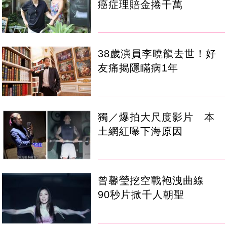
癌症理賠金捲千萬
38歲演員李曉龍去世！好
友痛揭隱瞞病1年
獨／爆拍大尺度影片 本
土網紅曝下海原因
曾馨瑩挖空戰袍洩曲線
90秒片掀千人朝聖