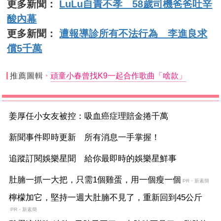
更多新聞：
LuLu自責不孝 58歲司機爸爸吐辛
酸內幕
更多新聞：
遭報導診所有不法行為 李進良求
償5千萬
推薦圖輯
頑童小春曾找K9一起合作歌曲「啥款」
姜厚任小女友被控：吸血癌症理賠金捲千萬
新聞事件即時更新 所有消息一手掌握！
追蹤訂閱娛樂星聞 給你最即時的娛樂星鮮事
肚腩一抓一大把，只需1個雞蛋，用一個瘦一個
PR・新素簡
檸檬加它，堅持一週大肚腩不見了，重新回到45公斤
PR・新素簡