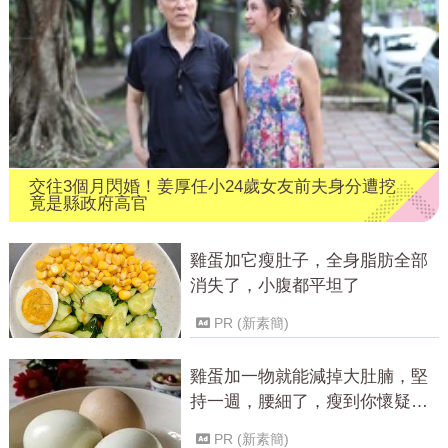
交往3個月閃婚！姜厚任小24歲女友前夫身分遭挖
竟是縣政府高官
雞蛋加它瘦肚子，全身脂肪全部
消失了，小腹都平坦了
PR (新素簡)
雞蛋加一物就能減掉大肚腩，堅
持一週，腰細了，瘦到你懷疑人
生！
PR (新素簡)