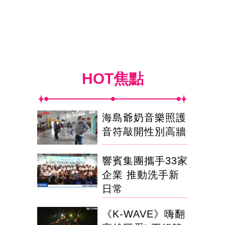
HOT焦點
海島爺奶音樂照護
音符敲開性別高牆
響賓集團攜手33家
企業 推動洗手新
日常
《K-WAVE》嗨翻