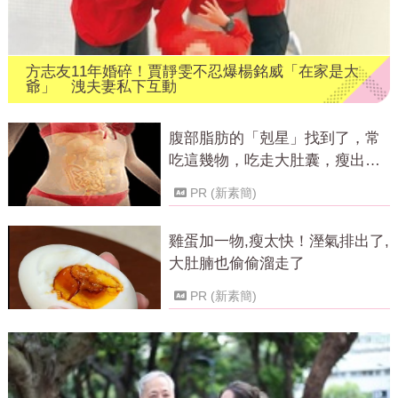
方志友11年婚碎！賈靜雯不忍爆楊銘威「在家是大
爺」 洩夫妻私下互動
腹部脂肪的「剋星」找到了，常
吃這幾物，吃走大肚囊，瘦出小
蠻腰
PR (新素簡)
雞蛋加一物,瘦太快！溼氣排出了,
大肚腩也偷偷溜走了
PR (新素簡)