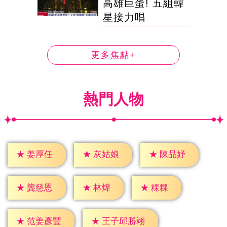
高雄巨蛋! 五組韓
星接力唱
更多焦點+
熱門人物
★
姜厚任
★
灰姑娘
★
陳品妤
★
林煒
★
粿粿
★
龔慈恩
★
范姜彥豐
★
王子邱勝翊