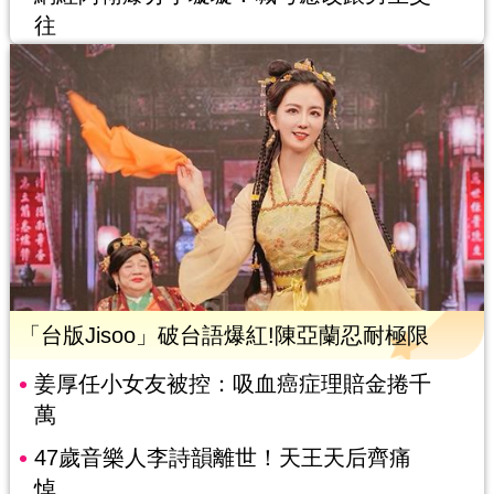
往
「台版Jisoo」破台語爆紅!陳亞蘭忍耐極限
姜厚任小女友被控：吸血癌症理賠金捲千
萬
47歲音樂人李詩韻離世！天王天后齊痛
悼