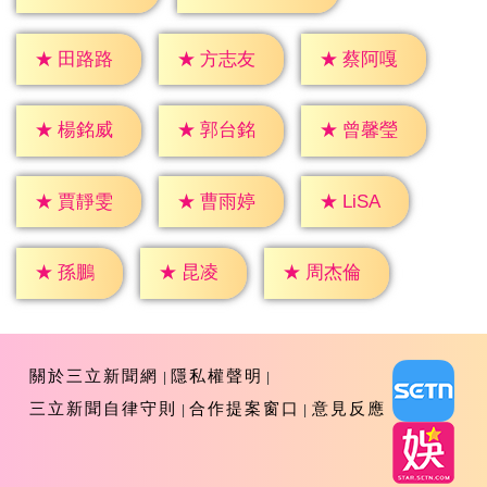
★
田路路
★
方志友
★
蔡阿嘎
★
楊銘威
★
郭台銘
★
曾馨瑩
★
LiSA
★
賈靜雯
★
曹雨婷
★
孫鵬
★
昆凌
★
周杰倫
關於三立新聞網
隱私權聲明
三立新聞自律守則
合作提案窗口
意見反應