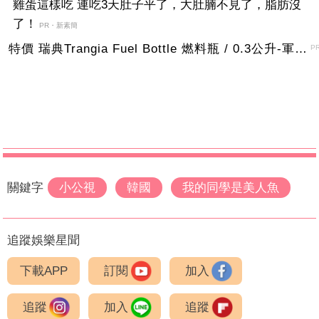
雞蛋這樣吃 連吃3天肚子平了，大肚腩不見了，脂肪沒
了！
PR・新素簡
特價 瑞典Trangia Fuel Bottle 燃料瓶 / 0.3公升-軍綠色
P
關鍵字
小公視
韓國
我的同學是美人魚
追蹤娛樂星聞
下載APP
訂閱
加入
追蹤
加入
追蹤