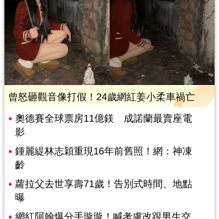
曾怒砸觀音像打假！24歲網紅姜小柔車禍亡
奧德賽全球票房11億鎂 成諾蘭最賣座電
影
鍾麗緹林志穎重現16年前舊照！網：神凍
齡
蘿拉父去世享壽71歲！告別式時間、地點
曝
網紅阿翰爆分手璇璇！喊考慮改跟男生交