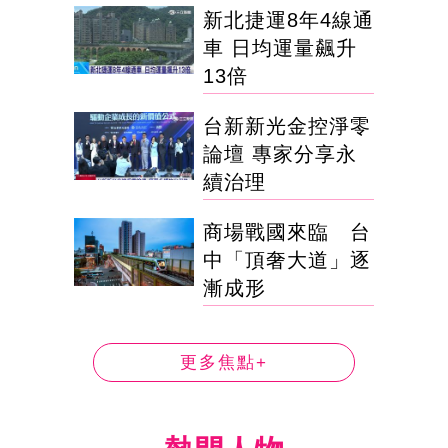
新北捷運8年4線通
車 日均運量飆升
13倍
台新新光金控淨零
論壇 專家分享永
續治理
商場戰國來臨 台
中「頂奢大道」逐
漸成形
更多焦點+