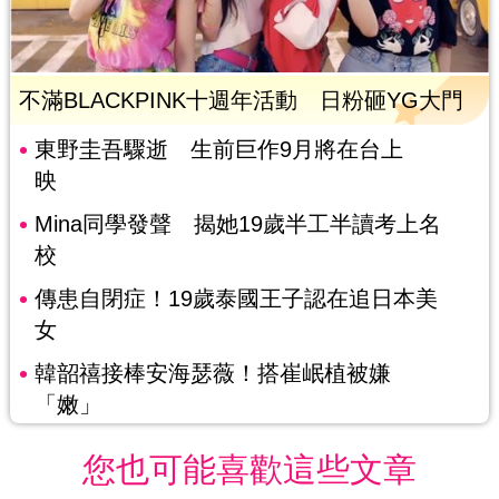
不滿BLACKPINK十週年活動 日粉砸YG大門
東野圭吾驟逝 生前巨作9月將在台上
映
Mina同學發聲 揭她19歲半工半讀考上名
校
傳患自閉症！19歲泰國王子認在追日本美
女
韓韶禧接棒安海瑟薇！搭崔岷植被嫌
「嫩」
您也可能喜歡這些文章