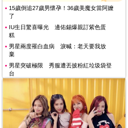
15歲倒追27歲男懷孕！36歲美魔女當阿嬤
了
IU生日驚喜曝光 邊佑錫爆親訂紫色蛋
糕
男星兩度罹白血病 淚喊：老天要我放
棄
男星突破極限 秀服遭丟披粉紅垃圾袋登
台