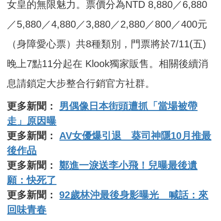
女皇的無限魅力。票價分為NTD 8,880／6,880
／5,880／4,880／3,880／2,880／800／400元
（身障愛心票）共8種類別，門票將於7/11(五)
晚上7點11分起在 Klook獨家販售。相關後續消
息請鎖定大步整合行銷官方社群。
更多新聞：
男偶像日本街頭遭抓「當場被帶
走」原因曝
更多新聞：
AV女優爆引退 葵司神隱10月推最
後作品
更多新聞：
鄭進一淚送李小飛！兒曝最後遺
願：快死了
更多新聞：
92歲林沖最後身影曝光 喊話：來
回味青春