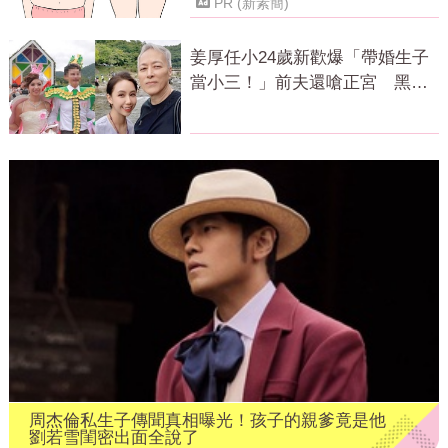
PR (新素簡)
姜厚任小24歲新歡爆「帶婚生子
當小三！」前夫還嗆正宮 黑歷
史曝光
周杰倫私生子傳聞真相曝光！孩子的親爹竟是他
劉若雪閨密出面全說了