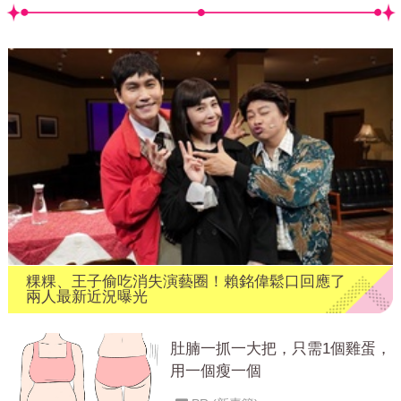
粿粿、王子偷吃消失演藝圈！賴銘偉鬆口回應了
兩人最新近況曝光
肚腩一抓一大把，只需1個雞蛋，
用一個瘦一個