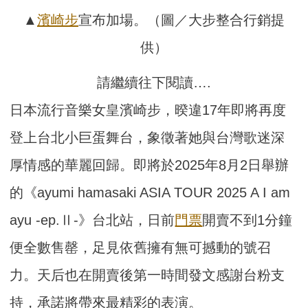
▲
濱崎步
宣布加場。（圖／大步整合行銷提
供）
請繼續往下閱讀….
日本流行音樂女皇濱崎步，暌違17年即將再度
登上台北小巨蛋舞台，象徵著她與台灣歌迷深
厚情感的華麗回歸。即將於2025年8月2日舉辦
的《ayumi hamasaki ASIA TOUR 2025 A I am
ayu -ep.Ⅱ-》台北站，日前
門票
開賣不到1分鐘
便全數售罄，足見依舊擁有無可撼動的號召
力。天后也在開賣後第一時間發文感謝台粉支
持，承諾將帶來最精彩的表演。