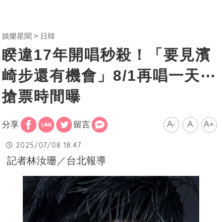
娛樂星聞
日韓
睽違17年開唱秒殺！「要見濱
崎步還有機會」8/1再唱一天⋯
搶票時間曝
A-
A
A+
分享
留言
2025/07/08 18:47
記者林汝珊／台北報導