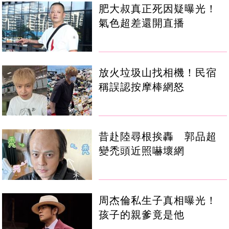
肥大叔真正死因疑曝光！
氣色超差還開直播
放火垃圾山找相機！民宿
稱誤認按摩棒網怒
昔赴陸尋根挨轟 郭品超
變禿頭近照嚇壞網
周杰倫私生子真相曝光！
孩子的親爹竟是他