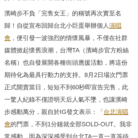
濱崎步不負「完售女王」的稱號再次實至名
歸！自從宣布回歸台北小巨蛋舉辦個人
演唱
會
，便引發一波強烈的情懷風暴，不僅在社群
媒體掀起懷舊浪潮，台灣TA（濱崎步官方粉絲
名稱）也自發展開各種街頭應援活動，將這份
期待化為最具行動力的支持。8月2日場次門票
正式開賣當日，短短不到60秒即宣告完售，此
一驚人紀錄不僅證明天后人氣不墜，也讓濱崎
步感動萬分，親自於IG發文表示：「
台北演唱
會
的門票，不到1分鐘就全部SOLD-OUT。我非
常感動，因為深深感受到台北TA一直一直等待