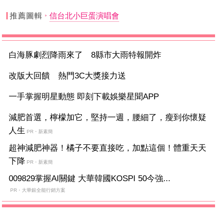
推薦圖輯
信台北小巨蛋演唱會
白海豚劇烈降雨來了 8縣市大雨特報開炸
改版大回饋 熱門3C大獎接力送
一手掌握明星動態 即刻下載娛樂星聞APP
減肥首選，檸檬加它，堅持一週，腰細了，瘦到你懷疑
人生
PR・新素簡
超神減肥神器！橘子不要直接吃，加點這個！體重天天
下降
PR・新素簡
009829掌握AI關鍵 大華韓國KOSPI 50今強...
PR・大華銀全能行銷方案