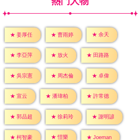
熱門人物
★
余天
★
姜厚任
★
曹雨婷
★
放火
★
李亞萍
★
田路路
★
卓偉
★
吳宗憲
★
周杰倫
★
宣云
★
潘瑋柏
★
許常德
★
郭品超
★
徐莉玲
★
謝明諺
★
愷樂
★
柯智豪
★
Joeman