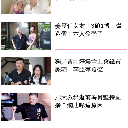
姜厚任女友「3碩1博」爆
造假！本人發聲了
獨／曹雨婷爆拿工會錢買
豪宅 李亞萍發聲
肥大叔猝逝前為何堅持直
播？網悲曝這原因