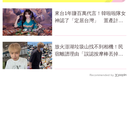
來台1年賺百萬代言！韓啦啦隊女
神認了「定居台灣」 置產計畫
曝光
放火澎湖垃圾山找不到相機！民
宿離譜理由「誤認按摩棒丟掉」
網怒質疑
Recommended by