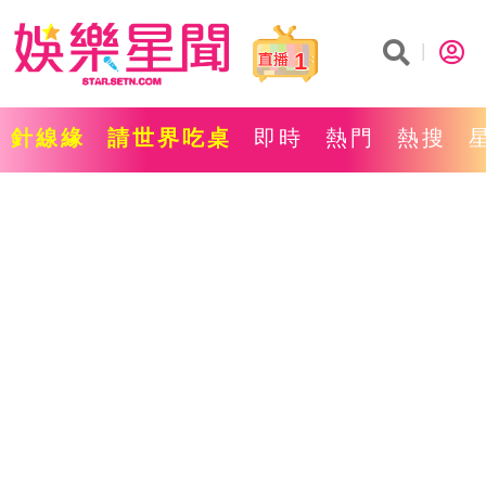
1
針線緣
請世界吃桌
即時
熱門
熱搜