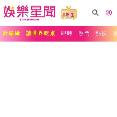
1
針線緣
請世界吃桌
即時
熱門
熱搜