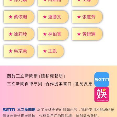
★
蔡依珊
★
連勝文
★
張進芳
★
徐莉玲
★
林伯實
★
黃鐙輝
★
王凱
★
吳宗憲
關於三立新聞網
隱私權聲明
三立新聞自律守則
合作提案窗口
意見反應
三立新聞網
為了提供更好的閱讀內容，我們使用相關網站技
Copyright ©2026 Sanlih E-Television All Rights
術來改善使用者體驗，也尊重用戶的隱私權，特別提出聲明。