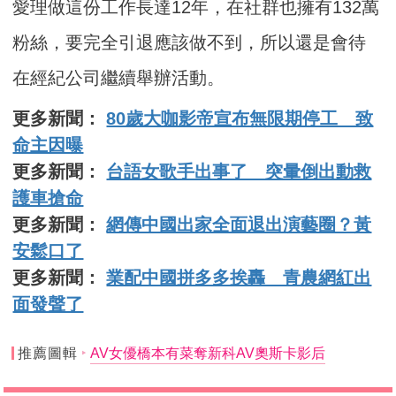
愛理做這份工作長達12年，在社群也擁有132萬
粉絲，要完全引退應該做不到，所以還是會待
在經紀公司繼續舉辦活動。
更多新聞：
80歲大咖影帝宣布無限期停工 致
命主因曝
更多新聞：
台語女歌手出事了 突暈倒出動救
護車搶命
更多新聞：
網傳中國出家全面退出演藝圈？黃
安鬆口了
更多新聞：
業配中國拼多多挨轟 青農網紅出
面發聲了
推薦圖輯
AV女優橋本有菜奪新科AV奧斯卡影后