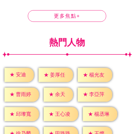
更多焦點+
熱門人物
★
安迪
★
姜厚任
★
楊光友
★
余天
★
曹雨婷
★
李亞萍
★
邱瓈寬
★
王心凌
★
楊丞琳
★
王燦
★
徐乃麟
★
田路路