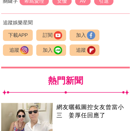
關鍵字
希島愛理
女優
AV
引退
追蹤娛樂星聞
下載APP
訂閱
加入
追蹤
加入
追蹤
熱門新聞
網友曬截圖控女友曾當小
三 姜厚任回應了