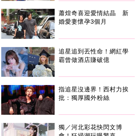
蕭煌奇喜迎愛情結晶 新
婚愛妻懷孕3個月
追星追到丟性命！網紅學
霸曾做酒店賺破億
指追星沒邊界！西村力挨
批：獨厚國外粉絲
獨／河北彩花快閃文博
會！狂掃潮玩曝驚喜