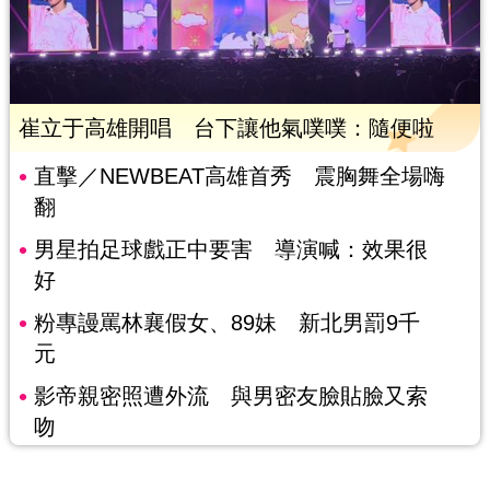
崔立于高雄開唱 台下讓他氣噗噗：隨便啦
直擊／NEWBEAT高雄首秀 震胸舞全場嗨
翻
男星拍足球戲正中要害 導演喊：效果很
好
粉專謾罵林襄假女、89妹 新北男罰9千
元
影帝親密照遭外流 與男密友臉貼臉又索
吻