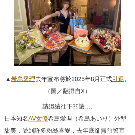
▲
希島愛理
去年宣布將於2025年8月正式
引退
。
（圖／翻攝自X）
請繼續往下閱讀….
日本知名
AV
女優
希島愛理（希島あいり）外型
甜美，受到許多粉絲喜愛，去年底卻無預警宣