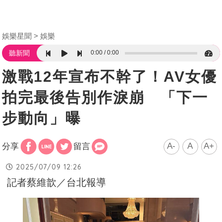
娛樂星聞
娛樂
0:00
0:00
聽新聞
激戰12年宣布不幹了！AV女優
拍完最後告別作淚崩 「下一
步動向」曝
A-
A
A+
分享
留言
2025/07/09 12:26
記者蔡維歆／台北報導