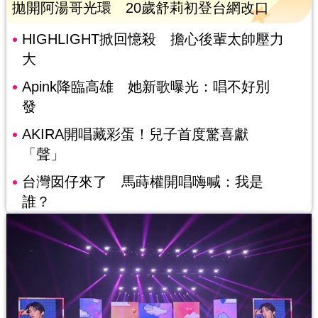
拋開阿湯哥光環 20歲舒莉初登台網改口
HIGHLIGHT掀回憶殺 擔心後輩太帥壓力
大
Apink降臨高雄 她新歌曝光：唱不好別
發
AKIRA開唱藏彩蛋！兒子首度驚喜獻
「聲」
台灣囡仔來了 馬蒔權開唱嗨喊：我是
誰？