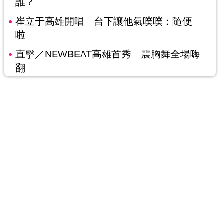
誰？
崔立于高雄開唱 台下讓他氣噗噗：隨便
啦
直擊／NEWBEAT高雄首秀 震胸舞全場嗨
翻