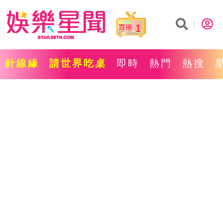
1
針線緣
請世界吃桌
即時
熱門
熱搜