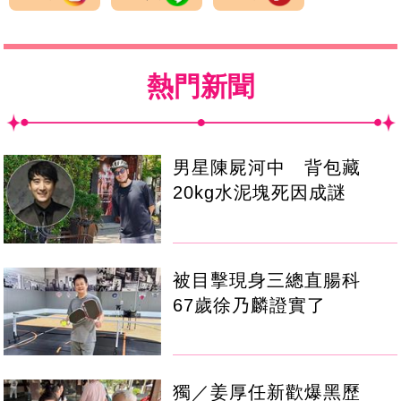
熱門新聞
男星陳屍河中 背包藏
20kg水泥塊死因成謎
被目擊現身三總直腸科
67歲徐乃麟證實了
獨／姜厚任新歡爆黑歷