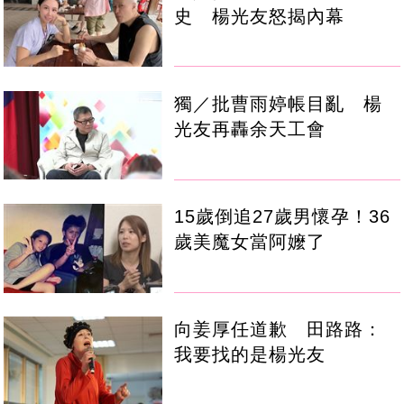
史 楊光友怒揭內幕
獨／批曹雨婷帳目亂 楊
光友再轟余天工會
15歲倒追27歲男懷孕！36
歲美魔女當阿嬤了
向姜厚任道歉 田路路：
我要找的是楊光友