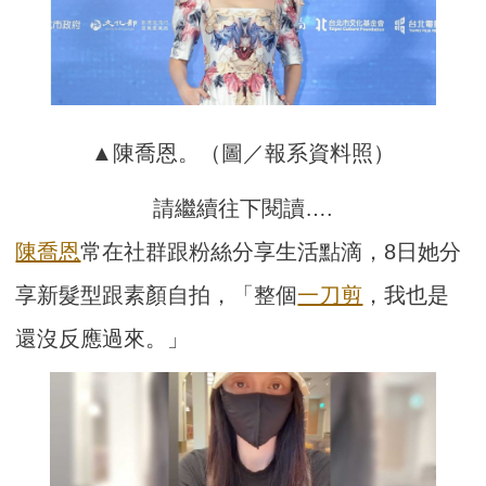
▲陳喬恩。（圖／報系資料照）
請繼續往下閱讀….
陳喬恩
常在社群跟粉絲分享生活點滴，8日她分
享新髮型跟素顏自拍，「整個
一刀剪
，我也是
還沒反應過來。」