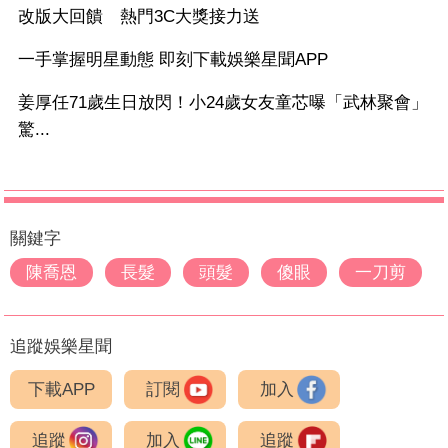
改版大回饋 熱門3C大獎接力送
一手掌握明星動態 即刻下載娛樂星聞APP
姜厚任71歲生日放閃！小24歲女友童芯曝「武林聚會」
驚...
關鍵字
陳喬恩
長髮
頭髮
傻眼
一刀剪
追蹤娛樂星聞
下載APP
訂閱
加入
追蹤
加入
追蹤