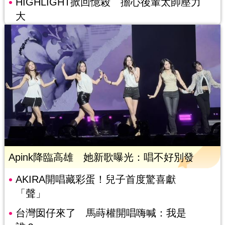
HIGHLIGHT掀回憶殺 擔心後輩太帥壓力
大
Apink降臨高雄 她新歌曝光：唱不好別發
AKIRA開唱藏彩蛋！兒子首度驚喜獻
「聲」
台灣囡仔來了 馬蒔權開唱嗨喊：我是