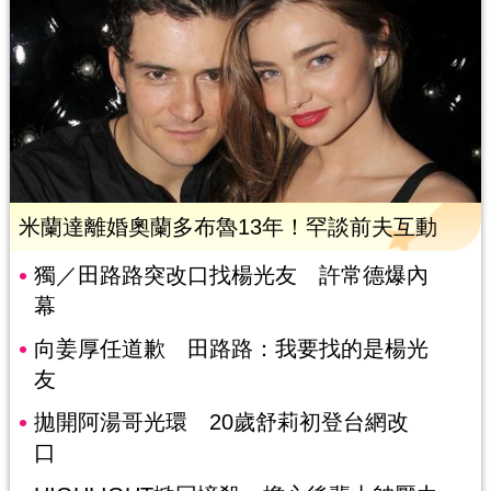
米蘭達離婚奧蘭多布魯13年！罕談前夫互動
獨／田路路突改口找楊光友 許常德爆內
幕
向姜厚任道歉 田路路：我要找的是楊光
友
拋開阿湯哥光環 20歲舒莉初登台網改
口