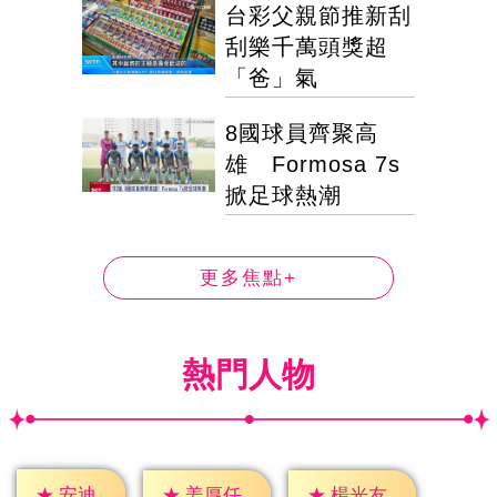
台彩父親節推新刮
刮樂千萬頭獎超
「爸」氣
8國球員齊聚高
雄 Formosa 7s
掀足球熱潮
更多焦點+
熱門人物
★
安迪
★
姜厚任
★
楊光友