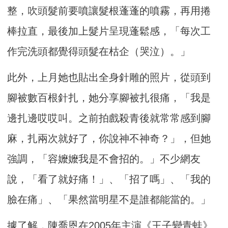
整，吹頭髮前要噴讓髮根蓬蓬的噴霧，再用捲
棒拉直，最後加上髮片呈現蓬鬆感，「每次工
作完洗頭都覺得頭髮在枯企（哭泣）。」
此外，上月她也貼出全身針雕的照片，從頭到
腳被數百根針扎，她分享腳被扎很痛，「我是
邊扎邊哎哎叫。之前拍戲殺青後就常常感到腳
麻，扎兩次就好了，你說神不神奇？」，但她
強調，「容嬤嬤我是不會招的。」不少網友
說，「看了就好痛！」、「招了嗎」、「我的
臉在痛」、「果然當明星不是誰都能當的。」
據了解，陳喬恩在2005年主演《王子變青蛙》