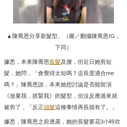
▲陳喬恩分享新髮型。（圖／翻攝陳喬恩IG，
下同）
據悉，本來陳喬恩
長髮
及腰，但近日她剪短
髮，她問，「會覺得太短嗎？這長度適合me
嗎？」陳喬恩說，本來她想討論是否能留演
《放棄我，抓緊我》的髮型，但沒反應過來就
被剪了，「反正
頭髮
這種事情再長就有了。」
據悉，陳喬恩之前透露，她的長髮要花3小時吹