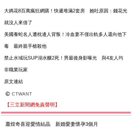
大媽花8百萬瘋狂網購！快遞堆滿2套房 她吐原因：錢花光
就沒人來借了
美國養蛇名人遭枕邊人背叛！冷血妻不僅出軌多人還向他下
毒 最終親手槍殺他
禁止水域玩SUP溺水釀2死！男最後身影曝光 與4友人均
非職業玩家
原文連結
CTWANT
【三立新聞網免責聲明】
蕭煌奇喜迎愛情結晶 新婚愛妻懷孕3個月