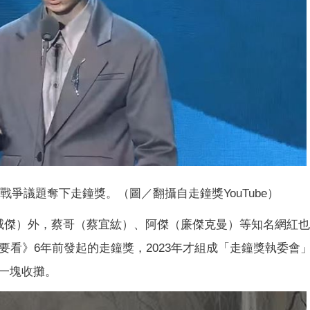
爭議題奪下走鐘獎。（圖／翻攝自走鐘獎YouTube）
威傑）外，蔡哥（蔡宜紘）、阿傑（廉傑克曼）等知名網紅
要看》6年前發起的走鐘獎，2023年才組成「走鐘獎執委會
一塊收攤。