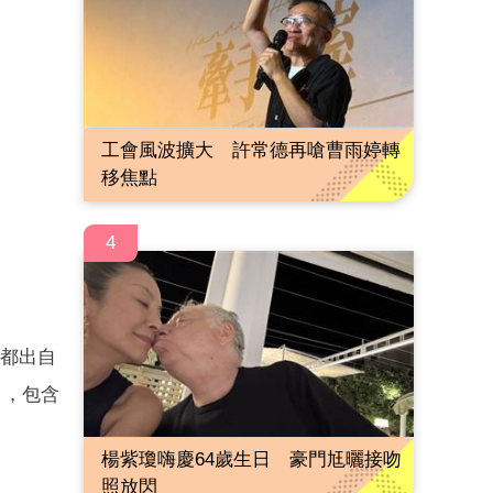
工會風波擴大 許常德再嗆曹雨婷轉
移焦點
4
也都出自
」，包含
楊紫瓊嗨慶64歲生日 豪門尪曬接吻
照放閃