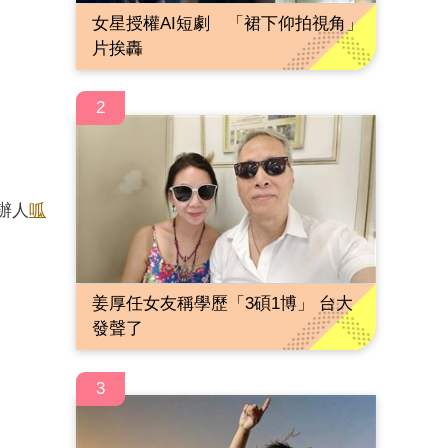
女星授權AI短劇 「裙下仰拍視角」
片挨轟
2
辦人
呱
。
姜厚任女友稱學歷「3碩1博」 台大
發聲了
3