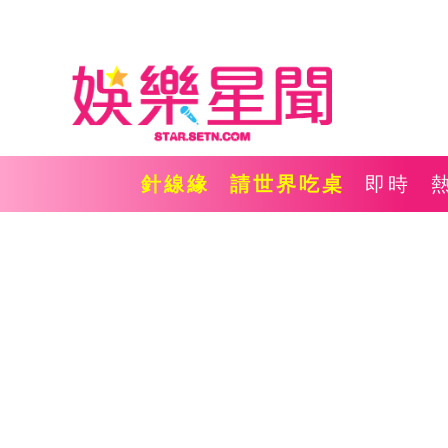
針線緣
請世界吃桌
即時