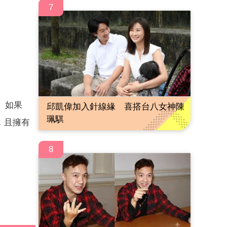
7
。如果
邱凱偉加入針線緣 喜搭台八女神陳
珮騏
．且擁有
8