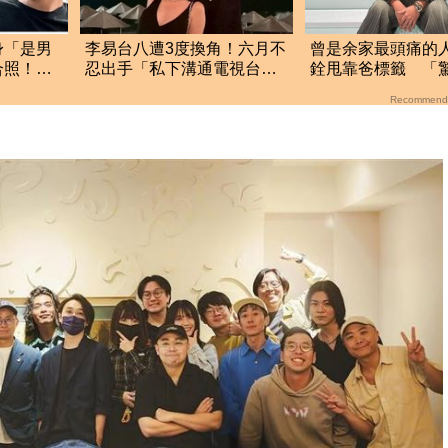
身「是男
李易台八遭3度換角！六月不
曾是余家最頭痛的
合照！坦
忍出手「私下溝通電視台」
銓甩靠爸標籤 「
婚變內幕曝光了
差」曝光
Recommend