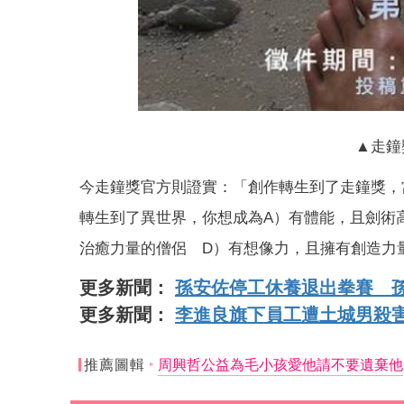
▲走鐘
今走鐘獎官方則證實：「創作轉生到了走鐘獎，
轉生到了異世界，你想成為A）有體能，且劍術
治癒力量的僧侶 D）有想像力，且擁有創造力
更多新聞：
孫安佐停工休養退出拳賽 
更多新聞：
李進良旗下員工遭土城男殺
推薦圖輯
周興哲公益為毛小孩愛他請不要遺棄他