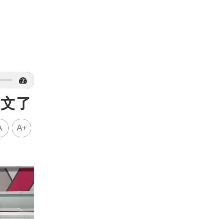
發文了
A
A+