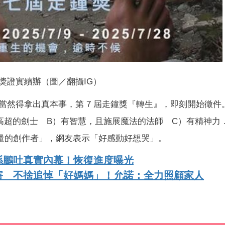
獎證實續辦（圖／翻攝IG）
當然得拿出真本事，第 7 屆走鐘獎『轉生』，即刻開始徵件
高超的劍士 B）有智慧，且施展魔法的法師 C）有精神力
量的創作者」，網友表示「好感動好想哭」。
孫鵬吐真實內幕！恢復進度曝光
害 不捨追悼「好媽媽」！允諾：全力照顧家人