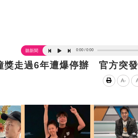
0:00
0:00
聽新聞
鐘獎走過6年遭爆停辦 官方突
A-