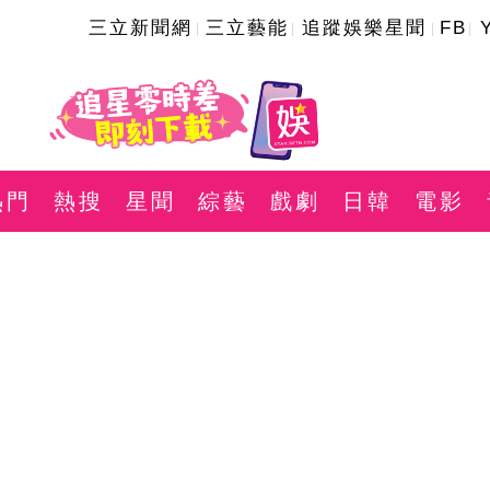
三立新聞網
三立藝能
追蹤娛樂星聞
FB
熱門
熱搜
星聞
綜藝
戲劇
日韓
電影