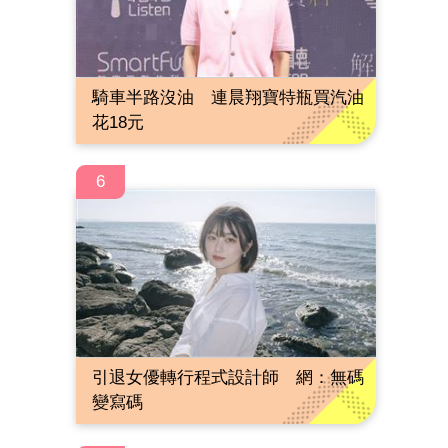
騎車半路沒油 連晨翔寶特瓶買汽油
花18元
6
引退女優轉行程式設計師 網：無碼
變寫碼