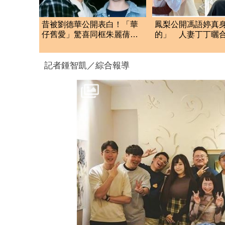
昔被劉德華公開表白！「華
鳳梨公開馮語婷真
仔舊愛」驚喜同框朱麗蒨
的」 人妻丁丁曬
驚人現況曝光
言：本人非常斯文
記者鍾智凱／綜合報導