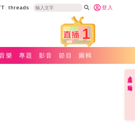
YT
threads
登入
1
音樂
專題
影音
節目
圖輯
直播✦活動