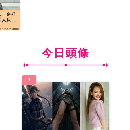
人！余祥
驚人反
ed by
今日頭條
1