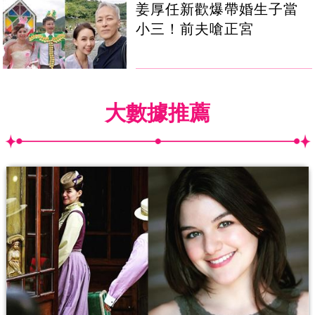
姜厚任新歡爆帶婚生子當
小三！前夫嗆正宮
大數據推薦