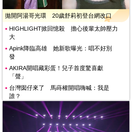
拋開阿湯哥光環 20歲舒莉初登台網改口
HIGHLIGHT掀回憶殺 擔心後輩太帥壓力
大
Apink降臨高雄 她新歌曝光：唱不好別
發
AKIRA開唱藏彩蛋！兒子首度驚喜獻
「聲」
台灣囡仔來了 馬蒔權開唱嗨喊：我是
誰？