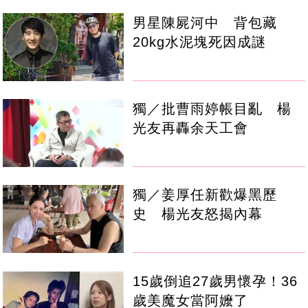
男星陳屍河中 背包藏
20kg水泥塊死因成謎
獨／批曹雨婷帳目亂 楊
光友再轟余天工會
獨／姜厚任新歡爆黑歷
史 楊光友怒揭內幕
15歲倒追27歲男懷孕！36
歲美魔女當阿嬤了