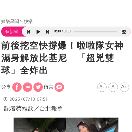
娛樂星聞
娛樂
0:00
0:00
聽新聞
前後挖空快撐爆！啦啦隊女神
濕身解放比基尼 「超兇雙
球」全炸出
A-
A
A+
分享
留言
2025/07/10 07:51
記者蔡維歆／台北報導