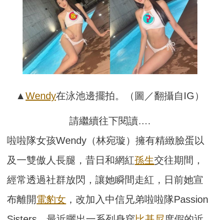
▲
Wendy
在泳池邊擺拍。（圖／翻攝自IG）
請繼續往下閱讀….
啦啦隊女孩Wendy（林宛璇）擁有精緻臉蛋以
及一雙傲人長腿，昔日和網紅
孫生
交往期間，
經常透過社群放閃，讓她瞬間走紅，日前她宣
布離開
電豹女
，改加入中信兄弟啦啦隊Passion
Sisters，最近曬出一系列身穿
比基尼
度假的近