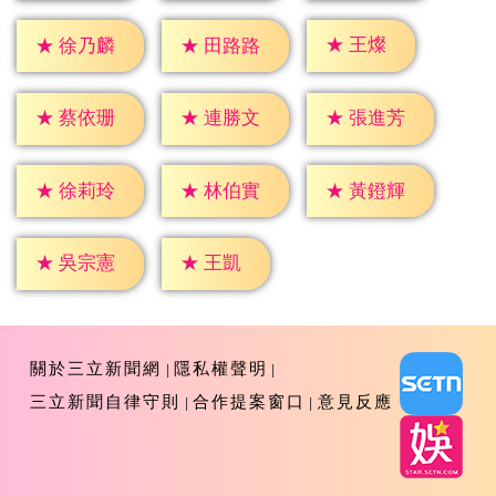
★
王燦
★
徐乃麟
★
田路路
★
蔡依珊
★
連勝文
★
張進芳
★
徐莉玲
★
林伯實
★
黃鐙輝
★
王凱
★
吳宗憲
關於三立新聞網
隱私權聲明
三立新聞自律守則
合作提案窗口
意見反應