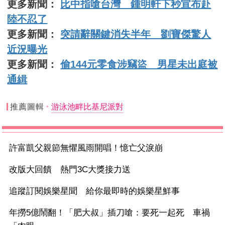
更多新聞：
比中指嗆台灣 鍾明軒下秒宣布赴
陸不忍了
更多新聞：
突請辭關鍵消失半年 劉寶傑驚人
近況曝光
更多新聞：
偷144元零食涉竊盜 男星未出庭被
通緝
推薦圖輯
游泳池畔比基尼派對
許富凱父親節無懼風雨開唱！憶亡父淚崩
改版大回饋 熱門3C大獎接力送
追蹤訂閱娛樂星聞 給你最即時的娛樂星鮮事
年撈5億鬧翻！「肥大叔」插刀嗆：要死一起死 車禍