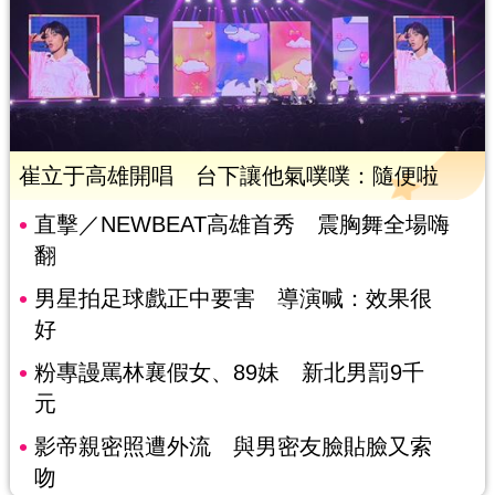
崔立于高雄開唱 台下讓他氣噗噗：隨便啦
直擊／NEWBEAT高雄首秀 震胸舞全場嗨
翻
男星拍足球戲正中要害 導演喊：效果很
好
粉專謾罵林襄假女、89妹 新北男罰9千
元
影帝親密照遭外流 與男密友臉貼臉又索
吻