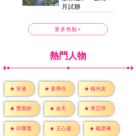
月試辦
更多焦點+
熱門人物
★
安迪
★
姜厚任
★
楊光友
★
余天
★
曹雨婷
★
李亞萍
★
邱瓈寬
★
王心凌
★
楊丞琳