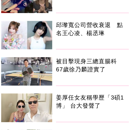
邱瓈寬公司營收衰退 點
名王心凌、楊丞琳
被目擊現身三總直腸科
67歲徐乃麟證實了
姜厚任女友稱學歷「3碩1
博」 台大發聲了