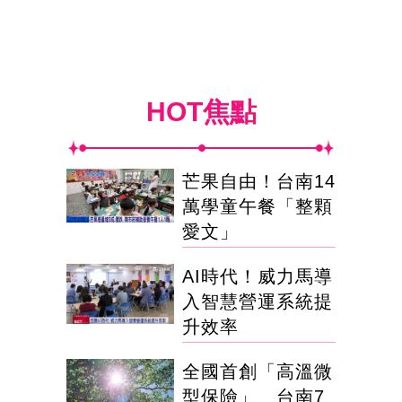
HOT焦點
芒果自由！台南14
萬學童午餐「整顆
愛文」
AI時代！威力馬導
入智慧營運系統提
升效率
全國首創「高溫微
型保險」 台南7