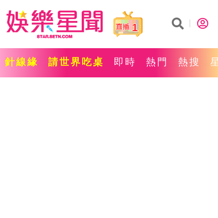
1
針線緣
請世界吃桌
即時
熱門
熱搜