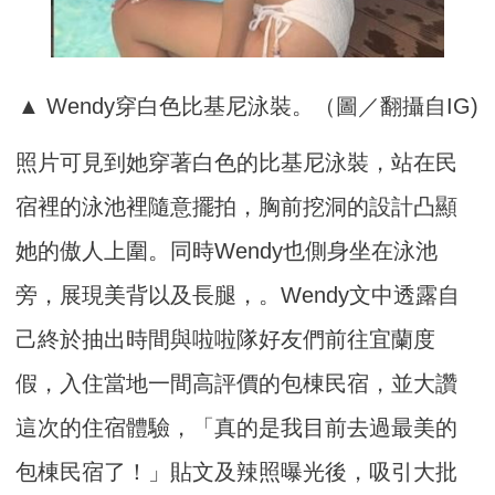
▲ Wendy穿白色比基尼泳裝。（圖／翻攝自IG)
照片可見到她穿著白色的比基尼泳裝，站在民
宿裡的泳池裡隨意擺拍，胸前挖洞的設計凸顯
她的傲人上圍。同時Wendy也側身坐在泳池
旁，展現美背以及長腿，。Wendy文中透露自
己終於抽出時間與啦啦隊好友們前往宜蘭度
假，入住當地一間高評價的包棟民宿，並大讚
這次的住宿體驗，「真的是我目前去過最美的
包棟民宿了！」貼文及辣照曝光後，吸引大批