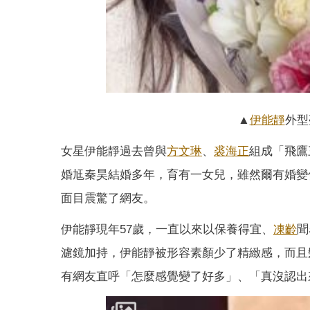
▲
伊能靜
外型
女星伊能靜過去曾與
方文琳
、
裘海正
組成「飛鷹
婚尪秦昊結婚多年，育有一女兒，雖然爾有婚變
面目震驚了網友。
伊能靜現年57歲，一直以來以保養得宜、
凍齡
聞
濾鏡加持，伊能靜被形容素顏少了精緻感，而且
有網友直呼「怎麼感覺變了好多」、「真沒認出