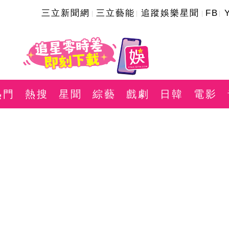
三立新聞網
三立藝能
追蹤娛樂星聞
FB
熱門
熱搜
星聞
綜藝
戲劇
日韓
電影