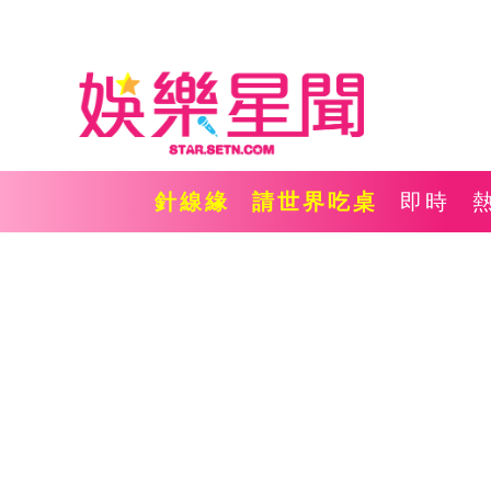
針線緣
請世界吃桌
即時