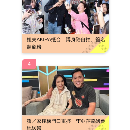
姐夫AKIRA抵台 蹲身陪自拍、簽名
超寵粉
4
獨／家樓梯門口重摔 李亞萍路邊倒
地送醫