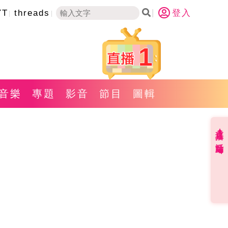
YT
threads
登入
1
音樂
專題
影音
節目
圖輯
直播✦活動