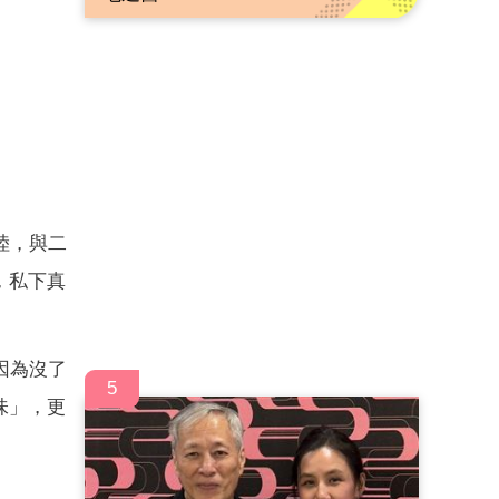
陸，與二
，私下真
因為沒了
5
味」，更