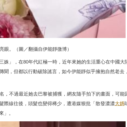
亮眼。（圖／翻攝自伊能靜微博）
三姝」，在80年代紅極一時，近年來她的生活重心在中國大
傳聞，但都以行動破除謠言，如今伊能靜似乎擁抱自然老去
名，不過最近她去巴黎被捕獲，網友隨手拍下的畫面，可能
髮際線往後，頭髮也變得稀少，遭港媒狠批「散發濃濃
大媽
來」。