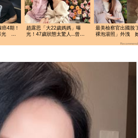
腺癌4期！
趙露思「大22歲媽媽」曝
最美檢察官出國脫
曝光 父
光！47歲狀態太驚人...曾交
裸泡湯照」外洩 
三任影帝男友
我一大突破
Recommend