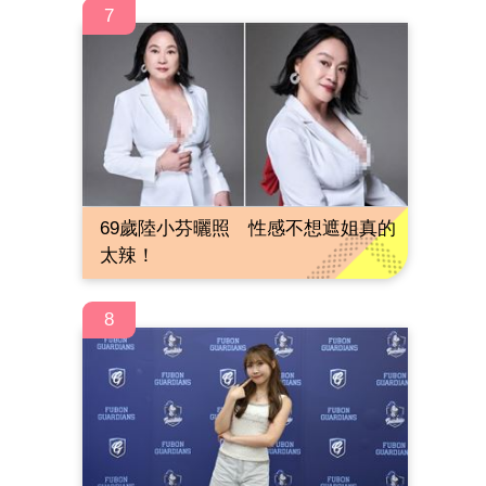
7
69歲陸小芬曬照 性感不想遮姐真的
太辣！
8