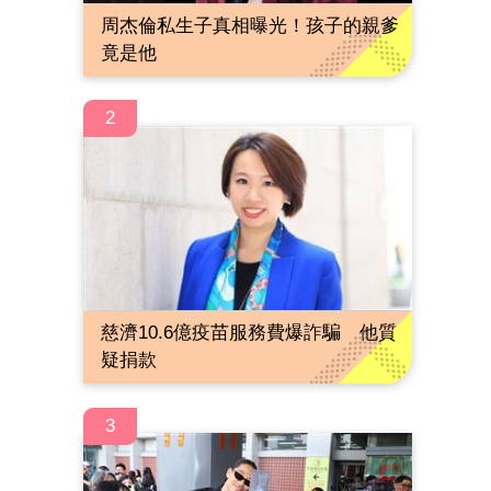
周杰倫私生子真相曝光！孩子的親爹
竟是他
2
慈濟10.6億疫苗服務費爆詐騙 他質
疑捐款
3