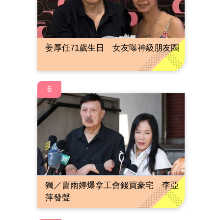
姜厚任71歲生日 女友曝神級朋友圈
6
獨／曹雨婷爆拿工會錢買豪宅 李亞
萍發聲