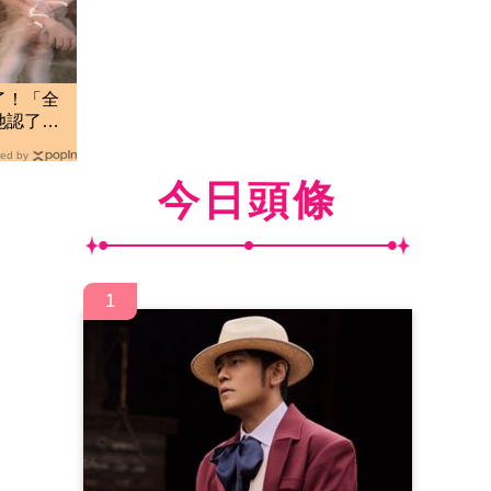
了！「全
她認了：
ed by
今日頭條
1