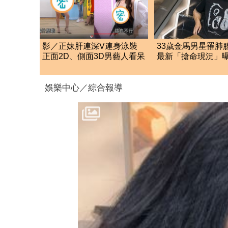
影／正妹肝連深V連身泳裝
33歲金馬男星罹肺
正面2D、側面3D男藝人看呆
最新「搶命現況」
淚崩：為何不是我
娛樂中心／綜合報導