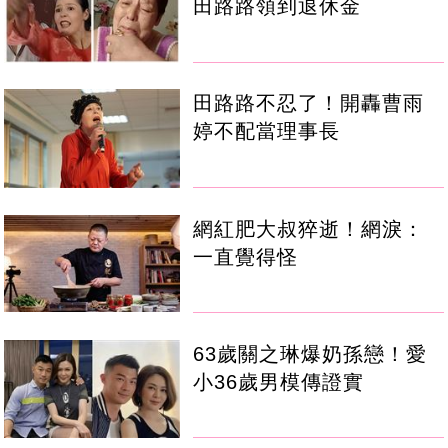
田路路領到退休金
田路路不忍了！開轟曹雨
婷不配當理事長
網紅肥大叔猝逝！網淚：
一直覺得怪
63歲關之琳爆奶孫戀！愛
小36歲男模傳證實