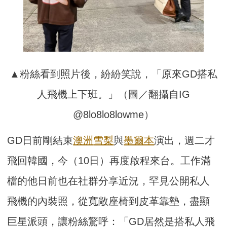
▲粉絲看到照片後，紛紛笑說，「原來GD搭私
人飛機上下班。」（圖／翻攝自IG
@8lo8lo8lowme）
GD日前剛結束
澳洲
雪梨
與
墨爾本
演出，週二才
飛回韓國，今（10日）再度啟程來台。工作滿
檔的他日前也在社群分享近況，罕見公開私人
飛機的內裝照，從寬敞座椅到皮革靠墊，盡顯
巨星派頭，讓粉絲驚呼：「GD居然是搭私人飛