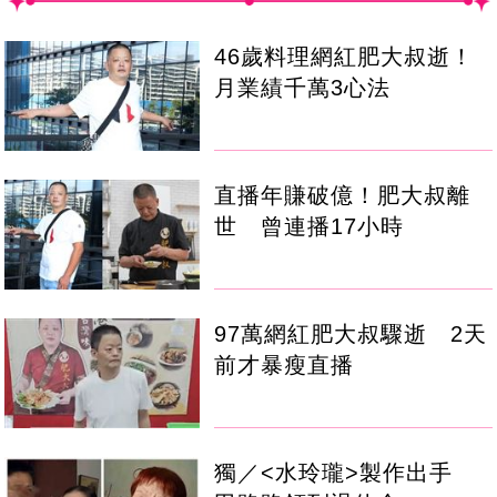
46歲料理網紅肥大叔逝！
月業績千萬3心法
直播年賺破億！肥大叔離
世 曾連播17小時
97萬網紅肥大叔驟逝 2天
前才暴瘦直播
獨／<水玲瓏>製作出手