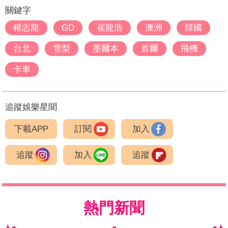
關鍵字
權志龍
GD
崔龍浩
澳洲
韓國
台北
雪梨
墨爾本
首爾
飛機
卡車
追蹤娛樂星聞
下載APP
訂閱
加入
追蹤
加入
追蹤
熱門新聞