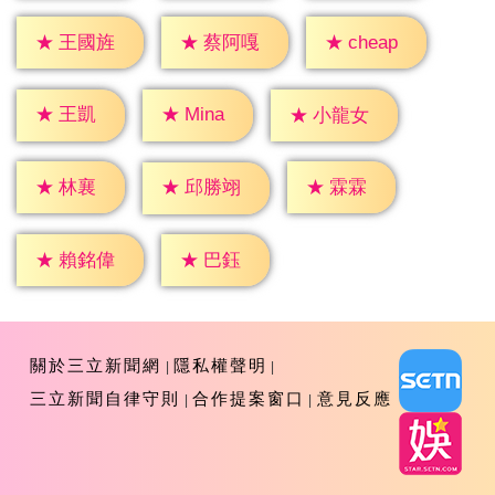
★
cheap
★
王國旌
★
蔡阿嘎
★
王凱
★
Mina
★
小龍女
★
林襄
★
霖霖
★
邱勝翊
★
巴鈺
★
賴銘偉
關於三立新聞網
隱私權聲明
三立新聞自律守則
合作提案窗口
意見反應