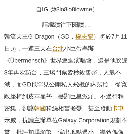
自IG @8lo8lo8lowme）
請繼續往下閱讀….
韓流天王G-Dragon（GD，
權志龍
）將於7月11
日起，一連三天在
台北
小巨蛋舉辦
《Übermensch》世界巡迴演唱會，這是他睽違
8年再次訪台，三場門票皆秒殺售罄，人氣不
減，而GD也罕見公開私人飛機的內裝照，從寬
敞座椅到皮革靠墊，盡顯巨星派頭。不過行程
密集，卻讓
韓國
粉絲相當擔憂，甚至發動
卡車
示威，抗議主辦單位Galaxy Corporation規劃不
當，批評加場頻繁、演出地點過小，導致偶像