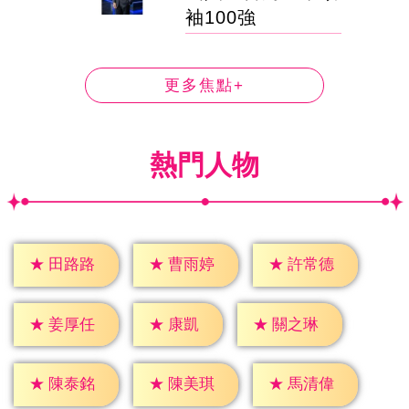
袖100強
更多焦點+
熱門人物
★
田路路
★
曹雨婷
★
許常德
★
康凱
★
姜厚任
★
關之琳
★
陳泰銘
★
陳美琪
★
馬清偉