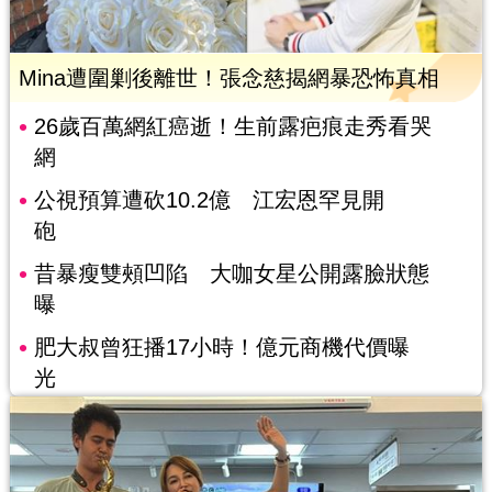
Mina遭圍剿後離世！張念慈揭網暴恐怖真相
26歲百萬網紅癌逝！生前露疤痕走秀看哭
網
公視預算遭砍10.2億 江宏恩罕見開
砲
昔暴瘦雙頰凹陷 大咖女星公開露臉狀態
曝
肥大叔曾狂播17小時！億元商機代價曝
光