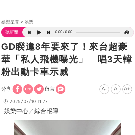
娛樂星聞
娛樂
0:00
0:00
聽新聞
GD睽違8年要來了！來台超豪
華「私人飛機曝光」 唱3天韓
粉出動卡車示威
A-
A
A+
分享
留言
2025/07/10 11:27
娛樂中心／綜合報導