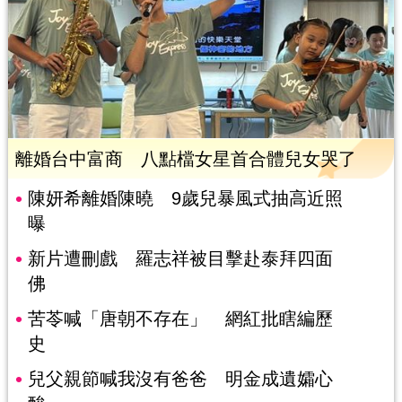
離婚台中富商 八點檔女星首合體兒女哭了
陳妍希離婚陳曉 9歲兒暴風式抽高近照
曝
新片遭刪戲 羅志祥被目擊赴泰拜四面
佛
苦苓喊「唐朝不存在」 網紅批瞎編歷
史
兒父親節喊我沒有爸爸 明金成遺孀心