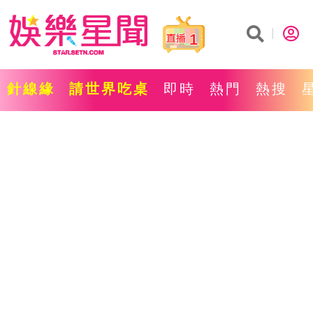
1
針線緣
請世界吃桌
即時
熱門
熱搜