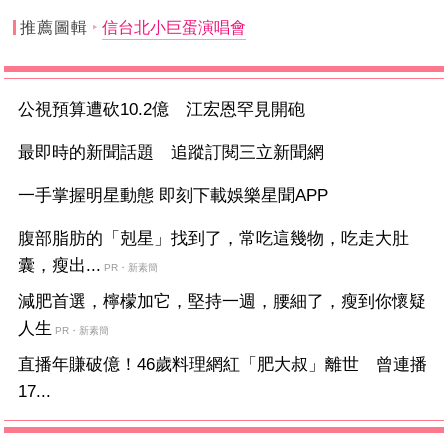
推薦圖輯
信台北小巨蛋演唱會
公視預算遭砍10.2億 江宏恩罕見開砲
最即時的新聞話題 追蹤訂閱三立新聞網
一手掌握明星動態 即刻下載娛樂星聞APP
腹部脂肪的「剋星」找到了，常吃這幾物，吃走大肚
囊，瘦出...
PR・新素簡
減肥首選，檸檬加它，堅持一週，腰細了，瘦到你懷疑
人生
PR・新素簡
直播年賺破億！46歲料理網紅「肥大叔」離世 曾連播
17...