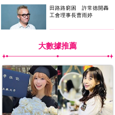
田路路窮困 許常德開轟
工會理事長曹雨婷
大數據推薦