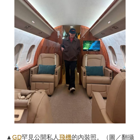
▲
GD
罕見公開私人
飛機
的內裝照。（圖／翻攝