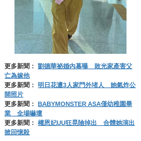
更多新聞：
劉德華祕婚內幕曝 敗光家產害父
亡為嫁他
更多新聞：
明日花遭3人家門外堵人 她氣炸公
開照片
更多新聞：
BABYMONSTER ASA僅幼稚園畢
業 全場嚇壞
更多新聞：
權恩妃UU狂晃險掉出 合體她演出
掀回憶殺