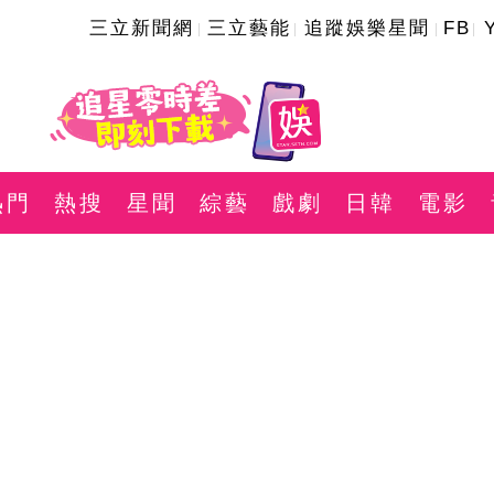
三立新聞網
三立藝能
追蹤娛樂星聞
FB
熱門
熱搜
星聞
綜藝
戲劇
日韓
電影