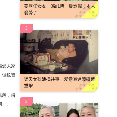
姜厚任女友「3碩1博」爆造假！本人
發聲了
2
備受大家
，但也被
樂天女孩淚揭往事 愛意表達障礙遭
重擊
階段，瞬
3
啊」、