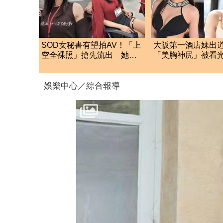
SOD女秘書有望拍AV！「上
大阪第一酒店妹出道
空全裸照」搶先流出 她認
「美胸神尻」被看
了：上班7個月沒男友
人讚：片商新王牌
娛樂中心／綜合報導