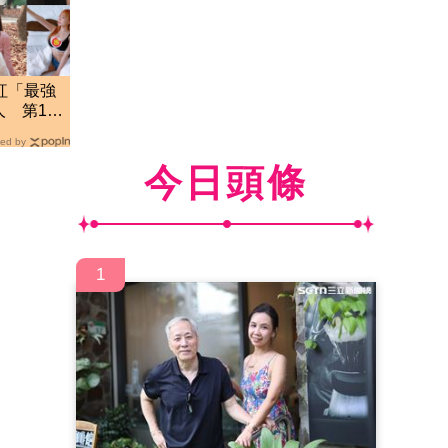
紅「最強
 第13
流
ed by
今日頭條
1