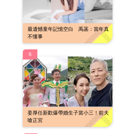
最遺憾童年記憶空白 禹菡：當年真
不懂事
6
姜厚任新歡爆帶婚生子當小三！前夫
嗆正宮