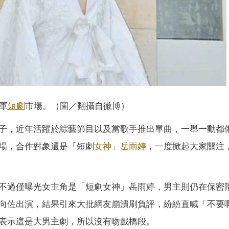
軍
短劇
市場。（圖／翻攝自微博）
子，近年活躍於綜藝節目以及當歌手推出單曲，一舉一動都
場，合作對象還是「短劇
女神
」
岳雨婷
，一度掀起大家關注
不過僅曝光女主角是「短劇女神」岳雨婷，男主則仍在保密
向佐出演，結果引來大批網友崩潰刷負評，紛紛直喊「不要
表示這是大男主劇，所以沒有吻戲橋段。