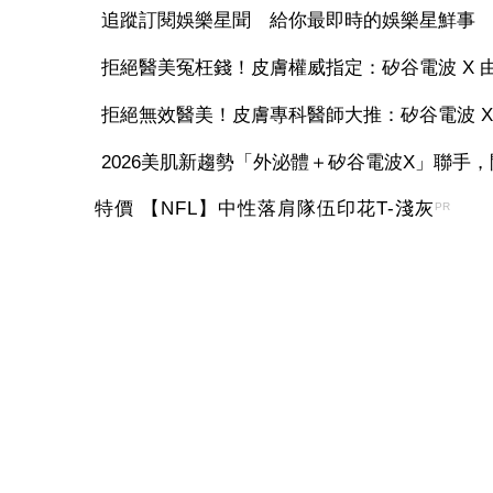
追蹤訂閱娛樂星聞 給你最即時的娛樂星鮮事
拒絕醫美冤枉錢！皮膚權威指定：矽谷電波 X 由內
拒絕無效醫美！皮膚專科醫師大推：矽谷電波 X 讓
2026美肌新趨勢「外泌體＋矽谷電波X」聯手，開
特價 【NFL】中性落肩隊伍印花T-淺灰
PR