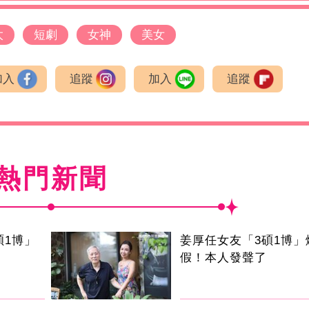
太
短劇
女神
美女
加入
追蹤
加入
追蹤
熱門新聞
碩1博」
姜厚任女友「3碩1博」
假！本人發聲了