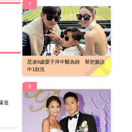
7
昆凌8歲愛子拜中醫為師 幫把脈說
中1狀況
8
爆造