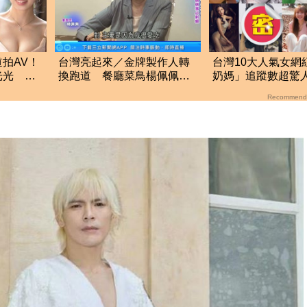
拍AV！
台灣亮起來／金牌製作人轉
台灣10大人氣女網
光光 達
換跑道 餐廳菜鳥楊佩佩事
奶媽」追蹤數超驚人
必躬親
名網推爆：唯一清
Recommend