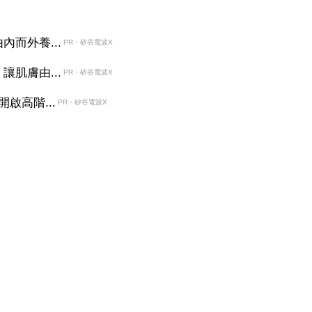
而外養...
PR・矽谷電波X
肌膚由...
PR・矽谷電波X
啟高階...
PR・矽谷電波X