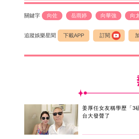
關鍵字
向佐
岳雨婷
向華強
向
追蹤娛樂星聞
下載APP
訂閱
姜厚任女友稱學歷「3
台大發聲了