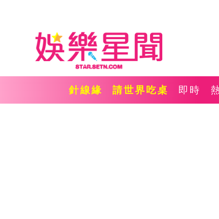
針線緣
請世界吃桌
即時