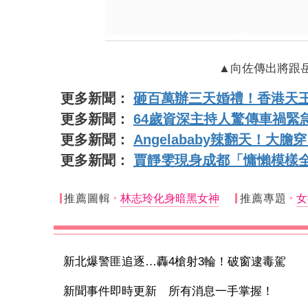
▲向佐傳出將跟
更多新聞：
砸百萬辦三天婚禮！香港天
更多新聞：
64歲資深主持人驚傳車禍緊
更多新聞：
Angelababy辣翻天！
更多新聞：
賈靜雯現身成都「慵懶模樣
推薦圖輯
林志玲化身暗黑女神
推薦專題
女
新北爆警匪追逐…轟4槍射3輪！破窗逮毒駕
新聞事件即時更新 所有消息一手掌握！