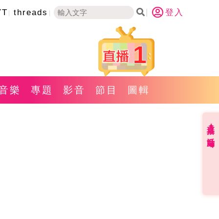
YT
threads
登入
1
音樂
專題
影音
節目
圖輯
直播✦活動