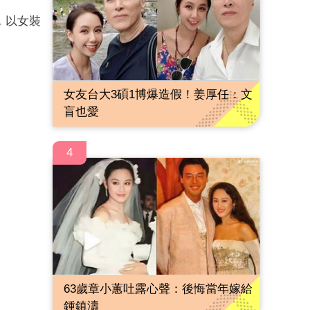
，以女裝
女友台大3碩1博爆造假！姜厚任：文
盲也愛
4
63歲章小蕙吐露心聲：後悔當年嫁給
鍾鎮濤