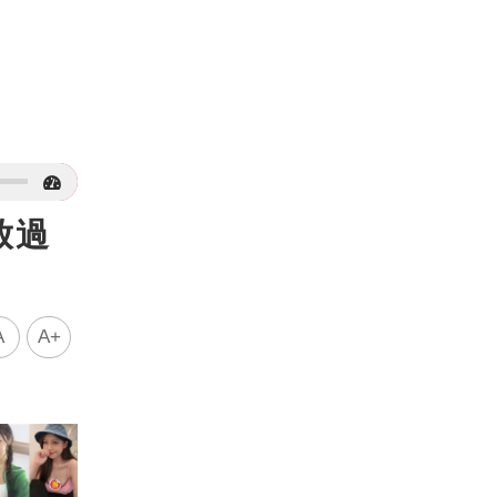
放過
A
A+