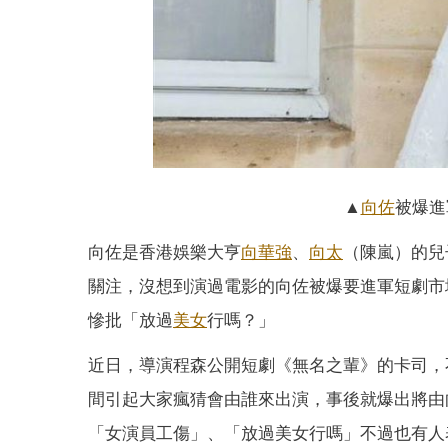
▲
向佐
被爆進
向佐是香港娛樂大亨
向華強
、
向太
（陳嵐）的兒
關注，沒想到演過電影的向佐被爆要進軍短劇市
慘批「放過
美女
行嗎？」
近日，導演程森公開短劇《無名之輩》的卡司，
間引起大家瘋猜會由誰來出演，事後就爆出將由
「女演員工傷」、「放過美女行嗎」不過也有人