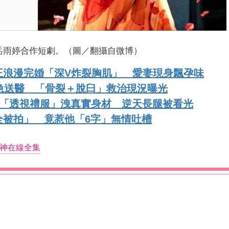
岳雨婷合作短劇。（圖／翻攝自微博）
王浪漫完婚「深V炸裂胸肌」 愛妻現身飄孕味
急送醫 「骨裂＋脫臼」救治現況曝光
大膽穿「透視禮服」洩真實身材 逆天長腿被看光
全被拍」 竟惹他「6字」無情吐槽
神在線全集