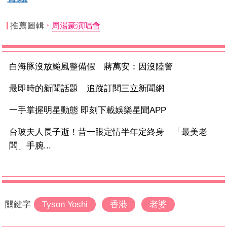
推薦圖輯
周湯豪演唱會
白海豚沒放颱風整備假 蔣萬安：因沒陸警
最即時的新聞話題 追蹤訂閱三立新聞網
一手掌握明星動態 即刻下載娛樂星聞APP
台玻夫人長子逝！昔一眼定情半年定終身 「最美老
闆」手腕...
關鍵字
Tyson Yoshi
香港
老婆