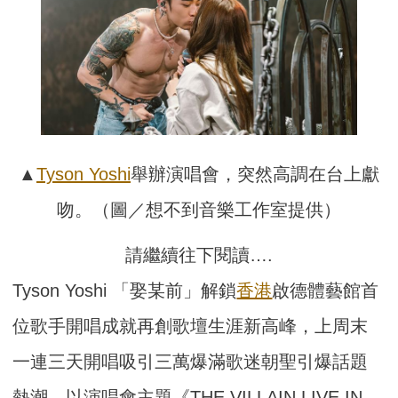
▲
Tyson Yoshi
舉辦演唱會，突然高調在台上獻
吻。（圖／想不到音樂工作室提供）
請繼續往下閱讀….
Tyson Yoshi 「娶某前」解鎖
香港
啟德體藝館首
位歌手開唱成就再創歌壇生涯新高峰，上周末
一連三天開唱吸引三萬爆滿歌迷朝聖引爆話題
熱潮，以演唱會主題《THE VILLAIN LIVE IN