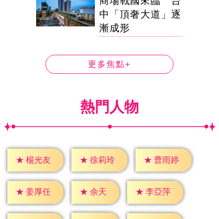
商場戰國來臨 台
中「頂奢大道」逐
漸成形
更多焦點+
熱門人物
★
楊光友
★
徐莉玲
★
曹雨婷
★
余天
★
姜厚任
★
李亞萍