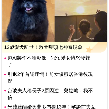
12歲愛犬離世！敖犬曝頭七神奇現象
遭AI製作不雅影像 冠佑愛女憤怒發聲
了
引退2年首認迷惘！前女優移居香港後現
況
台玻夫人稱長子2原因逝 兒媳嗆：我不
信
米蘭達離婚奧蘭多布魯13年！罕談前夫互