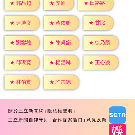
★
安迪
★
郭品超
★
田路路
★
甘比
★
連勝文
★
蔡依珊
★
劉鑾雄
★
陳凱韻
★
徐乃麟
★
邱瓈寬
★
楊丞琳
★
王心凌
★
林伯實
★
許常德
關於三立新聞網
隱私權聲明
三立新聞自律守則
合作提案窗口
意見反應