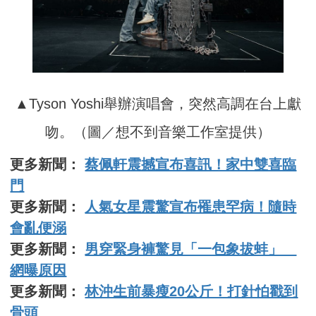
▲Tyson Yoshi舉辦演唱會，突然高調在台上獻
吻。（圖／想不到音樂工作室提供）
更多新聞：
蔡佩軒震撼宣布喜訊！家中雙喜臨
門
更多新聞：
人氣女星震驚宣布罹患罕病！隨時
會亂便溺
更多新聞：
男穿緊身褲驚見「一包象拔蚌」
網曝原因
更多新聞：
林沖生前暴瘦20公斤！打針怕戳到
骨頭