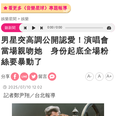
看更多《音樂星球》專題報導
娛樂星聞
娛樂
0:00
0:00
聽新聞
男星突高調公開認愛！演唱會
當場親吻她 身份起底全場粉
絲要暴動了
A-
A
A+
分享
留言
2025/07/10 12:02
記者鄭尹翔／台北報導