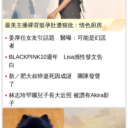
最美主播裸背挺孕肚遭狠批：情色廚房
姜厚任女友引話題 醫曝：可能是幻謊
者
BLACKPINK10週年 Lisa感性發文告
白
新／肥大叔猝逝死因成謎 團隊發聲
了
林志玲罕曬兒子長大近照 被讚有Akira影
子