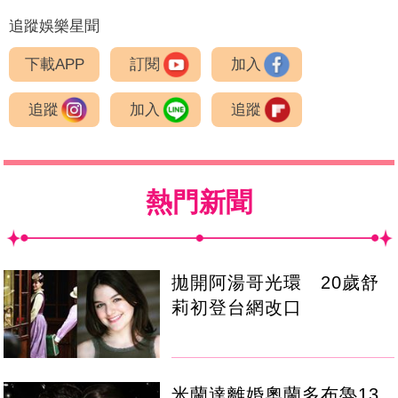
追蹤娛樂星聞
下載APP
訂閱
加入
追蹤
加入
追蹤
熱門新聞
拋開阿湯哥光環 20歲舒
莉初登台網改口
米蘭達離婚奧蘭多布魯13