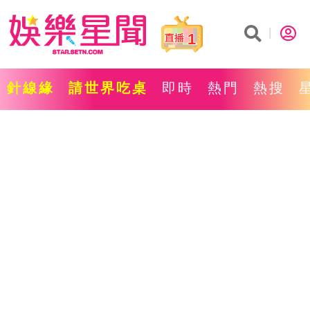
1
針線緣
請世界吃桌
即時
熱門
熱搜