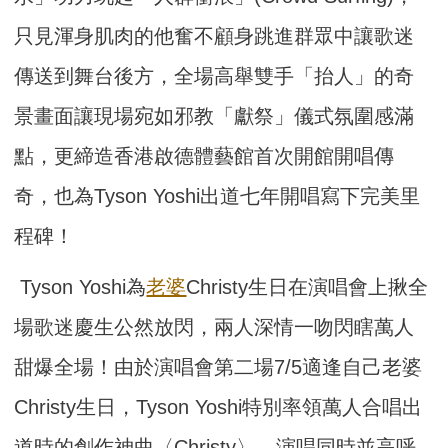
只見渾身肌肉的他奮不顧身跳進群眾中讓歌迷
傳送到舞台後方，全場高舉雙手「抬人」的奇
景畫面讓現場宛如邪教「獻祭」儀式氛圍感滿
點，更締造香港啟德體藝館首次開館開唱傳
奇，也為Tyson Yoshi出道七年開唱寫下完美里
程碑！
Tyson Yoshi為
老婆
Christy生日在演唱會上揪全
場歌迷慶生公然放閃，兩人深情一吻閃瞎萬人
甜爆全場！由於演唱會第二場7/5適逢自己老婆
Christy生日，Tyson Yoshi特別率領萬人合唱出
道時的創作神曲〈Christy〉，演唱同時並高呼