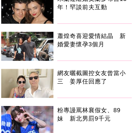
年！罕談前夫互動
蕭煌奇喜迎愛情結晶 新
婚愛妻懷孕3個月
網友曬截圖控女友曾當小
三 姜厚任回應了
粉專謾罵林襄假女、89
妹 新北男罰9千元