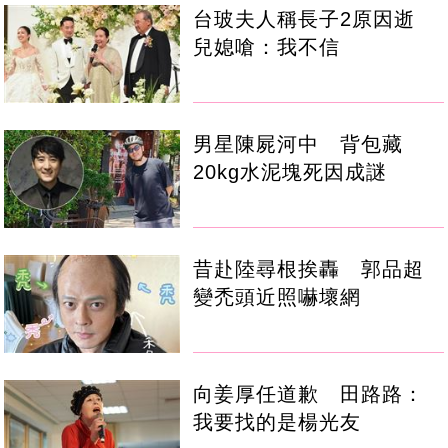
台玻夫人稱長子2原因逝
兒媳嗆：我不信
男星陳屍河中 背包藏
20kg水泥塊死因成謎
昔赴陸尋根挨轟 郭品超
變禿頭近照嚇壞網
向姜厚任道歉 田路路：
我要找的是楊光友