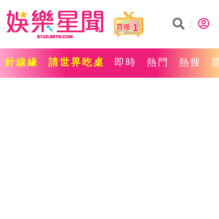
1
針線緣
請世界吃桌
即時
熱門
熱搜