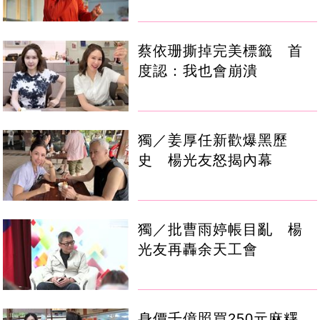
蔡依珊撕掉完美標籤 首
度認：我也會崩潰
獨／姜厚任新歡爆黑歷
史 楊光友怒揭內幕
獨／批曹雨婷帳目亂 楊
光友再轟余天工會
身價千億照買250元麻糬