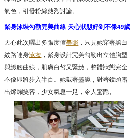
氣色，引發粉絲熱烈討論。
緊身泳裝勾勒完美曲線 天心狀態好到不像49歲
天心此次曬出多張度假
美照
，只見她穿著黑白
紋路連身
泳衣
，緊身設計完美勾勒出立體胸型
與纖腰曲線，肌膚白皙又緊緻，整體狀態完全
不像即將步入半百。她戴著墨鏡，對著鏡頭露
出燦爛笑容，少女氣息十足，令人驚艷。