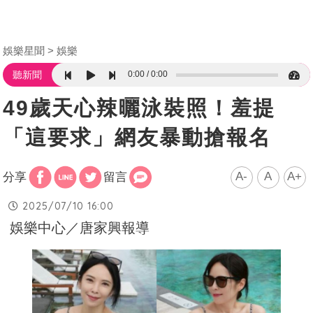
娛樂星聞
娛樂
0:00
0:00
聽新聞
49歲天心辣曬泳裝照！羞提
「這要求」網友暴動搶報名
A-
A
A+
分享
留言
2025/07/10 16:00
娛樂中心／唐家興報導