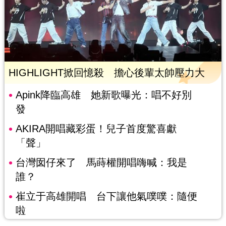
HIGHLIGHT掀回憶殺 擔心後輩太帥壓力大
Apink降臨高雄 她新歌曝光：唱不好別
發
AKIRA開唱藏彩蛋！兒子首度驚喜獻
「聲」
台灣囡仔來了 馬蒔權開唱嗨喊：我是
誰？
崔立于高雄開唱 台下讓他氣噗噗：隨便
啦