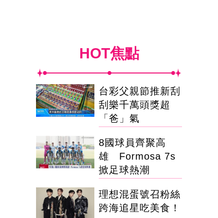
HOT焦點
台彩父親節推新刮
刮樂千萬頭獎超
「爸」氣
8國球員齊聚高
雄 Formosa 7s
掀足球熱潮
理想混蛋號召粉絲
跨海追星吃美食！