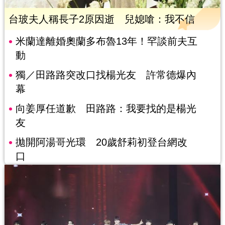
台玻夫人稱長子2原因逝 兒媳嗆：我不信
米蘭達離婚奧蘭多布魯13年！罕談前夫互
動
獨／田路路突改口找楊光友 許常德爆內
幕
向姜厚任道歉 田路路：我要找的是楊光
友
拋開阿湯哥光環 20歲舒莉初登台網改
口