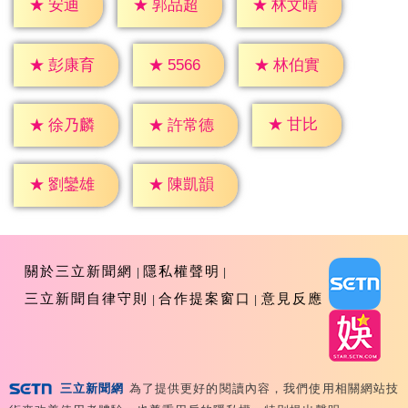
★
安迪
★
郭品超
★
林文晴
★
5566
★
彭康育
★
林伯實
★
甘比
★
徐乃麟
★
許常德
★
劉鑾雄
★
陳凱韻
關於三立新聞網
隱私權聲明
三立新聞自律守則
合作提案窗口
意見反應
三立新聞網
為了提供更好的閱讀內容，我們使用相關網站技
Copyright ©2026 Sanlih E-Television All Rights