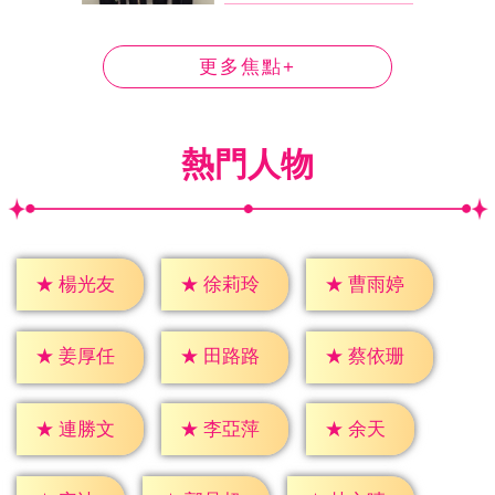
更多焦點+
熱門人物
★
楊光友
★
徐莉玲
★
曹雨婷
★
姜厚任
★
田路路
★
蔡依珊
★
余天
★
連勝文
★
李亞萍