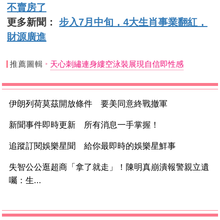
不賣房了
更多新聞：
步入7月中旬，4大生肖事業翻紅，
財源廣進
推薦圖輯
天心刺繡連身縷空泳裝展現自信即性感
伊朗列荷莫茲開放條件 要美同意終戰撤軍
新聞事件即時更新 所有消息一手掌握！
追蹤訂閱娛樂星聞 給你最即時的娛樂星鮮事
失智公公逛超商「拿了就走」！陳明真崩潰報警親立遺
囑：生...