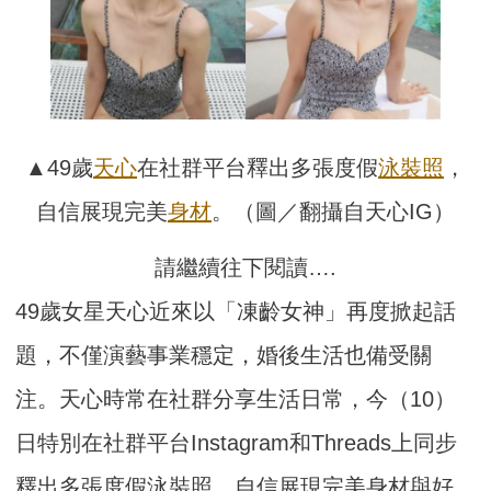
▲49歲
天心
在社群平台釋出多張度假
泳裝照
，
自信展現完美
身材
。（圖／翻攝自天心IG）
請繼續往下閱讀….
49歲女星天心近來以「凍齡女神」再度掀起話
題，不僅演藝事業穩定，婚後生活也備受關
注。天心時常在社群分享生活日常，今（10）
日特別在社群平台Instagram和Threads上同步
釋出多張度假泳裝照，自信展現完美身材與好