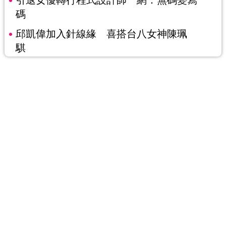
碼
邱凱偉加入針線緣 喜搭台八女神陳珮
騏