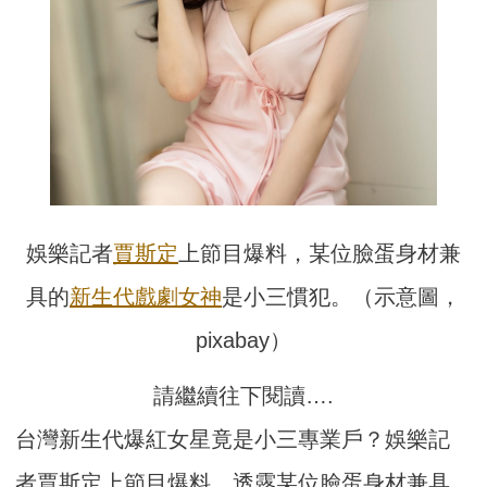
娛樂記者
賈斯定
上節目爆料，某位臉蛋身材兼
具的
新生代
戲劇
女神
是小三慣犯。（示意圖，
pixabay）
請繼續往下閱讀….
台灣新生代爆紅女星竟是小三專業戶？娛樂記
者賈斯定上節目爆料，透露某位臉蛋身材兼具