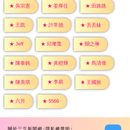
★
吳宗憲
★
姜厚任
★
田路路
★
王凱
★
許常德
★
丟丟妹
★
Jeff
★
邱瓈寬
★
關之琳
★
陳泰銘
★
黃鐙輝
★
馬清偉
★
李易
★
陳美琪
★
王國旌
★
六月
★
5566
關於三立新聞網
隱私權聲明