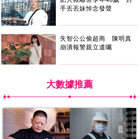
手丟丟妹悼念發聲
失智公公偷超商 陳明真
崩潰報警親立遺囑
大數據推薦