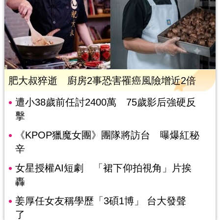
肥大叔猝逝 廚房2事恐害罹癌風險增近2倍
遭小38歲前任討2400萬 75歲影后強硬反
擊
《KPOP獵魔女團》團隊將訪台 曝爆紅秘
辛
女星授權AI短劇 「裙下仰拍視角」片挨
轟
姜厚任女友稱學歷「3碩1博」 台大發聲
了