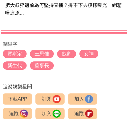
肥大叔猝逝前為何堅持直播？撐不下去模樣曝光 網悲
曝這原...
關鍵字
賈斯定
王思佳
戲劇
女神
新生代
董事長
追蹤娛樂星聞
下載APP
訂閱
加入
追蹤
加入
追蹤