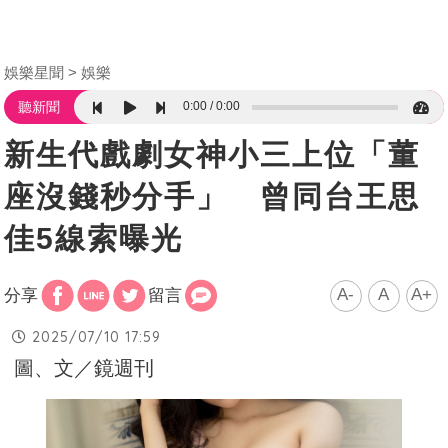
娛樂星聞
娛樂
0:00
0:00
聽新聞
新生代戲劇女神小三上位「董
座沒錢秒分手」 曾同台王思
佳5線索曝光
A-
A
A+
分享
留言
2025/07/10 17:59
圖、文／鏡週刊