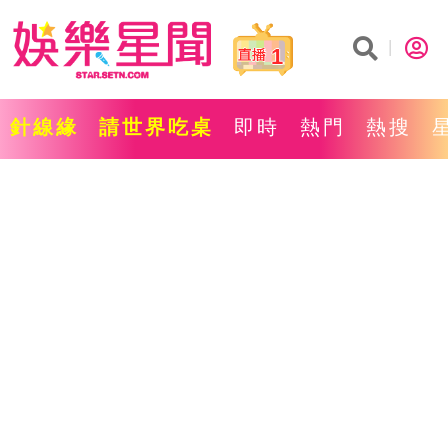
1
針線緣
請世界吃桌
即時
熱門
熱搜