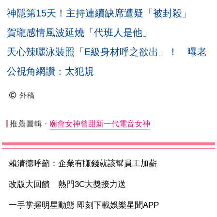
神隱第15天！主持連續缺席遭疑「被封殺」
賀瓏感情風波延燒「代班人是他」
天心辣曬泳裝照「E級身材呼之欲出」！ 曝老
公視角網讚：太犯規
外稿
推薦圖輯
廟會女神曾甜新一代電音女神
賴清德呼籲：企業有賺錢就該幫員工加薪
改版大回饋 熱門3C大獎接力送
一手掌握明星動態 即刻下載娛樂星聞APP