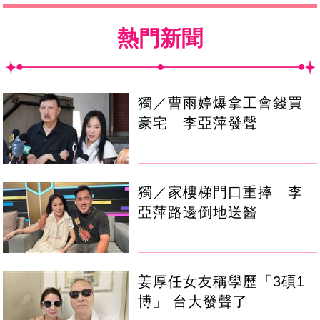
熱門新聞
獨／曹雨婷爆拿工會錢買
豪宅 李亞萍發聲
獨／家樓梯門口重摔 李
亞萍路邊倒地送醫
姜厚任女友稱學歷「3碩1
博」 台大發聲了