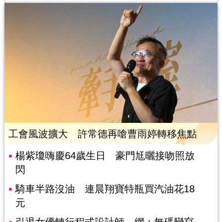
工會風波擴大 許常德再嗆曹雨婷轉移焦點
楊紫瓊嗨慶64歲生日 豪門尪曬接吻照放
閃
騎車半路沒油 連晨翔寶特瓶買汽油花18
元
引退女優轉行程式設計師 網：無碼變寫