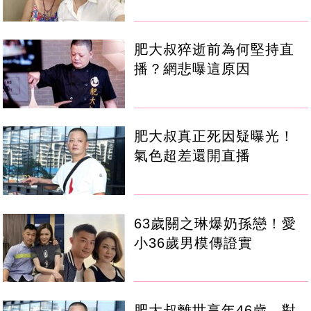
肥大叔猝逝前為何堅持直
播？網悲曝這原因
肥大叔真正死因疑曝光！
氣色超差還開直播
63歲關之琳爆奶孫戀！愛
小36歲男模傳證實
肥大叔離世享年46歲 對