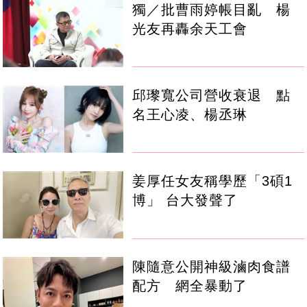
獨／批曹雨婷帳目亂 楊
光友再轟余天工會
邱瓈寬公司營收衰退 點
名王心凌、楊丞琳
姜厚任女友稱學歷「3碩1
博」 台大發聲了
陳隨意公開神級滷肉食譜
配方 網全暴動了