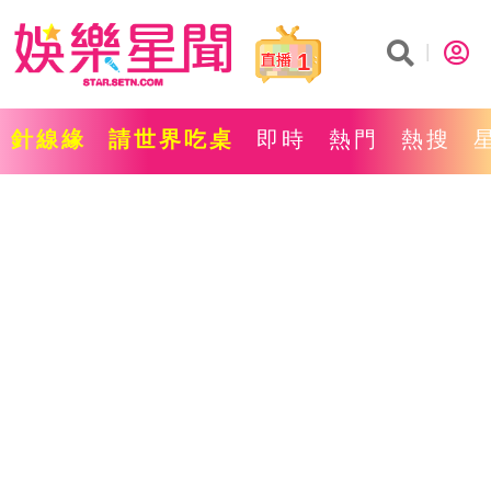
1
針線緣
請世界吃桌
即時
熱門
熱搜