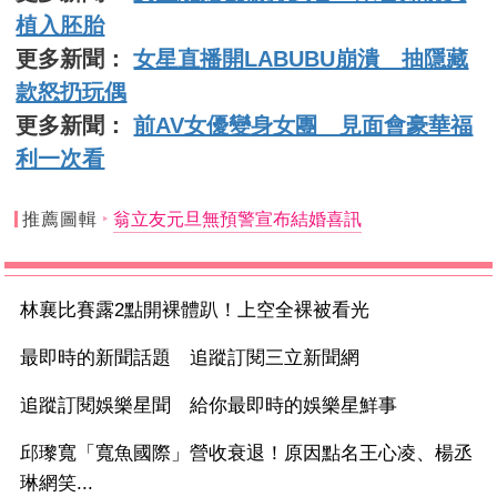
植入胚胎
更多新聞：
女星直播開LABUBU崩潰 抽隱藏
款怒扔玩偶
更多新聞：
前AV女優變身女團 見面會豪華福
利一次看
推薦圖輯
翁立友元旦無預警宣布結婚喜訊
林襄比賽露2點開裸體趴！上空全裸被看光
最即時的新聞話題 追蹤訂閱三立新聞網
追蹤訂閱娛樂星聞 給你最即時的娛樂星鮮事
邱瓈寬「寬魚國際」營收衰退！原因點名王心凌、楊丞
琳網笑...