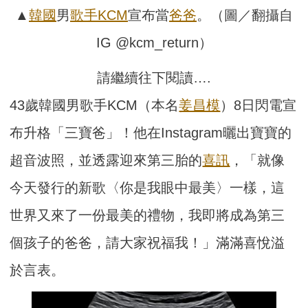
▲
韓國
男
歌手
KCM
宣布當
爸爸
。（圖／翻攝自
IG @kcm_return）
請繼續往下閱讀….
43歲韓國男歌手KCM（本名
姜昌模
）8日閃電宣
布升格「三寶爸」！他在Instagram曬出寶寶的
超音波照，並透露迎來第三胎的
喜訊
，「就像
今天發行的新歌〈你是我眼中最美〉一樣，這
世界又來了一份最美的禮物，我即將成為第三
個孩子的爸爸，請大家祝福我！」滿滿喜悅溢
於言表。