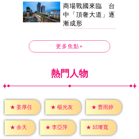
商場戰國來臨 台
中「頂奢大道」逐
漸成形
更多焦點+
熱門人物
★
姜厚任
★
楊光友
★
曹雨婷
★
余天
★
李亞萍
★
邱瓈寬