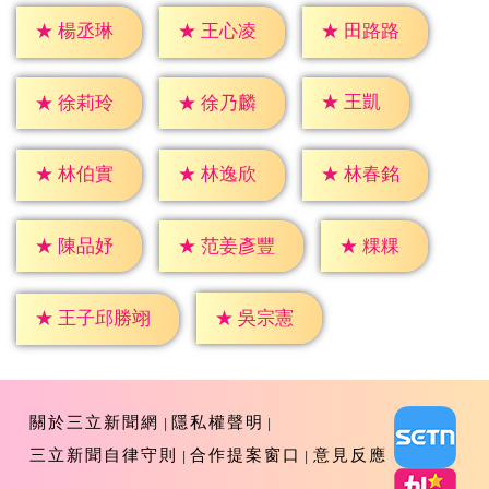
★
楊丞琳
★
王心凌
★
田路路
★
王凱
★
徐莉玲
★
徐乃麟
★
林伯實
★
林逸欣
★
林春銘
★
粿粿
★
陳品妤
★
范姜彥豐
★
吳宗憲
★
王子邱勝翊
關於三立新聞網
隱私權聲明
三立新聞自律守則
合作提案窗口
意見反應