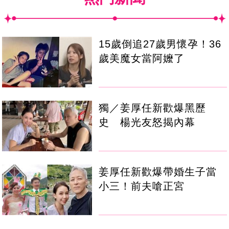
15歲倒追27歲男懷孕！36
歲美魔女當阿嬤了
獨／姜厚任新歡爆黑歷
史 楊光友怒揭內幕
姜厚任新歡爆帶婚生子當
小三！前夫嗆正宮