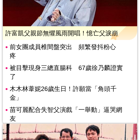
許富凱父親節無懼風雨開唱！憶亡父淚崩
前女團成員椎間盤突出 頻繁發抖粉心
疼
被目擊現身三總直腸科 67歲徐乃麟證實
了
木木林葦妮26歲生日！許願當「角頭千
金」
苗可麗配合失智父演戲「一舉動」逼哭網
友