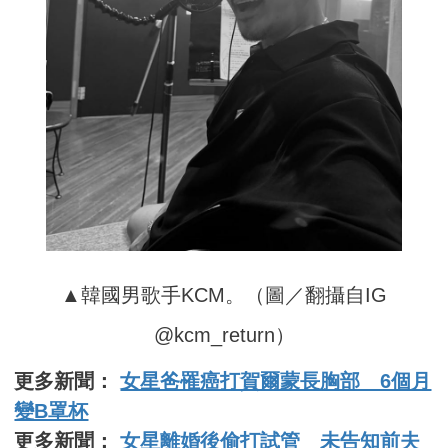
▲韓國男歌手KCM。（圖／翻攝自IG
@kcm_return）
更多新聞：
女星爸罹癌打賀爾蒙長胸部 6個月
變B罩杯
更多新聞：
女星離婚後偷打試管 未告知前夫