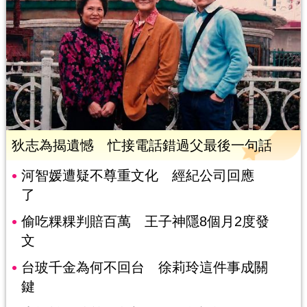
狄志為揭遺憾 忙接電話錯過父最後一句話
河智媛遭疑不尊重文化 經紀公司回應
了
偷吃粿粿判賠百萬 王子神隱8個月2度發
文
台玻千金為何不回台 徐莉玲這件事成關
鍵