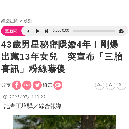
娛樂星聞
娛樂
0:00
0:00
聽新聞
43歲男星秘密隱婚4年！剛爆
出藏13年女兒 突宣布「三胎
喜訊」粉絲嚇傻
A-
A
A+
分享
留言
2025/07/11 10:22
記者王培驊／綜合報導