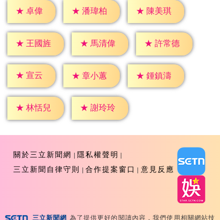
★
卓偉
★
潘瑋柏
★
陳美琪
★
王國旌
★
馬清偉
★
許常德
★
宣云
★
章小蕙
★
鍾鎮濤
★
林恬兒
★
謝玲玲
關於三立新聞網
隱私權聲明
三立新聞自律守則
合作提案窗口
意見反應
三立新聞網
為了提供更好的閱讀內容，我們使用相關網站技