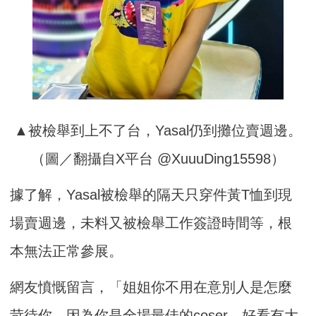
▲被檢舉到上不了台，Yasal仍到攤位賣週邊。
（圖／翻攝自X平台 @XuuuDing15598）
據了解，Yasal被檢舉的隔天只穿件黃T恤到現
場賣週邊，未料又被檢舉工作簽證時間等，根
本無法正常參展。
網友憤慨留言，「姐姐你不用在意別人是怎麼
苛待你，因為你是全場最佳的coser，好看有大