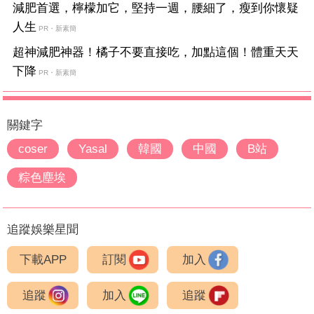
減肥首選，檸檬加它，堅持一週，腰細了，瘦到你懷疑
人生
PR・新素簡
超神減肥神器！橘子不要直接吃，加點這個！體重天天
下降
PR・新素簡
關鍵字
coser
Yasal
韓國
中國
B站
粽色塵埃
追蹤娛樂星聞
下載APP
訂閱
加入
追蹤
加入
追蹤