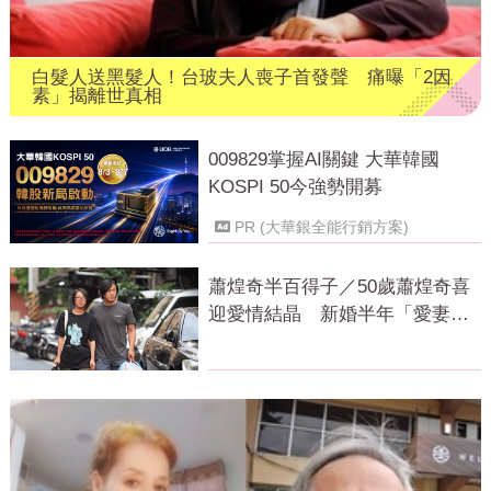
白髮人送黑髮人！台玻夫人喪子首發聲 痛曝「2因
素」揭離世真相
009829掌握AI關鍵 大華韓國
KOSPI 50今強勢開募
PR (大華銀全能行銷方案)
蕭煌奇半百得子／50歲蕭煌奇喜
迎愛情結晶 新婚半年「愛妻懷
孕3個月」