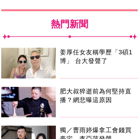
熱門新聞
姜厚任女友稱學歷「3碩1
博」 台大發聲了
肥大叔猝逝前為何堅持直
播？網悲曝這原因
獨／曹雨婷爆拿工會錢買
豪宅 李亞萍發聲