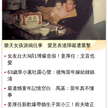
樂天女孩淚揭往事 愛意表達障礙遭重擊
女友台大3碩1博爆造假！姜厚任：文盲也
愛
63歲章小蕙吐露心聲：後悔當年嫁給鍾鎮
濤
最遺憾童年記憶空白 禹菡：當年真不懂
事
姜厚任新歡爆帶婚生子當小三！前夫嗆正