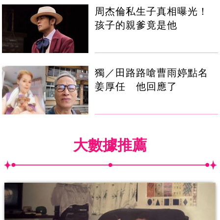
周杰倫私生子真相曝光！
孩子的親爹竟是他
獨／田路路嗆曹雨婷點名
姜厚任 他回應了
大數據推薦