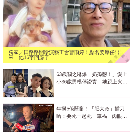
獨家／田路路開嗆演藝工會曹雨婷！點名姜厚任出
來 他16字回應了
63歲關之琳爆「奶孫戀！」愛上
小36歲男模傳證實 她親上火線
回應了
年撈5億鬧翻！「肥大叔」插刀
嗆：要死一起死 車禍「肉眼酒
測」惹怒網