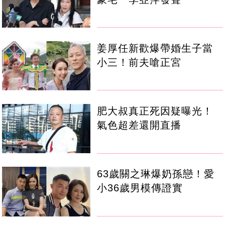
姜厚任新歡爆帶婚生子當
小三！前夫嗆正宮
肥大叔真正死因疑曝光！
氣色超差還開直播
63歲關之琳爆奶孫戀！愛
小36歲男模傳證實