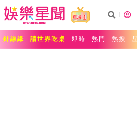
1
針線緣
請世界吃桌
即時
熱門
熱搜