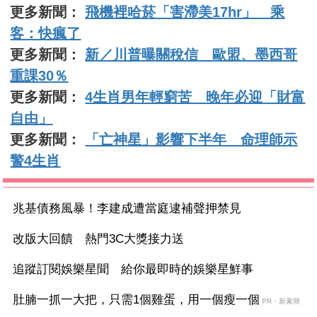
更多新聞：
飛機裡哈菸「害滯美17hr」 乘
客：快瘋了
更多新聞：
新／川普曝關稅信 歐盟、墨西哥
重課30％
更多新聞：
4生肖男年輕窮苦 晚年必迎「財富
自由」
更多新聞：
「亡神星」影響下半年 命理師示
警4生肖
兆基債務風暴！李建成遭當庭逮補聲押禁見
改版大回饋 熱門3C大獎接力送
追蹤訂閱娛樂星聞 給你最即時的娛樂星鮮事
肚腩一抓一大把，只需1個雞蛋，用一個瘦一個
PR・新素簡