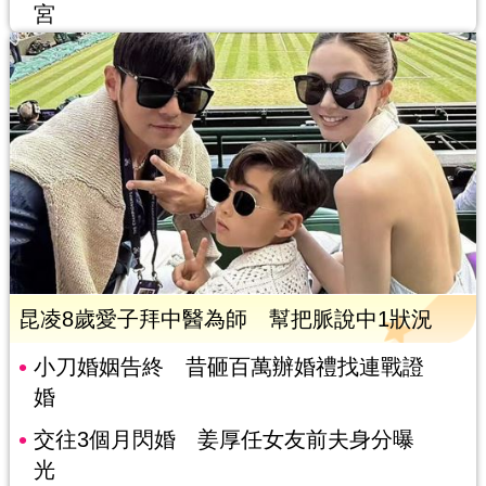
宮
昆凌8歲愛子拜中醫為師 幫把脈說中1狀況
小刀婚姻告終 昔砸百萬辦婚禮找連戰證
婚
交往3個月閃婚 姜厚任女友前夫身分曝
光