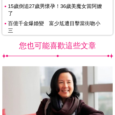
15歲倒追27歲男懷孕！36歲美魔女當阿嬤
了
百億千金爆婚變 富少尪遭目擊當街吻小
三
您也可能喜歡這些文章