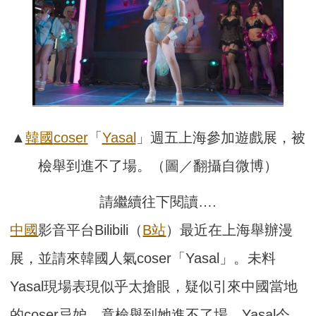
▲
韓國
coser
「
Yasal
」週五上海參加遊戲展，被
檢舉到進不了場。（圖／翻攝自微博）
請繼續往下閱讀….
中國
影音平台Bilibili（
B站
）最近在上海舉辦漫
展，並請來韓國人氣coser「Yasal」。未料
Yasal現場表現似乎太搶眼，疑似引來中國當地
的coser忌妒，竟檢舉到她進不了場。Yasal今