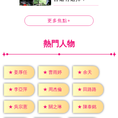
更多焦點+
熱門人物
★
余天
★
姜厚任
★
曹雨婷
★
李亞萍
★
周杰倫
★
田路路
★
吳宗憲
★
關之琳
★
陳泰銘