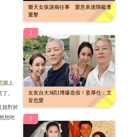
樂天女孩淚揭往事 愛意表達障礙遭
重擊
2
雲
跟上
女友台大3碩1博爆造假！姜厚任：文
笑了。
盲也愛
紅姐對於
然想吃
3