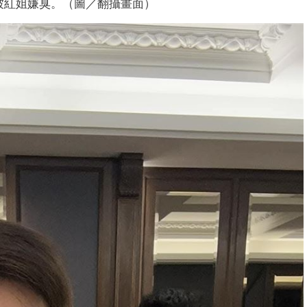
被紅姐嫌臭。（圖／翻攝畫面）