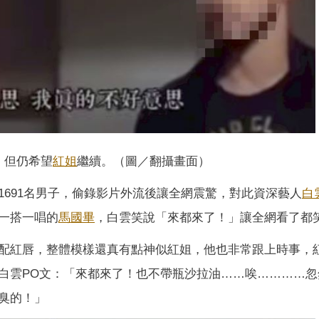
，但仍希望
紅姐
繼續。（圖／翻攝畫面）
691名男子，偷錄影片外流後讓全網震驚，對此資深藝人
白
一搭一唱的
馬國畢
，白雲笑說「來都來了！」讓全網看了都
配紅唇，整體模樣還真有點神似紅姐，他也非常跟上時事，
白雲PO文：「來都來了！也不帶瓶沙拉油……唉…………忽
臭的！」