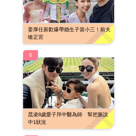
姜厚任新歡爆帶婚生子當小三！前夫
嗆正宮
6
昆凌8歲愛子拜中醫為師 幫把脈說
中1狀況