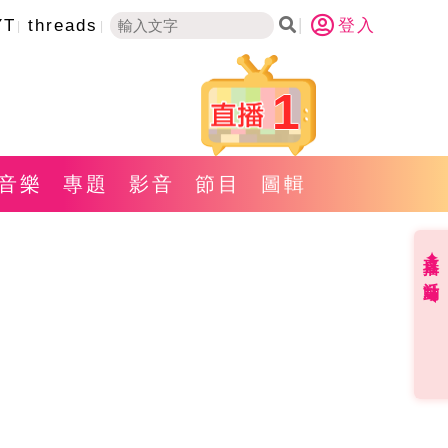
YT
threads
登入
1
音樂
專題
影音
節目
圖輯
直播✦活動