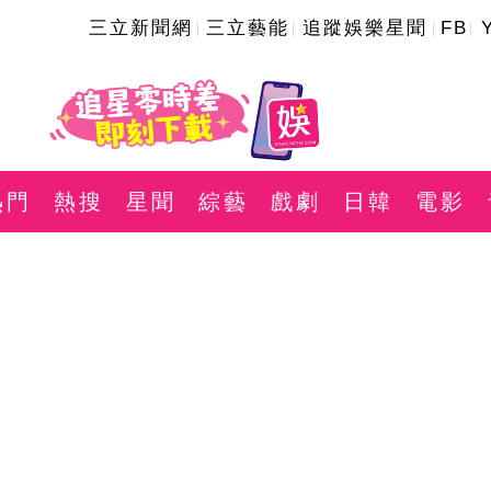
三立新聞網
三立藝能
追蹤娛樂星聞
FB
熱門
熱搜
星聞
綜藝
戲劇
日韓
電影