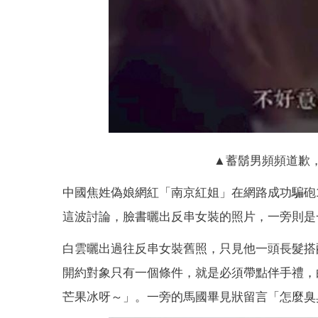
▲蓄鬍男頻頻道歉
中國焦姓偽娘網紅「南京紅姐」在網路成功騙砲1
這波討論，臉書曬出反串女裝的照片，一旁則是
白雲曬出過往反串女裝舊照，只見他一頭長髮搭
開約對象只有一個條件，就是必須帶點伴手禮，
芒果冰呀～」。一旁的馬國畢見狀留言「怎麼臭