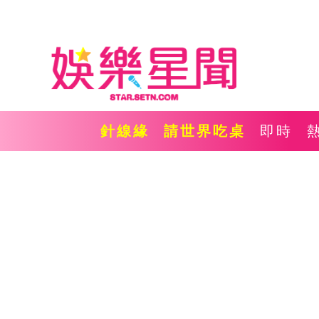
針線緣
請世界吃桌
即時