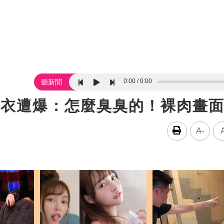
0:00
0:00
聽新聞
脫衣遭爆：怎麼臭臭的！裸肉畫
A-