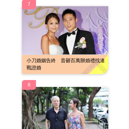
7
小刀婚姻告終 昔砸百萬辦婚禮找連
戰證婚
8