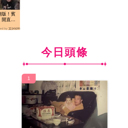
翻版！賓
 開直播
ed by
今日頭條
1