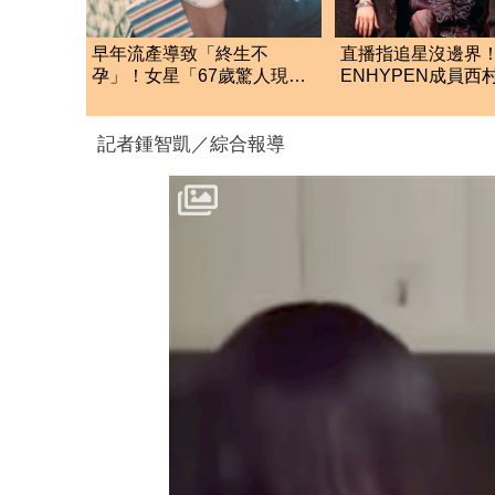
早年流產導致「終生不
直播指追星沒邊界
孕」！女星「67歲驚人現
ENHYPEN成員西
況」曝 網驚：歲月不敗
生爭議 挨批：獨
絲
記者鍾智凱／綜合報導