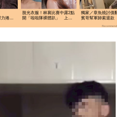
！
脫光衣服！林襄比賽中露2點
獨家／章魚燒討債
村力捲輕
開「啦啦隊裸體趴」 上空
賓哥幫軍師索退款
厚國外粉
全裸被看光光
炒作店家急報案
Recommend