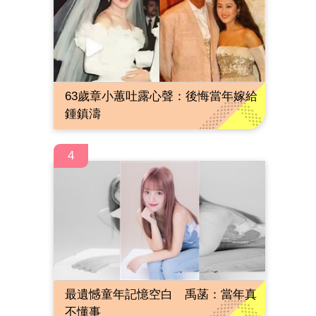
63歲章小蕙吐露心聲：後悔當年嫁給
鍾鎮濤
4
最遺憾童年記憶空白 禹菡：當年真
不懂事