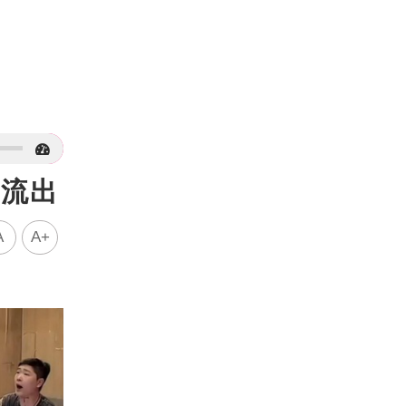
面流出
A
A+