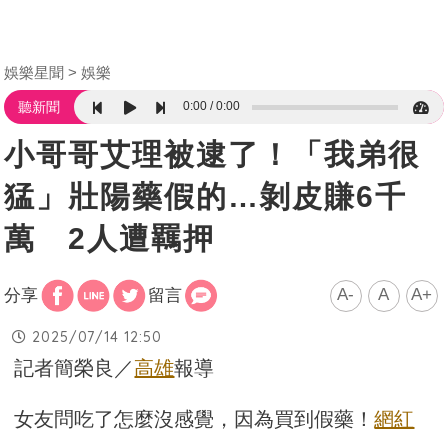
娛樂星聞
娛樂
0:00
0:00
聽新聞
小哥哥艾理被逮了！「我弟很
猛」壯陽藥假的…剝皮賺6千
萬 2人遭羈押
A-
A
A+
分享
留言
2025/07/14 12:50
記者簡榮良／
高雄
報導
女友問吃了怎麼沒感覺，因為買到假藥！
網紅