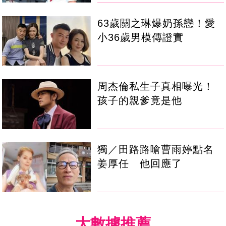
63歲關之琳爆奶孫戀！愛
小36歲男模傳證實
周杰倫私生子真相曝光！
孩子的親爹竟是他
獨／田路路嗆曹雨婷點名
姜厚任 他回應了
大數據推薦