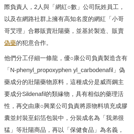
際負責人，2人與「網紅○數」公司阮姓員工，
以及在網路社群上擁有高知名度的網紅「小哥
哥艾理」合夥販賣壯陽藥，並基於製造、販賣
偽藥
的犯意合作。
他們分工仔細一條龍，優○康公司負責製造含有
「N-phenyl_propoxyphen yl_carbodenafil」偽
藥成分的壯陽藥物原料，這種成分是威而鋼主
要成分Sildenafil的類緣物，具有相似的藥理活
性，再交由康○興業公司負責將原物料填充成膠
囊並封裝至鋁箔包裝中，分裝成名為「我弟很
猛」等壯陽商品，再以「保健食品」為名義，