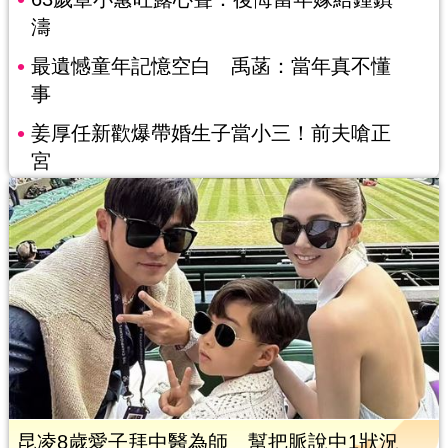
濤
最遺憾童年記憶空白 禹菡：當年真不懂
事
姜厚任新歡爆帶婚生子當小三！前夫嗆正
宮
昆凌8歲愛子拜中醫為師 幫把脈說中1狀況