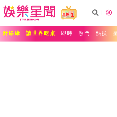
1
針線緣
請世界吃桌
即時
熱門
熱搜