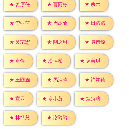
★
余天
★
姜厚任
★
曹雨婷
★
李亞萍
★
周杰倫
★
田路路
★
吳宗憲
★
關之琳
★
陳泰銘
★
卓偉
★
潘瑋柏
★
陳美琪
★
王國旌
★
馬清偉
★
許常德
★
宣云
★
章小蕙
★
鍾鎮濤
★
林恬兒
★
謝玲玲