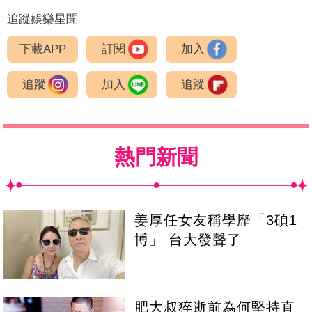
追蹤娛樂星聞
下載APP
訂閱
加入
追蹤
加入
追蹤
熱門新聞
姜厚任女友稱學歷「3碩1
博」 台大發聲了
肥大叔猝逝前為何堅持直