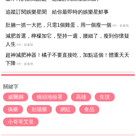
追蹤訂閱娛樂星聞 給你最即時的娛樂星鮮事
肚腩一抓一大把，只需1個雞蛋，用一個瘦一個
PR・新素簡
減肥首選，檸檬加它，堅持一週，腰細了，瘦到你懷疑
人生
PR・新素簡
超神減肥神器！橘子不要直接吃，加點這個！體重天天
下降
PR・新素簡
關鍵字
威爾鋼
橋頭地檢署
高雄
生技
偽藥
壯陽藥
網紅
食品
小哥哥艾里