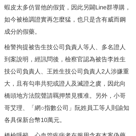
蝦皮太多仿冒他的假貨，因此另闢Line群導購，
如今被檢調證實再怎麼猛，也只是含有威而鋼
成分的假藥。
檢警拘提被告生技公司負責人等人、多名證人
到案說明，經訊問後，檢察官認為被告李姓生
技公司負責人、王姓生技公司負責人2人涉嫌重
大，且有勾串共犯或證人及滅證之虞，因此向
橋頭地方法院聲請羈押禁見獲准。另外，小哥
哥艾理、「網○指數公司」阮姓員工等人則諭知
各具保新台幣10萬元。
橋檢呼籲，心血管疾病者在服用含有本案偽藥