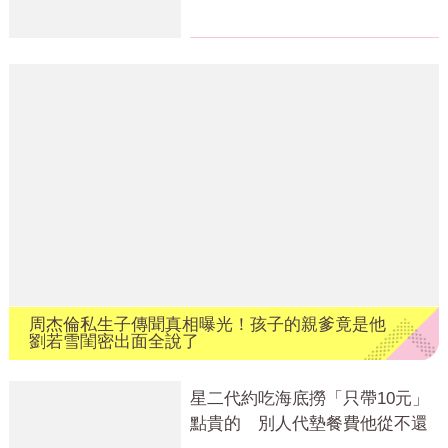
怪
周杰倫私生子傳聞真相曝光！孩子的親爹竟是他
劉若雪閨密出面全說了
星二代約吃海底撈「只帶10元」
點貴的 別人代墊餐費他從不還