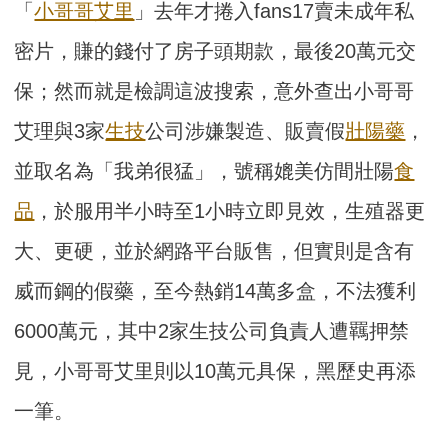
「
小哥哥艾里
」去年才捲入fans17賣未成年私
密片，賺的錢付了房子頭期款，最後20萬元交
保；然而就是檢調這波搜索，意外查出小哥哥
艾理與3家
生技
公司涉嫌製造、販賣假
壯陽藥
，
並取名為「我弟很猛」，號稱媲美仿間壯陽
食
品
，於服用半小時至1小時立即見效，生殖器更
大、更硬，並於網路平台販售，但實則是含有
威而鋼的假藥，至今熱銷14萬多盒，不法獲利
6000萬元，其中2家生技公司負責人遭羈押禁
見，小哥哥艾里則以10萬元具保，黑歷史再添
一筆。