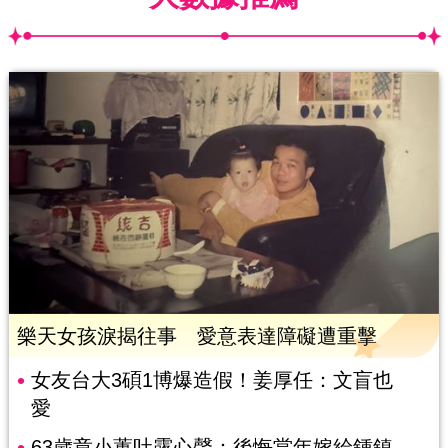
樂天女孩淚揭往事 愛意表達障礙遭重擊
女友台大3碩1博爆造假！姜厚任：文盲也
愛
63歲章小蕙吐露心聲：後悔當年嫁給鍾鎮