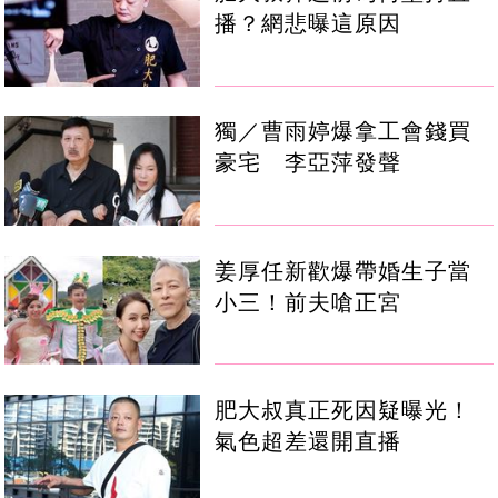
播？網悲曝這原因
獨／曹雨婷爆拿工會錢買
豪宅 李亞萍發聲
姜厚任新歡爆帶婚生子當
小三！前夫嗆正宮
肥大叔真正死因疑曝光！
氣色超差還開直播