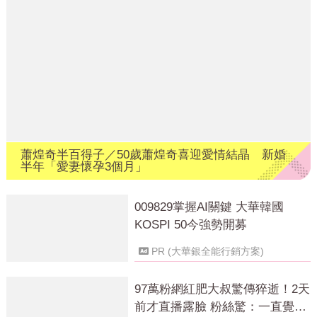
蕭煌奇半百得子／50歲蕭煌奇喜迎愛情結晶 新婚
半年「愛妻懷孕3個月」
009829掌握AI關鍵 大華韓國
KOSPI 50今強勢開募
PR (大華銀全能行銷方案)
97萬粉網紅肥大叔驚傳猝逝！2天
前才直播露臉 粉絲驚：一直覺得