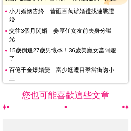
小刀婚姻告終 昔砸百萬辦婚禮找連戰證
婚
交往3個月閃婚 姜厚任女友前夫身分曝
光
15歲倒追27歲男懷孕！36歲美魔女當阿嬤
了
百億千金爆婚變 富少尪遭目擊當街吻小
三
您也可能喜歡這些文章