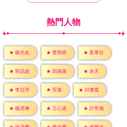
熱門人物
★
楊光友
★
曹雨婷
★
姜厚任
★
余天
★
郭品超
★
田路路
★
安迪
★
李亞萍
★
邱瓈寬
★
楊丞琳
★
王心凌
★
許常德