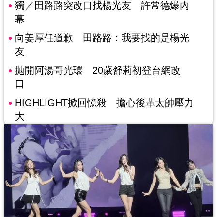
獨／田路路突改口找楊光友 許常德爆內
幕
向姜厚任道歉 田路路：我要找的是楊光
友
拋開阿湯哥光環 20歲舒莉初登台網改
口
HIGHLIGHT掀回憶殺 擔心後輩太帥壓力
大