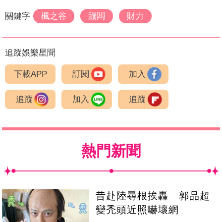
關鍵字
楓之谷
蹦闆
財力
追蹤娛樂星聞
下載APP
訂閱
加入
追蹤
加入
追蹤
熱門新聞
昔赴陸尋根挨轟 郭品超
變禿頭近照嚇壞網