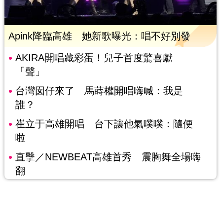
Apink降臨高雄 她新歌曝光：唱不好別發
AKIRA開唱藏彩蛋！兒子首度驚喜獻
「聲」
台灣囡仔來了 馬蒔權開唱嗨喊：我是
誰？
崔立于高雄開唱 台下讓他氣噗噗：隨便
啦
直擊／NEWBEAT高雄首秀 震胸舞全場嗨
翻