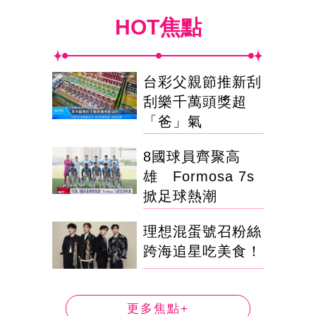
HOT焦點
台彩父親節推新刮
刮樂千萬頭獎超
「爸」氣
8國球員齊聚高
雄 Formosa 7s
掀足球熱潮
理想混蛋號召粉絲
跨海追星吃美食！
更多焦點+