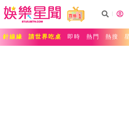
1
針線緣
請世界吃桌
即時
熱門
熱搜