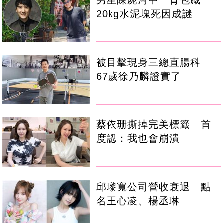
20kg水泥塊死因成謎
被目擊現身三總直腸科
67歲徐乃麟證實了
蔡依珊撕掉完美標籤 首
度認：我也會崩潰
邱瓈寬公司營收衰退 點
名王心凌、楊丞琳