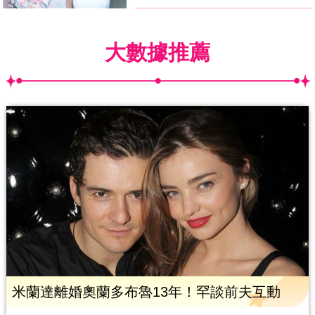
大數據推薦
米蘭達離婚奧蘭多布魯13年！罕談前夫互動