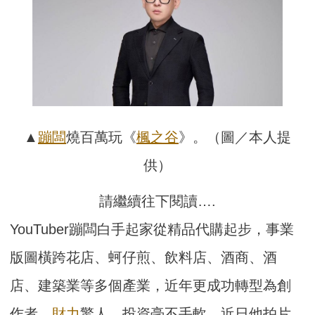
▲
蹦闆
燒百萬玩《
楓之谷
》。（圖／本人提
供）
請繼續往下閱讀….
YouTuber蹦闆白手起家從精品代購起步，事業
版圖橫跨花店、蚵仔煎、飲料店、酒商、酒
店、建築業等多個產業，近年更成功轉型為創
作者，
財力
驚人、投資毫不手軟。近日他拍片