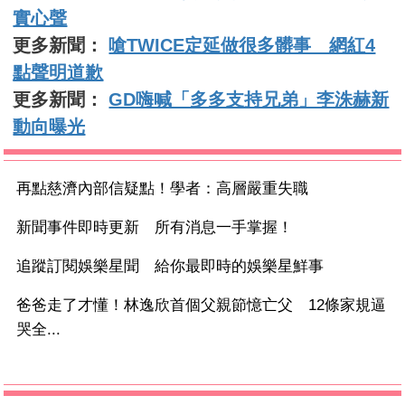
實心聲
更多新聞：
嗆TWICE定延做很多髒事 網紅4
點聲明道歉
更多新聞：
GD嗨喊「多多支持兄弟」李洙赫新
動向曝光
再點慈濟內部信疑點！學者：高層嚴重失職
新聞事件即時更新 所有消息一手掌握！
追蹤訂閱娛樂星聞 給你最即時的娛樂星鮮事
爸爸走了才懂！林逸欣首個父親節憶亡父 12條家規逼
哭全...