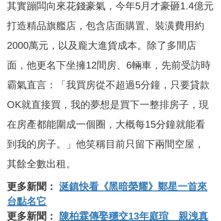
其實蹦闆向來花錢豪氣，今年5月才豪砸1.4億元
打造精品旗艦店，包含店面購置、裝潢費用約
2000萬元，以及龐大進貨成本。除了多間店
面，他更名下坐擁12間房、6輛車，先前受訪時
霸氣直言：「我買房從不超過5分鐘，只要貸款
OK就直接買，我的夢想是買下一整排房子，現
在房產都能圍成一個圈，大概每15分鐘就能看
到我的房子。」他笑稱目前只留下兩間空屋，
其餘全數出租。
更多新聞：
涎鎮快看《黑暗榮耀》鄭星一首來
台點名它
更多新聞：
陳柏霖傳娶穩交13年庭瑄 親洩真