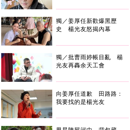
獨／姜厚任新歡爆黑歷
史 楊光友怒揭內幕
獨／批曹雨婷帳目亂 楊
光友再轟余天工會
向姜厚任道歉 田路路：
我要找的是楊光友
男星陳屍河中 背包藏