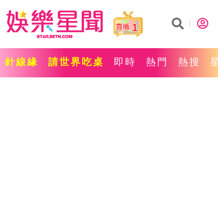
1
針線緣
請世界吃桌
即時
熱門
熱搜