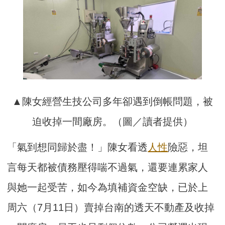
▲陳女經營生技公司多年卻遇到倒帳問題，被
迫收掉一間廠房。（圖／讀者提供）
「氣到想同歸於盡！」陳女看透
人性
險惡，坦
言每天都被債務壓得喘不過氣，還要連累家人
與她一起受苦，如今為填補資金空缺，已於上
周六（7月11日）賣掉台南的透天不動產及收掉