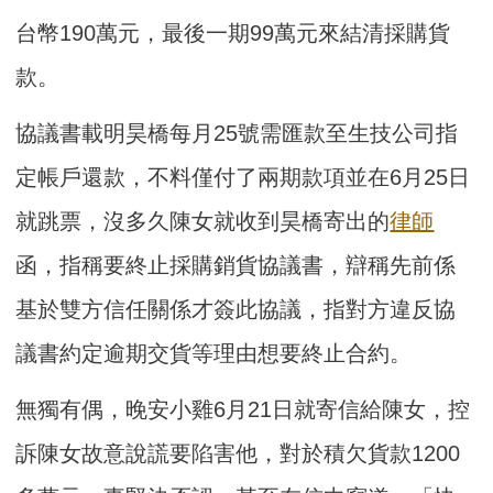
台幣190萬元，最後一期99萬元來結清採購貨
款。
協議書載明昊橋每月25號需匯款至生技公司指
定帳戶還款，不料僅付了兩期款項並在6月25日
就跳票，沒多久陳女就收到昊橋寄出的
律師
函，指稱要終止採購銷貨協議書，辯稱先前係
基於雙方信任關係才簽此協議，指對方違反協
議書約定逾期交貨等理由想要終止合約。
無獨有偶，晚安小雞6月21日就寄信給陳女，控
訴陳女故意說謊要陷害他，對於積欠貨款1200