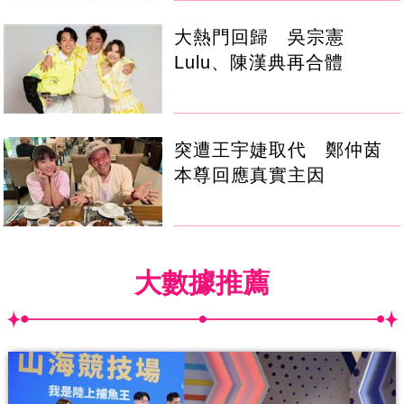
大熱門回歸 吳宗憲
Lulu、陳漢典再合體
突遭王宇婕取代 鄭仲茵
本尊回應真實主因
大數據推薦