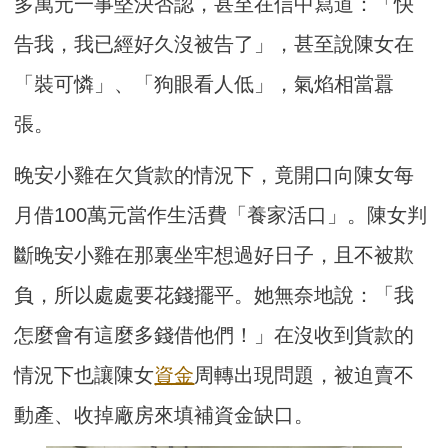
多萬元一事堅決否認，甚至在信中寫道：「快
告我，我已經好久沒被告了」，甚至說陳女在
「裝可憐」、「狗眼看人低」，氣焰相當囂
張。
晚安小雞在欠貨款的情況下，竟開口向陳女每
月借100萬元當作生活費「養家活口」。陳女判
斷晚安小雞在那裏坐牢想過好日子，且不被欺
負，所以處處要花錢擺平。她無奈地說：「我
怎麼會有這麼多錢借他們！」在沒收到貨款的
情況下也讓陳女
資金
周轉出現問題，被迫賣不
動產、收掉廠房來填補資金缺口。