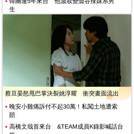
韓團連5年來台 他濃妝變澀谷辣妹系男
生
蔡亘晏怒甩巴掌決裂姚淳耀 衝突畫面流出
晚安小雞痛訴付不起30萬！私闖土地遭索
賠
高橋文哉首來台 &TEAM成員K錄影喊話台