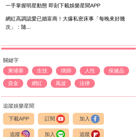
一手掌握明星動態 即刻下載娛樂星聞APP
網紅高調認愛已婚富商！大爆私密床事「每晚來好幾
次」：隨...
關鍵字
柬埔寨
生技
律師
人性
保健品
資金
網紅
風波
法律
追蹤娛樂星聞
下載APP
訂閱
加入
追蹤
加入
追蹤