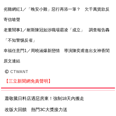
劣雞網紅1／「晚安小雞」惡行再添一筆？ 欠千萬貨款反
寄信嗆聲
老董鬧事1／耐斯陳冠如涉職場霸凌「成立」 調查報告轟
「不知警惕反省」
幸福任意門1／周曉涵爆新戀情 導演陳奕甫進出女神香閨
原文連結
CTWANT
【三立新聞網免責聲明】
蕭敬騰日料店遇惡房東！強制18天內搬走
改版大回饋 熱門3C大獎接力送