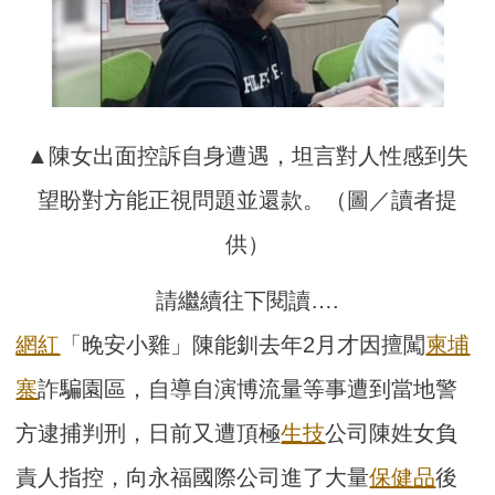
▲陳女出面控訴自身遭遇，坦言對人性感到失
望盼對方能正視問題並還款。（圖／讀者提
供）
請繼續往下閱讀….
網紅
「晚安小雞」陳能釧去年2月才因擅闖
柬埔
寨
詐騙園區，自導自演博流量等事遭到當地警
方逮捕判刑，日前又遭頂極
生技
公司陳姓女負
責人指控，向永福國際公司進了大量
保健品
後