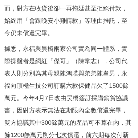
而，對方在收貨後卻一再拖延甚至拒絕付款，
始終用「會跟晚安小雞請款」等理由推託，至
今仍未償還完畢。
據悉，永福與昊橋兩家公司實為同一體系，實
際操盤者是網紅「傑哥」（陳韋志），公司代
表人則分別為其母親陳鴻瑛與弟弟陳韋男，永
福向頂極生技公司訂購六款保健品欠了1500餘
萬元。今年4月7日改由昊橋簽訂採購銷貨協議
書，因對方表示無法在期限內全數償還完畢，
雙方協議其中300餘萬元的產品可不算在內，其
餘1200餘萬元則分七次償還，前六期每次付新