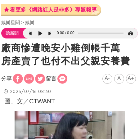
看更多《網路紅人是非多》專題報導
娛樂星聞
娛樂
0:00
0:00
聽新聞
廠商慘遭晚安小雞倒帳千萬
房產賣了也付不出父親安養費
A-
A
A+
分享
留言
2025/07/16 08:30
圖、文／CTWANT