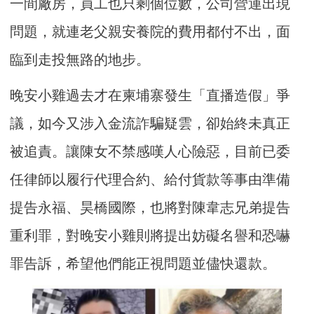
一間廠房，員工也只剩個位數，公司營運出現
問題，就連老父親安養院的費用都付不出，面
臨到走投無路的地步。
晚安小雞過去才在柬埔寨發生「直播造假」爭
議，如今又涉入金流詐騙疑雲，卻始終未真正
被追責。讓陳女不禁感嘆人心險惡，目前已委
任律師以履行代理合約、給付貨款等事由準備
提告永福、昊橋國際，也將對陳韋志兄弟提告
重利罪，對晚安小雞則將提出妨礙名譽和恐嚇
罪告訴，希望他們能正視問題並儘快還款。