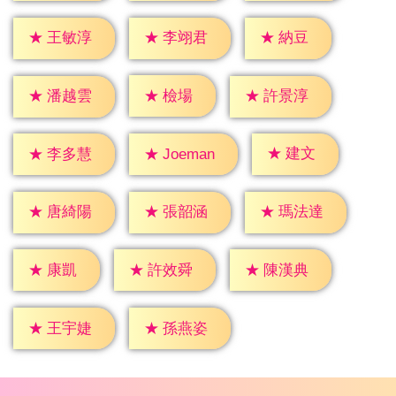
★
納豆
★
王敏淳
★
李翊君
★
檢場
★
潘越雲
★
許景淳
★
建文
★
李多慧
★
Joeman
★
唐綺陽
★
張韶涵
★
瑪法達
★
康凱
★
許效舜
★
陳漢典
★
王宇婕
★
孫燕姿