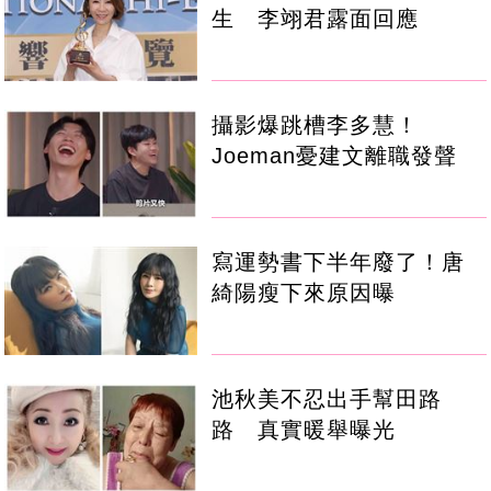
生 李翊君露面回應
攝影爆跳槽李多慧！
Joeman憂建文離職發聲
寫運勢書下半年廢了！唐
綺陽瘦下來原因曝
池秋美不忍出手幫田路
路 真實暖舉曝光