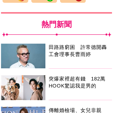
熱門新聞
田路路窮困 許常德開轟
工會理事長曹雨婷
突爆家裡超有錢 182萬
HOOK驚認我是男的
傳離婚檢場、女兒非親