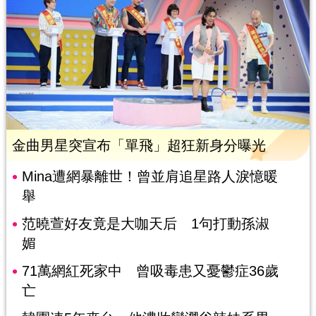
金曲男星突宣布「單飛」超狂新身分曝光
Mina遭網暴離世！曾並肩追星路人淚憶暖
舉
范曉萱好友竟是大咖天后 1句打動孫淑
媚
71萬網紅死家中 曾吸毒患又憂鬱症36歲
亡