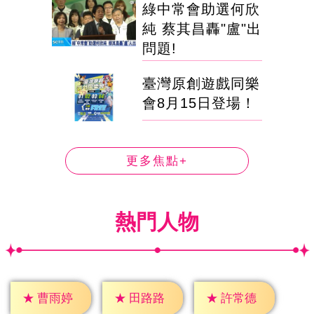
綠中常會助選何欣
純 蔡其昌轟"盧"出
問題!
臺灣原創遊戲同樂
會8月15日登場！
更多焦點+
熱門人物
★
曹雨婷
★
田路路
★
許常德