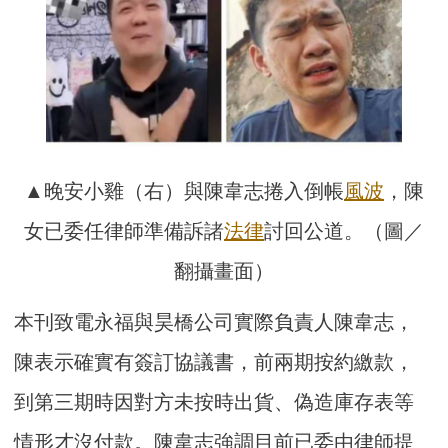
▲晚安小雞（右）與陳韋志捲入倒帳
風波
，陳
女已委任律師準備訴諸
法律
討回公道。（圖／
翻攝畫面）
本刊致電永福與昊橋公司實際負責人陳韋志，
陳表示確實有簽訂協議書，前兩期按約繳款，
到第三期時因對方未按時出貨、偽造庫存表等
情形才沒付款。陳韋志強調目前已委由律師提