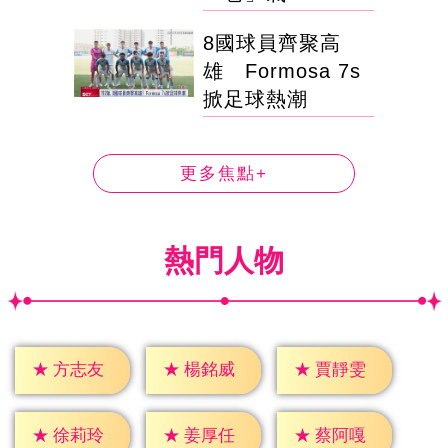
8國球員齊聚高
雄 Formosa 7s
掀足球熱潮
更多焦點+
熱門人物
★
方志友
★
楊銘威
★
賈靜雯
★
徐莉玲
★
姜厚任
★
蔡阿嘎