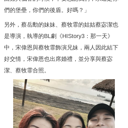
們的堡壘，你們的後盾。好嗎？」
另外，蔡岳勳的妹妹、蔡牧霏的姑姑蔡宓潔也
是導演，執導的BL劇《HIStory3：那一天》
中，宋偉恩與蔡牧霏飾演兄妹，兩人因此結下
好交情，宋偉恩也出席婚禮，並分享與蔡宓
潔、蔡牧霏合照。