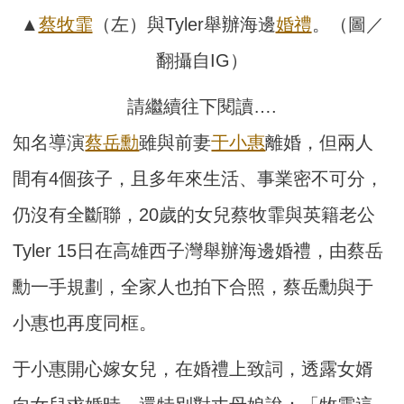
▲
蔡牧霏
（左）與Tyler舉辦海邊
婚禮
。（圖／
翻攝自IG）
請繼續往下閱讀….
知名導演
蔡岳勳
雖與前妻
于小惠
離婚，但兩人
間有4個孩子，且多年來生活、事業密不可分，
仍沒有全斷聯，20歲的女兒蔡牧霏與英籍老公
Tyler 15日在高雄西子灣舉辦海邊婚禮，由蔡岳
勳一手規劃，全家人也拍下合照，蔡岳勳與于
小惠也再度同框。
于小惠開心嫁女兒，在婚禮上致詞，透露女婿