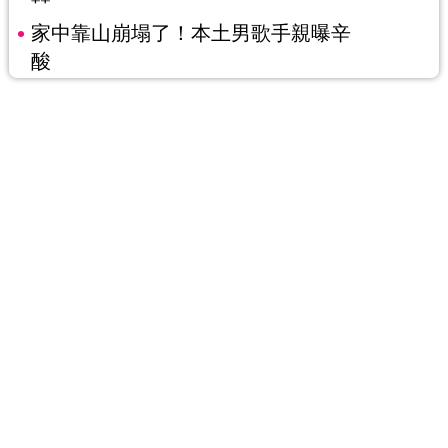
家中靠山崩塌了！本土男歌手親曝辛
酸