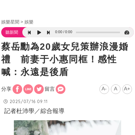
娛樂星聞
娛樂
0:00
0:00
聽新聞
蔡岳勳為20歲女兒策辦浪漫婚
禮 前妻于小惠同框！感性
喊：永遠是後盾
A-
A
A+
分享
留言
2025/07/16 09:11
記者杜沛學／綜合報導