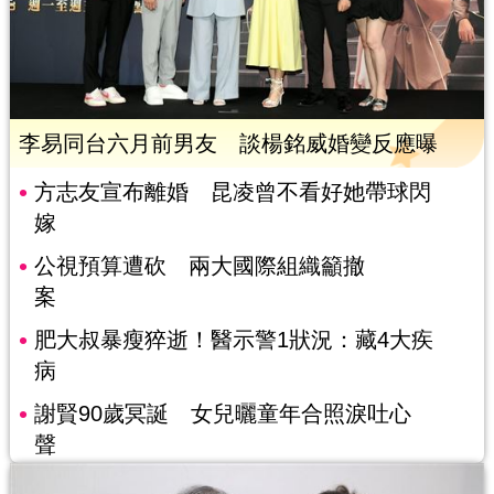
李易同台六月前男友 談楊銘威婚變反應曝
方志友宣布離婚 昆凌曾不看好她帶球閃
嫁
公視預算遭砍 兩大國際組織籲撤
案
肥大叔暴瘦猝逝！醫示警1狀況：藏4大疾
病
謝賢90歲冥誕 女兒曬童年合照淚吐心
聲