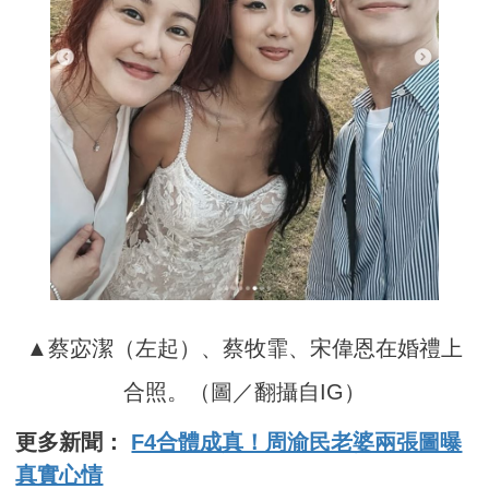
▲蔡宓潔（左起）、蔡牧霏、宋偉恩在婚禮上
合照。（圖／翻攝自IG）
更多新聞：
F4合體成真！周渝民老婆兩張圖曝
真實心情