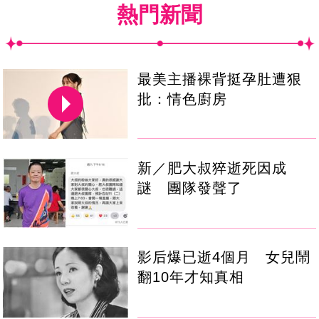
熱門新聞
最美主播裸背挺孕肚遭狠
批：情色廚房
新／肥大叔猝逝死因成
謎 團隊發聲了
影后爆已逝4個月 女兒鬧
翻10年才知真相