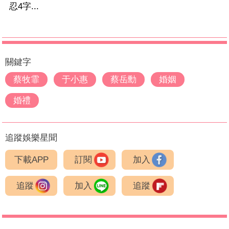
忍4字...
關鍵字
蔡牧霏
于小惠
蔡岳勳
婚姻
婚禮
追蹤娛樂星聞
下載APP
訂閱
加入
追蹤
加入
追蹤