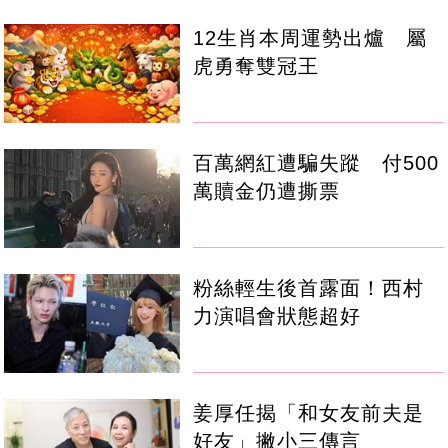
12生肖本周運勢出爐 屬
虎勇奪雙冠王
百萬網紅遭騙失蹤 付500
萬贖金仍遭撕票
粉絲輕生後首露面！西村
力演唱會狀態超好
姜厚任揭「和女友前夫是
好友」撇小三傳言