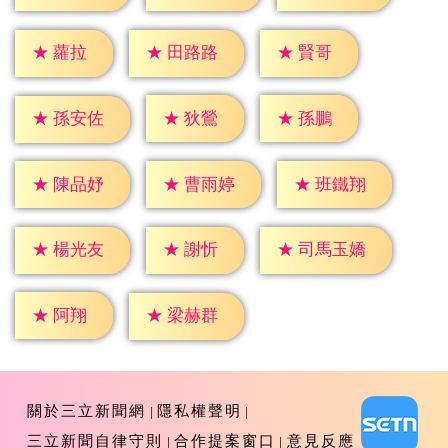
★
蘿拉
★
賢哥
★
田路路
★
狄鶯
★
孫鵬
★
孫安佐
★
陳品妤
★
曹雨婷
★
班鐵翔
★
謝忻
★
楊光友
★
司馬玉嬌
★
阿翔
★
梁赫群
關於三立新聞網
隱私權聲明
三立新聞自律守則
合作提案窗口
意見反應