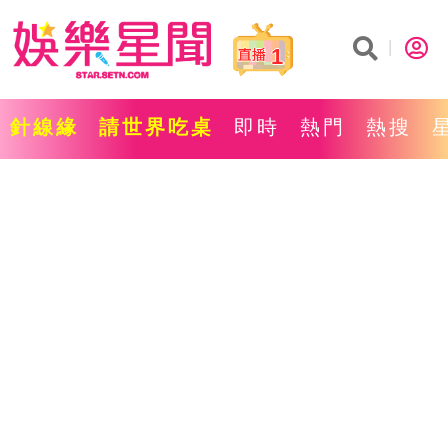
1
針線緣
請世界吃桌
即時
熱門
熱搜