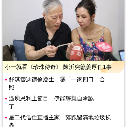
小一就看《珍珠傳奇》 陳沂突籲姜厚任1事
舒淇替馮德倫慶生 曬「一家四口」合
照
逼庾恩利上節目 伊能靜親自承認
了
星二代借住直播主家 落跑留滿地垃圾挨
轟