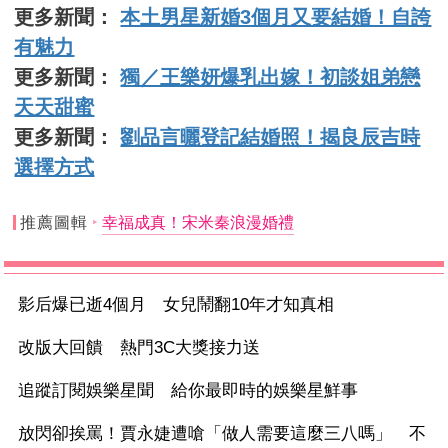
更多新聞：
本土男星新婚3個月又要結婚！自誇
有魅力
更多新聞：
獨／王樂妍爆乳出嫁！初談姐弟戀
天天甜蜜
更多新聞：
劉品言曬登記結婚照！揭良辰吉時
選擇方式
推薦圖輯
幸福成真！宋米秦浪漫婚禮
影后爆已逝4個月 女兒鬧翻10年才知真相
改版大回饋 熱門3C大獎接力送
追蹤訂閱娛樂星聞 給你最即時的娛樂星鮮事
放閃卻挨罵！賈永婕遭嗆「做人需要這麼三八嗎」 不