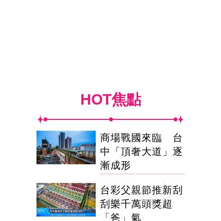
HOT焦點
商場戰國來臨 台
中「頂奢大道」逐
漸成形
台彩父親節推新刮
刮樂千萬頭獎超
「爸」氣