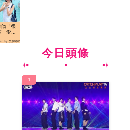
強吻「很
房 愛莉
臭
ed by
今日頭條
1