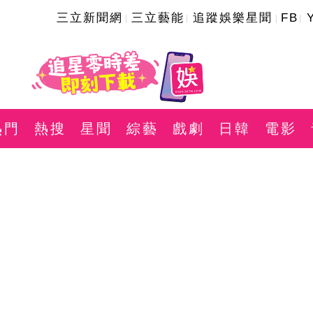
三立新聞網
三立藝能
追蹤娛樂星聞
FB
熱門
熱搜
星聞
綜藝
戲劇
日韓
電影