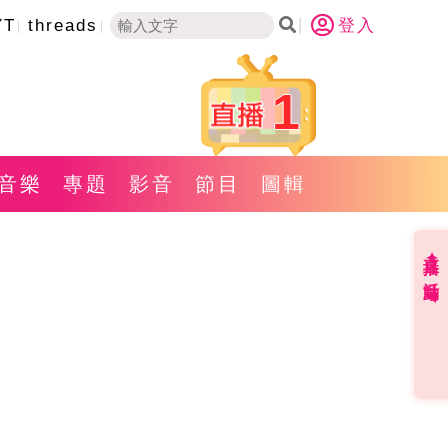
YT
threads
登入
1
音樂
專題
影音
節目
圖輯
直播✦活動