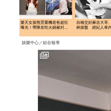
樂天女孩熊霓重機老爸超狂
自稱交好麻吉大哥
曝光！帶隊友吃火鍋被封國
林操盤 經紀人車
民岳父
星挨告！栽在錄音
娛樂中心／綜合報導