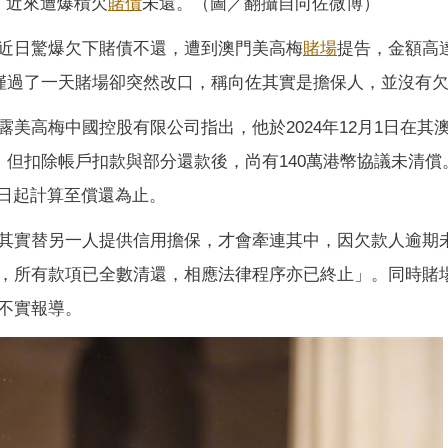
，近來遭爆積欠
賭債
未還。（圖／翻攝自向佐微博）
近日驚爆欠下賭債不還，遭到澳門美高梅
賭場
提告，金額高達
，僅過了一天賭場卻突然改口，稱向佐其實是擔保人，並沒有
美高梅中國控股有限公司指出，他於2024年12月1日在其
，但扣除帳戶扣款與部分還款後，尚有140萬港幣協議未清償
款日起計算至償還為止。
其實替另一人提供信用擔保，才會牽連其中，因欠款人逾期
，所有款項已全數清還，相應法律程序亦已終止」。同時賭
不實報導。