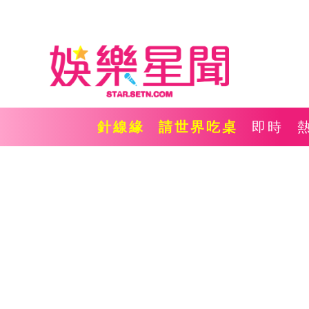
針線緣
請世界吃桌
即時