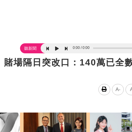
0:00
0:00
聽新聞
賭場隔日突改口：140萬已全
A-