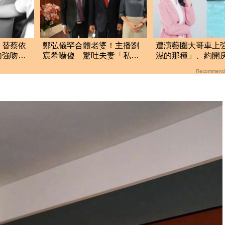
、替蔡依
鄭弘儀罕合體老婆！主播劉
遭演藝圈大哥車上
內強吻女
宸希嚇傻 驚吐夫妻「私下
濕的那種」、約開
檔
真面目」
莎莎：記得菸味很
Recommend