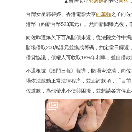
▲台灣女星
郭碧婷
的老公
向佐
台灣女星郭碧婷、香港電影大亨
向華強
之子向佐
港幣（約新台幣523萬元）。然而新聞曝光後
向佐昨遭爆欠下百萬賭債未還，從法院文件中揭露
賭場借取200萬港元並換成籌碼，約定當日歸還
借貸協議，債權人可收取18%年利率，並自借
不過根據《澳門日報》報導，賭場今澄清，向佐
場依法啟動正常法律程序，並追討款項，「目前
佐道歉，為他帶來不便與困擾，並懇請各方停止