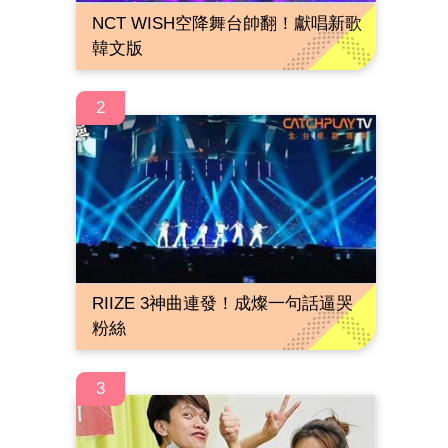
NCT WISH空降舞台帥翻！獻唱新歌
韓文版
2
RIIZE 3神曲連發！成燦一句話逼哭
粉絲
3