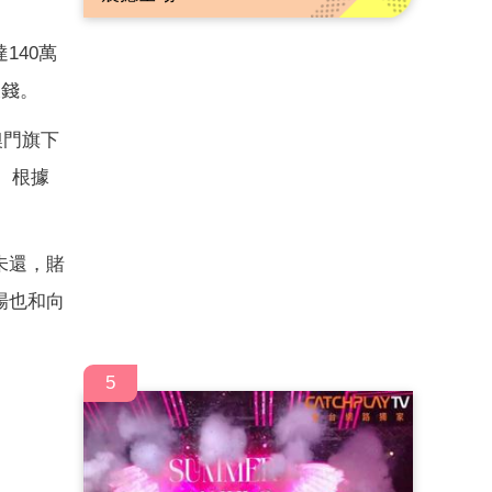
140萬
欠錢。
澳門旗下
。根據
未還，賭
場也和向
5