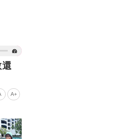
數還
A
A+