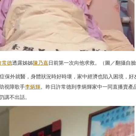
許常德
透露姊姊
陳乃嘉
日前第一次向他求救。（圖／翻攝自臉
敗血症保外就醫，身體狀況時好時壞，家中經濟也陷入困境，好
助視障歌手
李炳輝
。昨日許常德到李炳輝家中一同直播賣產
仍講不出話。