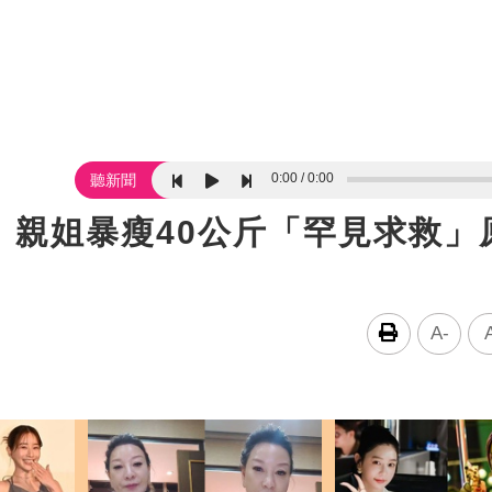
0:00
0:00
聽新聞
！親姐暴瘦40公斤「罕見求救」
A-