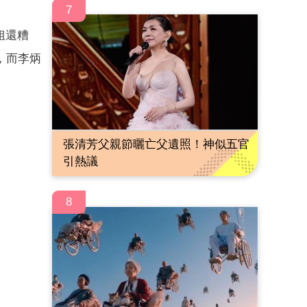
7
姐還糟
，而李炳
張清芳父親節曬亡父遺照！神似五官
引熱議
8