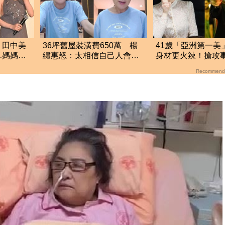
！田中美
36坪舊屋裝潢費650萬 楊
41歲「亞洲第一美
準媽媽被
繡惠怒：太相信自己人會被
身材更火辣！搶攻
家
坑
拍「中國豎屏短劇
Recommend