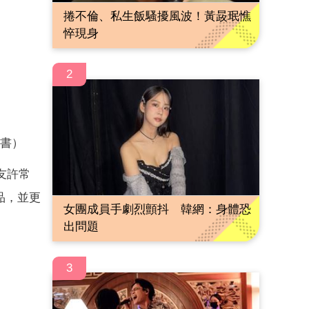
捲不倫、私生飯騷擾風波！黃晸珉憔
悴現身
2
書）
友許常
品，並更
女團成員手劇烈顫抖 韓網：身體恐
出問題
3