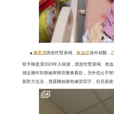
▲
陳盈潔
因急性腎衰竭、
敗血症
保外就醫，
歌手陳盈潔2023年入獄後，因急性腎衰竭、
德近幾年則替她舉辦音樂會募款，另外也出手幫
新對方近況，透露陳姐雖有練習寫字，但見面後