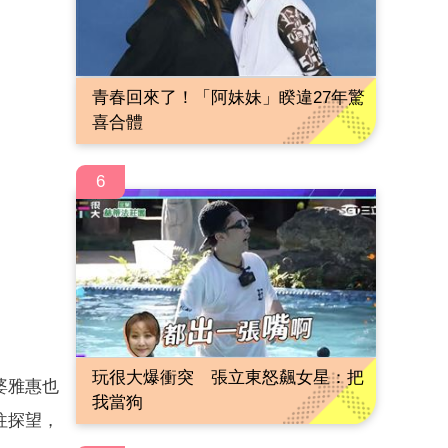
青春回來了！「阿妹妹」睽違27年驚
喜合體
6
玩很大爆衝突 張立東怒飆女星：把
婆雅惠也
我當狗
往探望，