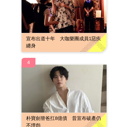
宣布出道十年 大咖樂團成員1惡疾
纏身
4
朴寶劍替爸扛8億債 昔宣布破產仍
不埋怨