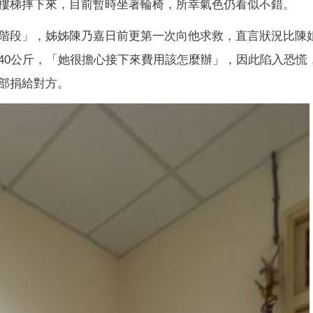
樓梯摔下來，目前暫時坐著輪椅，所幸氣色仍看似不錯。
階段」，姊姊陳乃嘉日前更第一次向他求救，直言狀況比陳
40公斤，「她很擔心接下來費用該怎麼辦」，因此陷入恐慌
部捐給對方。