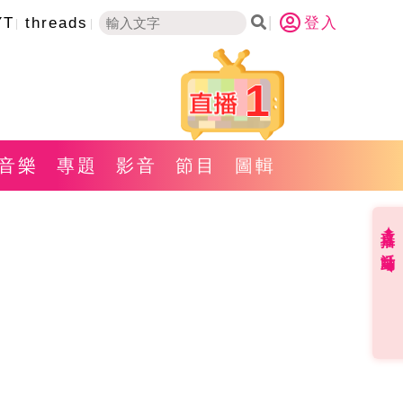
YT
threads
登入
1
音樂
專題
影音
節目
圖輯
直播✦活動