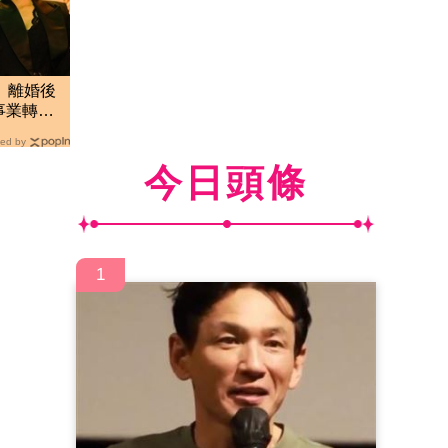
」離婚後
事業轉戰
」
ed by
今日頭條
1