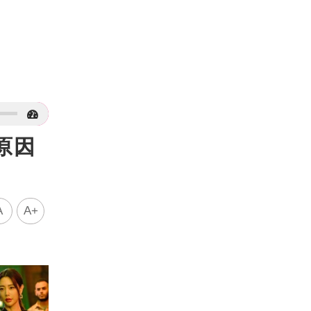
原因
A
A+