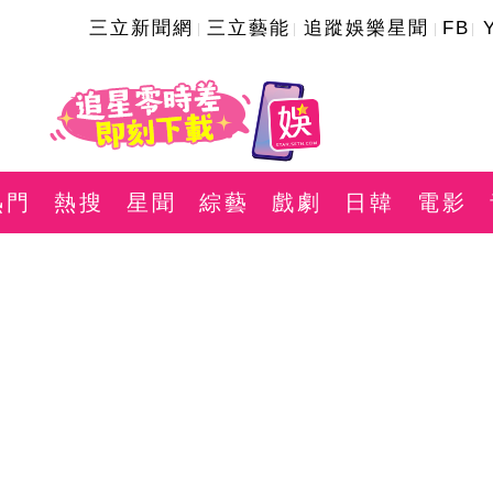
三立新聞網
三立藝能
追蹤娛樂星聞
FB
熱門
熱搜
星聞
綜藝
戲劇
日韓
電影