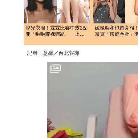
脫光衣服！霖霖比賽中露2點
嫁龜梨和也首亮相
開「啦啦隊裸體趴」 上空
奈實「辣挺孕肚」
全裸被看光光
狂賀甜笑：謝謝大
記者王意馨／台北報導