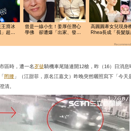
天王滑冰
曾是一線小生！姜厚任潛心
高圓圓牽女兒現身
唱」超敬
學佛 卻遭爆「出家、發瘋
Rhea長成「長髮
了」
廷」 母女溫馨互
Recommend
市區時，遭一名
歹徒
騎機車尾隨連開12槍，昨（16）日消息
「
罔腰
」（江甜菲，原名江嘉文）昨晚突然曬照寫下「今天
澄清。