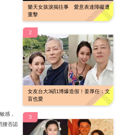
樂天女孩淚揭往事 愛意表達障礙遭
重擊
2
女友台大3碩1博爆造假！姜厚任：文
盲也愛
點敏感，
3
罔腰否認