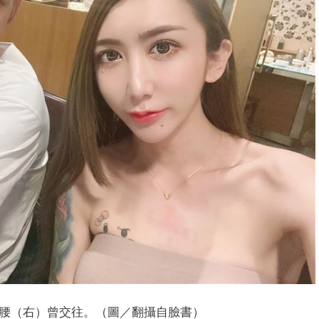
腰（右）曾交往。（圖／翻攝自臉書）