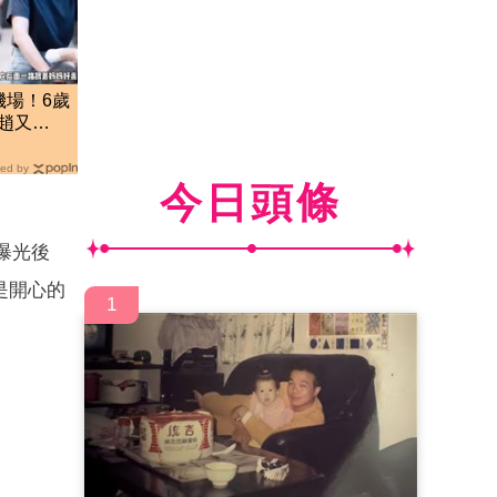
機場！6歲
版趙又
動曝
ed by
今日頭條
曝光後
是開心的
1