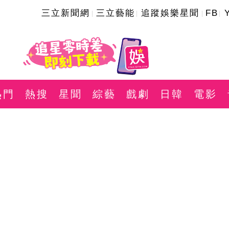
三立新聞網
三立藝能
追蹤娛樂星聞
FB
熱門
熱搜
星聞
綜藝
戲劇
日韓
電影