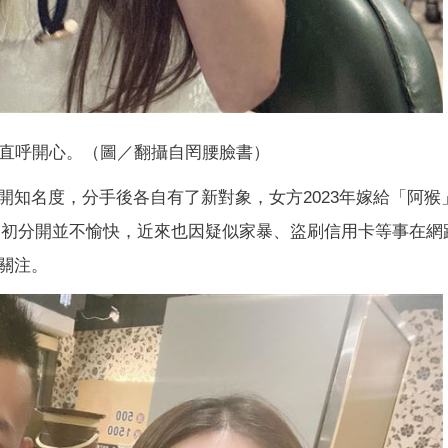
直呼開心。（圖／翻攝自罔腰臉書）
開知名度，分手後各自有了新對象，女方2023年嫁給「阿猴
當初分開並不愉快，近來也因疑似家暴、盜刷信用卡等事在網
關注。