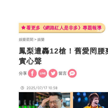
看更多《網路紅人是非多》專題報導
娛樂星聞
娛樂
鳳梨遭轟12槍！舊愛罔
實心聲
分享
留言
2025/07/17 10:58