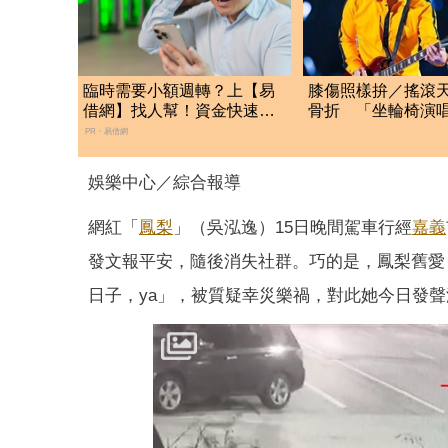
臨時需要小額週轉？上【易
膝傷照樣拚／搖滾
借網】找人幫！資金快速到
骨折 「坐輪椅演
位
業
PR・易借網
娛樂中心／綜合報導
網紅「
鳳梨
」（吳泓逸）15日晚間駕車行經
嘉義
發文報平安，隨後消失社群。巧的是，鳳梨舊愛
日子，ya」，被質疑幸災樂禍，對此她今日發聲