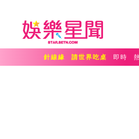
針線緣
請世界吃桌
即時