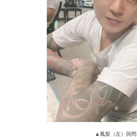
▲鳳梨（左）與罔