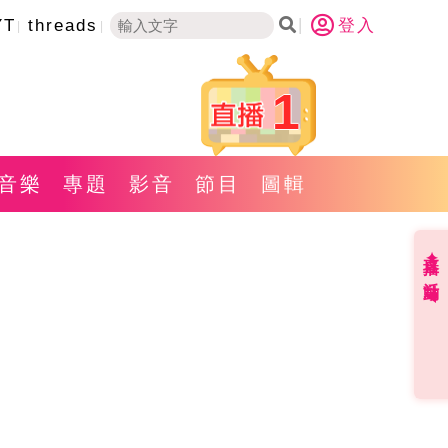
YT
threads
登入
1
音樂
專題
影音
節目
圖輯
直播✦活動