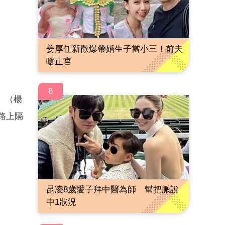
姜厚任新歡爆帶婚生子當小三！前夫
嗆正宮
6
」（楊
路上隔
昆凌8歲愛子拜中醫為師 幫把脈說
中1狀況