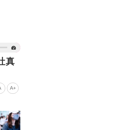
吐真
A
A+