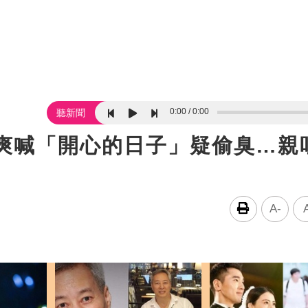
0:00
0:00
聽新聞
腰爽喊「開心的日子」疑偷臭…親
A-