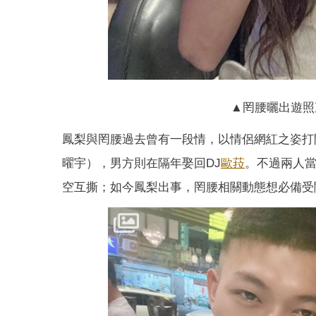
▲罔腰曬出遊照
鳳梨與罔腰過去曾有一段情，以情侶網紅之姿打
曜宇），男方則在隔年娶回DJ
歐菈
。不過兩人
空互撕；如今鳳梨出事，罔腰相關動態想必備受