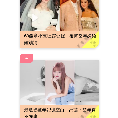
63歲章小蕙吐露心聲：後悔當年嫁給
鍾鎮濤
4
最遺憾童年記憶空白 禹菡：當年真
不懂事