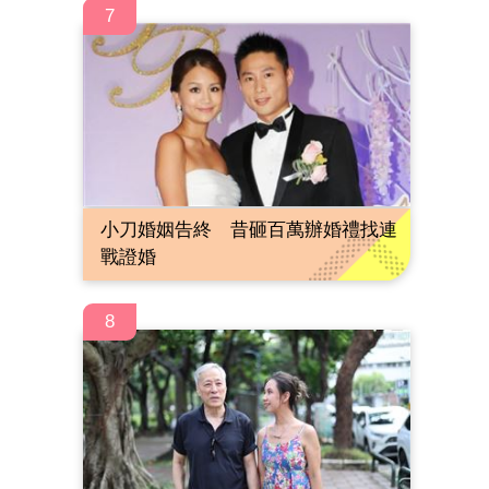
7
小刀婚姻告終 昔砸百萬辦婚禮找連
戰證婚
8