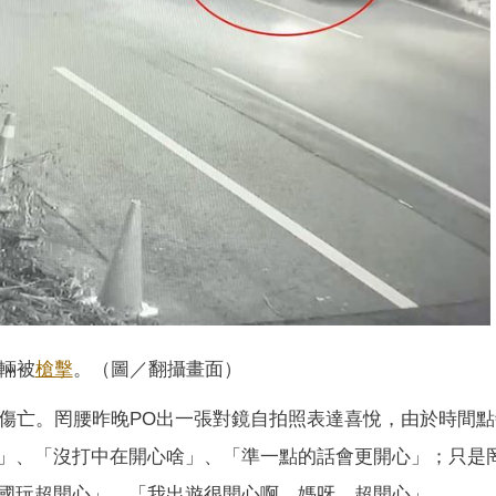
輛被
槍擊
。（圖／翻攝畫面）
人傷亡。罔腰昨晚PO出一張對鏡自拍照表達喜悅，由於時間
」、「沒打中在開心啥」、「準一點的話會更開心」；只是
國玩超開心」、「我出遊很開心啊，媽呀，超開心」。