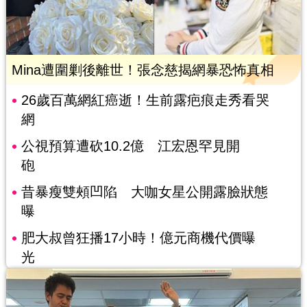
Mina遭圍剿後離世！張念慈揭網暴恐怖真相
26歲百萬網紅癌逝！生前露疤痕走秀看哭
網
公視預算遭砍10.2億 江宏恩罕見開
砲
昔暴瘦雙頰凹陷 大咖女星公開露臉狀態
曝
肥大叔曾狂播17小時！億元商機代價曝
光