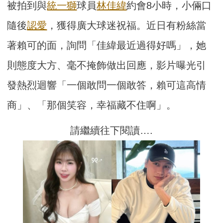
被拍到與
統一獅
球員
林佳緯
約會8小時，小倆口
隨後
認愛
，獲得廣大球迷祝福。近日有粉絲當
著賴可的面，詢問「佳緯最近過得好嗎」，她
則態度大方、毫不掩飾做出回應，影片曝光引
發熱烈迴響「一個敢問一個敢答，賴可這高情
商」、「那個笑容，幸福藏不住啊」。
請繼續往下閱讀….