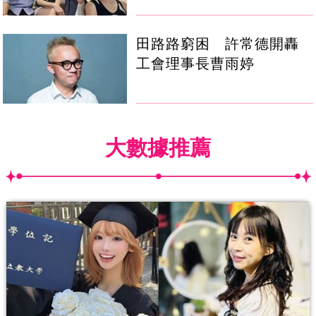
田路路窮困 許常德開轟
工會理事長曹雨婷
大數據推薦