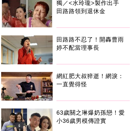
獨／<水玲瓏>製作出手
田路路領到退休金
田路路不忍了！開轟曹雨
婷不配當理事長
網紅肥大叔猝逝！網淚：
一直覺得怪
63歲關之琳爆奶孫戀！愛
小36歲男模傳證實