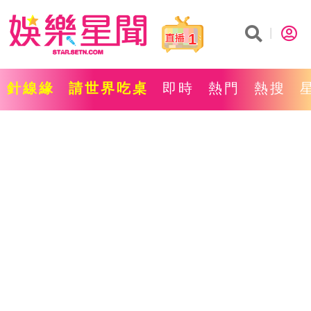
1
針線緣
請世界吃桌
即時
熱門
熱搜