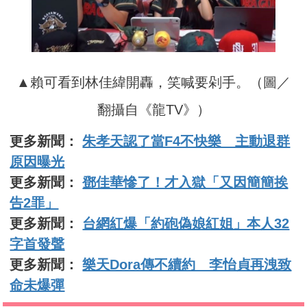
▲賴可看到林佳緯開轟，笑喊要剁手。（圖／
翻攝自《龍TV》）
更多新聞：
朱孝天認了當F4不快樂 主動退群
原因曝光
更多新聞：
鄧佳華慘了！才入獄「又因簡簡挨
告2罪」
更多新聞：
台網紅爆「約砲偽娘紅姐」本人32
字首發聲
更多新聞：
樂天Dora傳不續約 李怡貞再洩致
命未爆彈