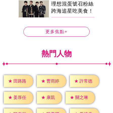
理想混蛋號召粉絲
跨海追星吃美食！
更多焦點+
熱門人物
★
田路路
★
曹雨婷
★
許常德
★
康凱
★
姜厚任
★
關之琳