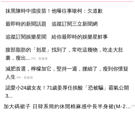
抹黑陳時中擋疫苗！他曝往事嗆柯：欠道歉
最即時的新聞話題 追蹤訂閱三立新聞網
追蹤訂閱娛樂星聞 給你最即時的娛樂星鮮事
腹部脂肪的「剋星」找到了，常吃這幾物，吃走大肚
囊，瘦出...
PR・新素簡
減肥首選，檸檬加它，堅持一週，腰細了，瘦到你懷疑
人生
PR・新素簡
認愛小24歲女友！71歲姜厚任挨酸「恐被騙」霸氣公開
3...
加大碼裙子 日韓系簡約休閒棉麻感中長半身裙(M-2XL)【XMS54038】＊艾美時尚(現+預)
P