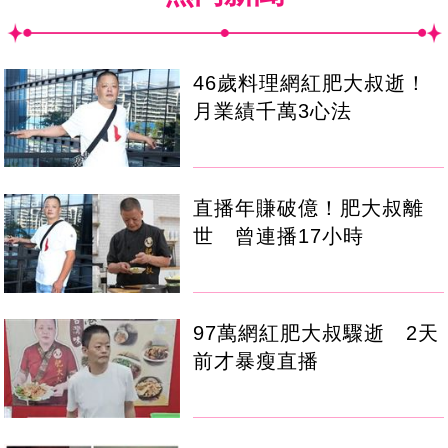
46歲料理網紅肥大叔逝！
月業績千萬3心法
直播年賺破億！肥大叔離
世 曾連播17小時
97萬網紅肥大叔驟逝 2天
前才暴瘦直播