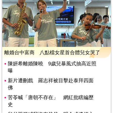
離婚台中富商 八點檔女星首合體兒女哭了
陳妍希離婚陳曉 9歲兒暴風式抽高近照
曝
新片遭刪戲 羅志祥被目擊赴泰拜四面
佛
苦苓喊「唐朝不存在」 網紅批瞎編歷
史