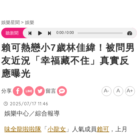
娛樂星聞
娛樂
0:00
0:00
聽新聞
賴可熱戀小7歲林佳緯！被問男
友近況「幸福藏不住」真實反
應曝光
A-
A
A+
分享
留言
2025/07/17 11:46
娛樂中心／綜合報導
味全龍
啦啦隊
「
小龍女
」人氣成員
賴可
，上月