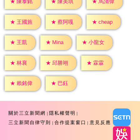
★
陳泰銘
★
陳美琪
★
馬清偉
★
cheap
★
王國旌
★
蔡阿嘎
★
王凱
★
Mina
★
小龍女
★
林襄
★
霖霖
★
邱勝翊
★
巴鈺
★
賴銘偉
關於三立新聞網
隱私權聲明
三立新聞自律守則
合作提案窗口
意見反應