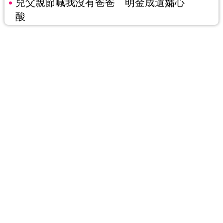
兒父親節喊我沒有爸爸 明金成遺孀心
酸