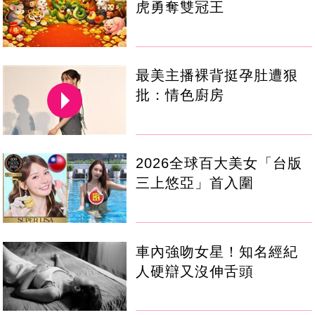
虎勇奪雙冠王
最美主播裸背挺孕肚遭狠
批：情色廚房
2026全球百大美女「台版
三上悠亞」首入圍
車內強吻女星！知名經紀
人硬辯又沒伸舌頭