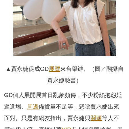
▲賈永婕促成GD
展覽
來台舉辦。（圖／翻攝自
賈永婕臉書）
GD個人展開展首日亂象頻傳，不少粉絲抱怨延
遲進場、
周邊
備貨量不足等，怒嗆賈永婕出來
面對。只是有網友指出，賈永婕與
關穎
等人不