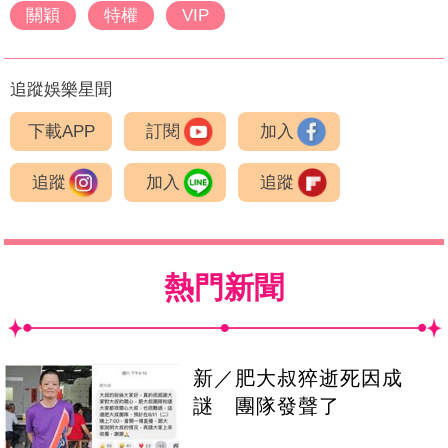
關穎
特權
VIP
追蹤娛樂星聞
下載APP
訂閱
加入
追蹤
加入
追蹤
熱門新聞
新／肥大叔猝逝死因成
謎 團隊發聲了