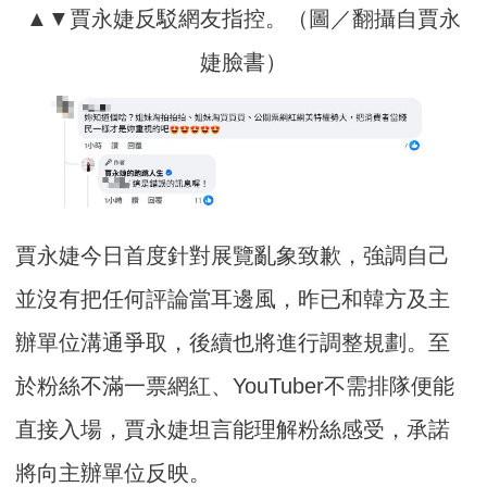
▲▼賈永婕反駁網友指控。（圖／翻攝自賈永
婕臉書）
賈永婕今日首度針對展覽亂象致歉，強調自己
並沒有把任何評論當耳邊風，昨已和韓方及主
辦單位溝通爭取，後續也將進行調整規劃。至
於粉絲不滿一票網紅、YouTuber不需排隊便能
直接入場，賈永婕坦言能理解粉絲感受，承諾
將向主辦單位反映。