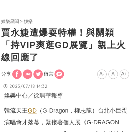
娛樂星聞
娛樂
賈永婕遭爆耍特權！與關穎
「持VIP爽逛GD展覽」親上火
線回應了
A-
A
A+
分享
留言
2025/07/18 14:32
娛樂中心／徐珮華報導
韓流天王
GD
（G-Dragon，權志龍）台北小巨蛋
演唱會才落幕，緊接著個人展《G-DRAGON