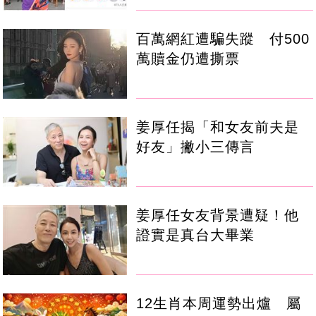
百萬網紅遭騙失蹤 付500
萬贖金仍遭撕票
姜厚任揭「和女友前夫是
好友」撇小三傳言
姜厚任女友背景遭疑！他
證實是真台大畢業
12生肖本周運勢出爐 屬