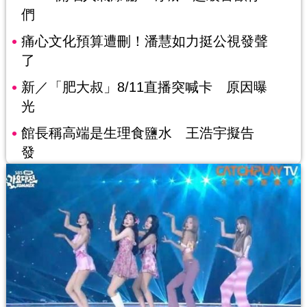
們
痛心文化預算遭刪！潘慧如力挺公視發聲
了
新／「肥大叔」8/11直播突喊卡 原因曝
光
館長稱高端是生理食鹽水 王浩宇擬告
發