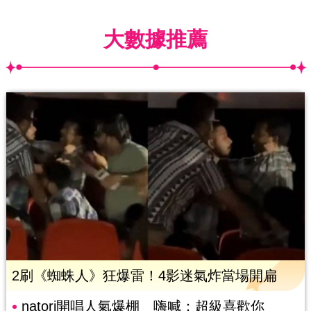
大數據推薦
2刷《蜘蛛人》狂爆雷！4影迷氣炸當場開扁
natori開唱人氣爆棚 嗨喊：超級喜歡你