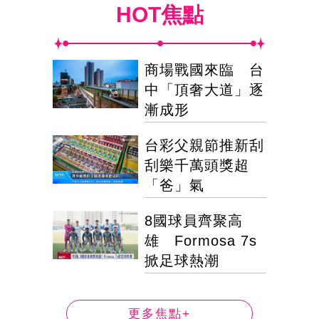
HOT焦點
商場戰國來臨 台
中「頂奢大道」逐
漸成形
台彩父親節推新刮
刮樂千萬頭獎超
「爸」氣
8國球員齊聚高
雄 Formosa 7s
掀足球熱潮
更多焦點+