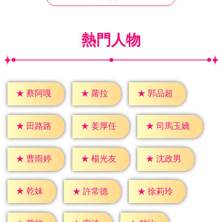
熱門人物
★
蘿拉
★
蔡阿嘎
★
郭品超
★
田路路
★
姜厚任
★
司馬玉嬌
★
曹雨婷
★
楊光友
★
沈政男
★
乾妹
★
許常德
★
徐莉玲