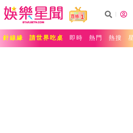
1
針線緣
請世界吃桌
即時
熱門
熱搜