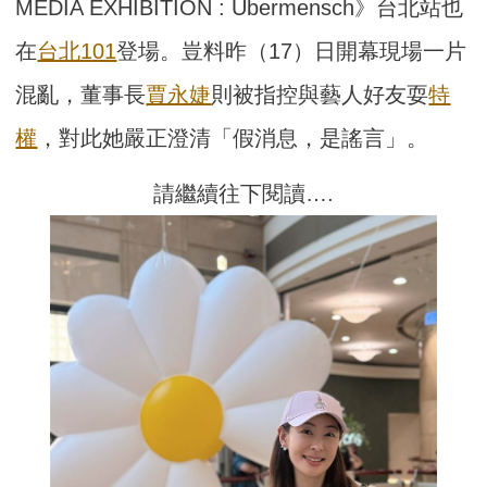
MEDIA EXHIBITION : Übermensch》台北站也
在
台北101
登場。豈料昨（17）日開幕現場一片
混亂，董事長
賈永婕
則被指控與藝人好友耍
特
權
，對此她嚴正澄清「假消息，是謠言」。
請繼續往下閱讀….