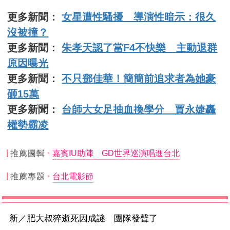
更多新聞：
女星遭性騷擾 導演性暗示：很久
沒被撞？
更多新聞：
朱孝天認了當F4不快樂 主動退群
原因曝光
更多新聞：
不只鄧佳華！簡簡前追求者為她豪
砸15萬
更多新聞：
台師大女足抽血換學分 賈永婕轟
權勢霸凌
推薦圖輯
嘉賓IU助陣 GD世界巡演唱進台北
推薦專題
台北電影節
新／肥大叔猝逝死因成謎 團隊發聲了