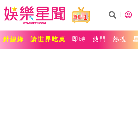
1
針線緣
請世界吃桌
即時
熱門
熱搜