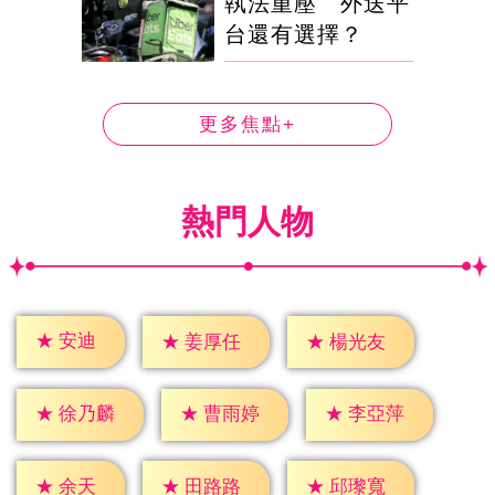
執法重壓 外送平
台還有選擇？
更多焦點+
熱門人物
★
安迪
★
姜厚任
★
楊光友
★
徐乃麟
★
曹雨婷
★
李亞萍
★
余天
★
田路路
★
邱瓈寬