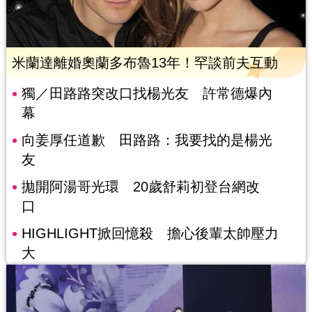
米蘭達離婚奧蘭多布魯13年！罕談前夫互動
獨／田路路突改口找楊光友 許常德爆內
幕
向姜厚任道歉 田路路：我要找的是楊光
友
拋開阿湯哥光環 20歲舒莉初登台網改
口
HIGHLIGHT掀回憶殺 擔心後輩太帥壓力
大