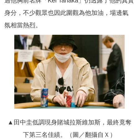
過他胸前名牌「Kei Tanaka」仍透露了他的真實
身分，不少觀眾也因此圍觀為他加油，場邊氣
氛相當熱烈。
▲田中圭低調現身賭城拉斯維加斯，最終竟奪
下第三名佳績。（圖／翻攝自Ｘ）