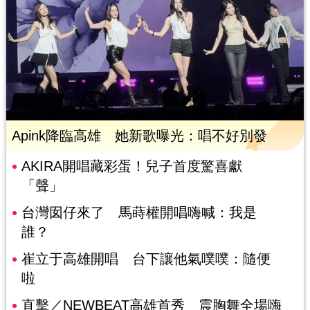
Apink降臨高雄 她新歌曝光：唱不好別發
AKIRA開唱藏彩蛋！兒子首度驚喜獻
「聲」
台灣囡仔來了 馬蒔權開唱嗨喊：我是
誰？
崔立于高雄開唱 台下讓他氣噗噗：隨便
啦
直擊／NEWBEAT高雄首秀 震胸舞全場嗨