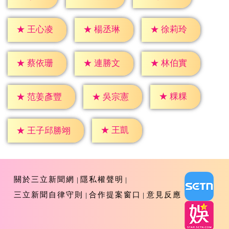
★
王心凌
★
楊丞琳
★
徐莉玲
★
蔡依珊
★
連勝文
★
林伯實
★
粿粿
★
吳宗憲
★
范姜彥豐
★
王凱
★
王子邱勝翊
關於三立新聞網
隱私權聲明
三立新聞自律守則
合作提案窗口
意見反應