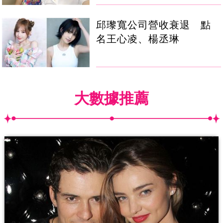
邱瓈寬公司營收衰退 點
名王心凌、楊丞琳
大數據推薦