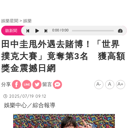
娛樂星聞
娛樂
0:00
0:00
聽新聞
田中圭甩外遇去賭博！「世界
撲克大賽」竟奪第3名 獲高額
獎金震撼日網
A-
A
A+
分享
留言
2025/07/19 09:12
娛樂中心／綜合報導