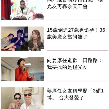
光友再轟余天工會
15歲倒追27歲男懷孕！36
歲美魔女當阿嬤了
向姜厚任道歉 田路路：
我要找的是楊光友
姜厚任女友稱學歷「3碩1
博」 台大發聲了