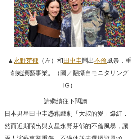
▲
永野芽郁
（左）和
田中圭
鬧出
不倫
風暴，重
創她演藝事業。（圖／翻攝自モニタリング
IG）
請繼續往下閱讀….
日本男星田中圭憑藉戲劇「大叔的愛」爆紅，
然而近期鬧出與女星永野芽郁的不倫風暴，讓
兩人演藝事業重傷，不過他並未選擇避風頭，