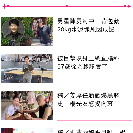
男星陳屍河中 背包藏
20kg水泥塊死因成謎
被目擊現身三總直腸科
67歲徐乃麟證實了
獨／姜厚任新歡爆黑歷
史 楊光友怒揭內幕
獨／批曹雨婷帳目亂 楊