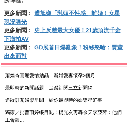
更多新聞：
遭尪嫌「乳頭不性感」離婚！女星
現況曝光
更多新聞：
史上反差最大女優！21歲頂流千金
下海拍AV
更多新聞：
GD展首日爆亂象！粉絲怒嗆：賈董
出來面對
蕭煌奇喜迎愛情結晶 新婚愛妻懷孕3個月
最即時的新聞話題 追蹤訂閱三立新聞網
追蹤訂閱娛樂星聞 給你最即時的娛樂星鮮事
獨家／批曹雨婷帳目亂！楊光友再轟余天李亞萍：他們
工會跟...