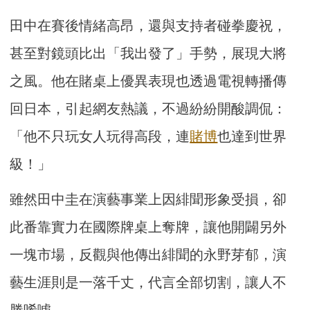
田中在賽後情緒高昂，還與支持者碰拳慶祝，
甚至對鏡頭比出「我出發了」手勢，展現大將
之風。他在賭桌上優異表現也透過電視轉播傳
回日本，引起網友熱議，不過紛紛開酸調侃：
「他不只玩女人玩得高段，連
賭博
也達到世界
級！」
雖然田中圭在演藝事業上因緋聞形象受損，卻
此番靠實力在國際牌桌上奪牌，讓他開闢另外
一塊市場，反觀與他傳出緋聞的永野芽郁，演
藝生涯則是一落千丈，代言全部切割，讓人不
勝唏噓。