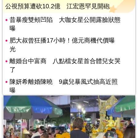
公視預算遭砍10.2億 江宏恩罕見開砲
昔暴瘦雙頰凹陷 大咖女星公開露臉狀態
曝
肥大叔曾狂播17小時！億元商機代價曝
光
離婚台中富商 八點檔女星首合體兒女哭
了
陳妍希離婚陳曉 9歲兒暴風式抽高近照
曝