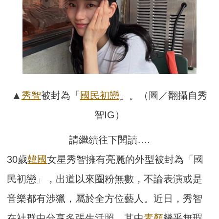
▲
秀智
被封為「
國民
初戀
」。（圖／翻攝自秀
智IG）
請繼續往下閱讀….
30歲
韓國
女星秀智擁有亮麗的外型被封為「國
民初戀」，出道以來圈粉無數，不論表演或是
音樂都有涉獵，屬於全方位藝人。近日，秀智
在社群中分享多張生活照，其中
素顏
幾乎無瑕