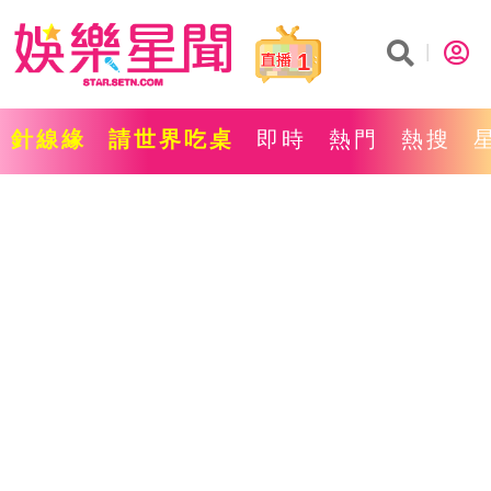
1
針線緣
請世界吃桌
即時
熱門
熱搜