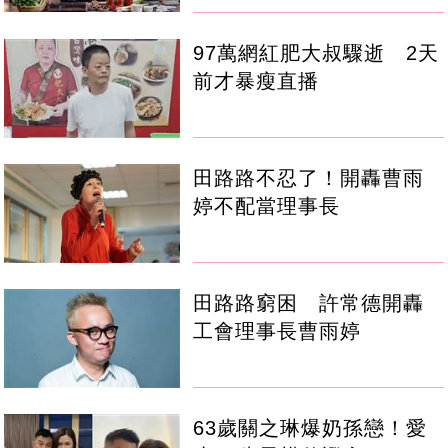
97萬網紅肥大叔驟逝 2天
前才暴瘦直播
田路路不忍了！開轟曹雨
婷不配當理事長
田路路窮困 許常德開轟
工會理事長曹雨婷
63歲關之琳爆奶孫戀！愛