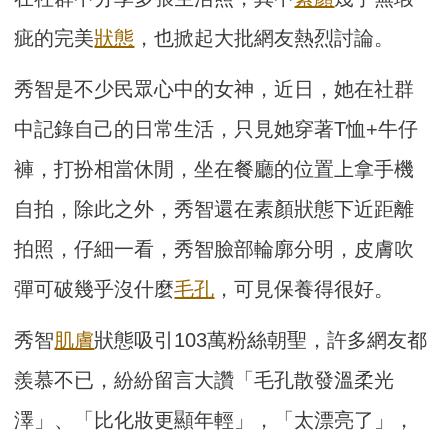
疵的完美
狀態
，也掀起大批網友熱烈討論。
秀智是不少民眾心中的女神，近日，她在社群
中記錄自己的日常生活，只見她穿著T恤+牛仔
褲，打扮相當休閒，坐在餐廳的位置上拿手機
自拍，除此之外，秀智還在素顏狀態下近距離
拍照，仔細一看，秀智臉部輪廓分明，皮膚吹
彈可破幾乎沒什麼
毛孔
，可見保養得很好。
秀智
肌膚
狀態吸引103萬粉絲朝聖，許多網友都
羨慕不已，紛紛留言大讚「毛孔散發溫柔光
澤」、「比化妝更顯年輕」，「太漂亮了」，