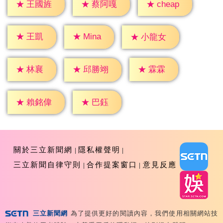
★
cheap
★
王國旌
★
蔡阿嘎
★
王凱
★
Mina
★
小龍女
★
林襄
★
霖霖
★
邱勝翊
★
巴鈺
★
賴銘偉
關於三立新聞網
隱私權聲明
三立新聞自律守則
合作提案窗口
意見反應
三立新聞網
為了提供更好的閱讀內容，我們使用相關網站技
Copyright ©2026 Sanlih E-Television All Rights