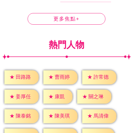
更多焦點+
熱門人物
★
田路路
★
曹雨婷
★
許常德
★
康凱
★
姜厚任
★
關之琳
★
陳泰銘
★
陳美琪
★
馬清偉