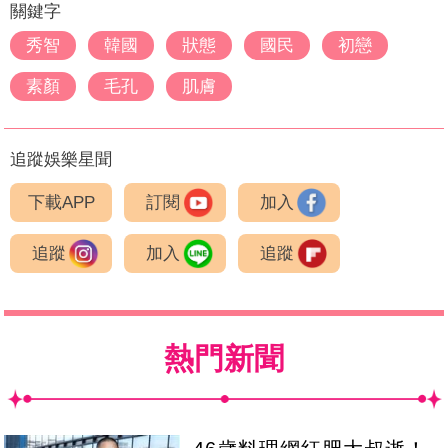
關鍵字
秀智
韓國
狀態
國民
初戀
素顏
毛孔
肌膚
追蹤娛樂星聞
下載APP
訂閱
加入
追蹤
加入
追蹤
熱門新聞