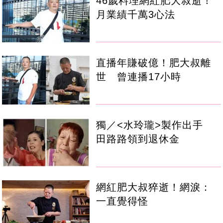
46歲料理網紅肥大叔逝！
月業績千萬3心法
直播年賺破億！肥大叔離
世 曾連播17小時
獨／<水玲瓏>製作出手
田路路領到退休金
網紅肥大叔猝逝！網淚：
一直覺得怪