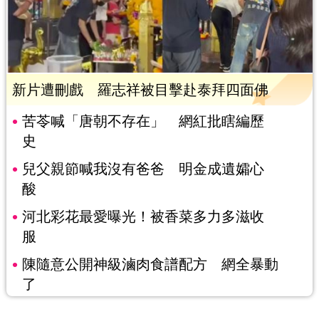
新片遭刪戲 羅志祥被目擊赴泰拜四面佛
苦苓喊「唐朝不存在」 網紅批瞎編歷
史
兒父親節喊我沒有爸爸 明金成遺孀心
酸
河北彩花最愛曝光！被香菜多力多滋收
服
陳隨意公開神級滷肉食譜配方 網全暴動
了