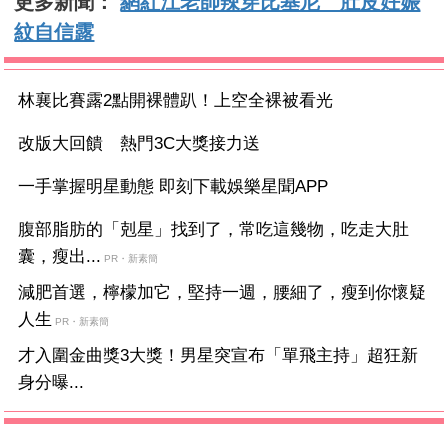
更多新聞：
網紅江老師辣穿比基尼 肚皮妊娠
紋自信露
林襄比賽露2點開裸體趴！上空全裸被看光
改版大回饋 熱門3C大獎接力送
一手掌握明星動態 即刻下載娛樂星聞APP
腹部脂肪的「剋星」找到了，常吃這幾物，吃走大肚
囊，瘦出...
PR・新素簡
減肥首選，檸檬加它，堅持一週，腰細了，瘦到你懷疑
人生
PR・新素簡
才入圍金曲獎3大獎！男星突宣布「單飛主持」超狂新
身分曝...