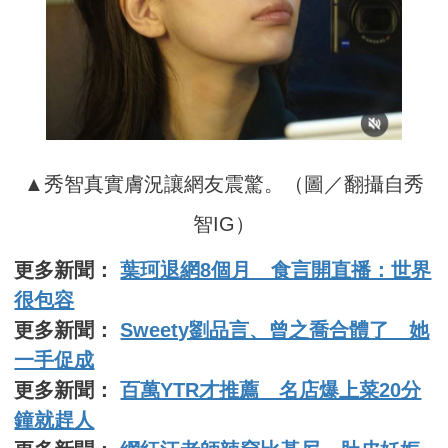
▲秀智真實膚況讓網友震驚。（圖／翻攝自秀
智IG）
更多新聞：
葉珂退網8個月 食言開直播：世界
很包容
更多新聞：
Sweety劉品言、曾之喬合體了 她
一手促成
更多新聞：
百萬YTR才推薦 名店爆上菜20分
鐘就趕人