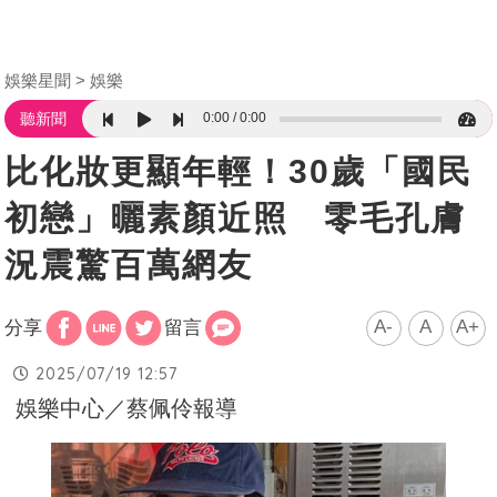
娛樂星聞
娛樂
0:00
0:00
聽新聞
比化妝更顯年輕！30歲「國民
初戀」曬素顏近照 零毛孔膚
況震驚百萬網友
A-
A
A+
分享
留言
2025/07/19 12:57
娛樂中心／蔡佩伶報導