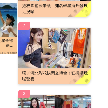
捲校園霸凌爭議 知名韓星海外發展
近況曝
2
女星全裸
」 崩潰
ed by
獨／河北彩花快閃文博會！狂掃潮玩
曝驚喜
3