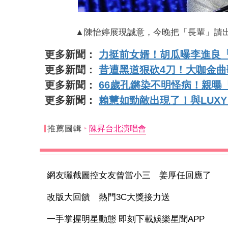
▲陳怡婷展現誠意，今晚把「長輩」請
更多新聞：
力挺前女婿！胡瓜曝李進良
更多新聞：
昔遭黑道狠砍4刀！大咖金
更多新聞：
66歲孔鏘染不明怪病！親曝
更多新聞：
賴慧如勁敵出現了！與LUXY
推薦圖輯
陳昇台北演唱會
網友曬截圖控女友曾當小三 姜厚任回應了
改版大回饋 熱門3C大獎接力送
一手掌握明星動態 即刻下載娛樂星聞APP