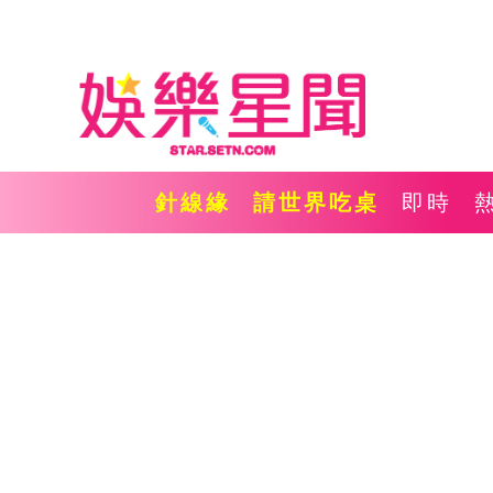
針線緣
請世界吃桌
即時