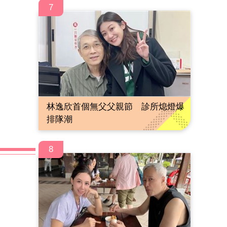
7
林逸欣首個無父父親節 診所熄燈爆
排隊潮
8