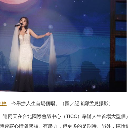
怡婷
，今舉辦人生首場個唱。（圖／記者鄭孟晃攝影）
20一連兩天在台北國際會議中心（TICC）舉辦人生首場大型個
訪時透露心情雖緊張、有壓力，但更多的是期待。另外，陳怡