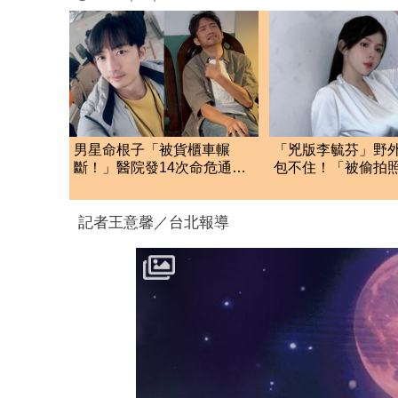
男星命根子「被貨櫃車輾
「兇版李毓芬」野
斷！」醫院發14次命危通
包不住！「被偷拍
知 他求母：放我走
出遭瘋傳
記者王意馨／台北報導