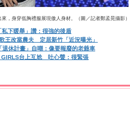
出來，身穿低胸禮服展現傲人身材。（圖／記者鄭孟晃攝影）
「私下暖舉」讚：很強的後盾
曲歌王改當農夫 定居新竹「近況曝光」
「退休計畫」自嘲：像要報廢的老爺車
 GIRLS台上互尬 吐心聲：很緊張