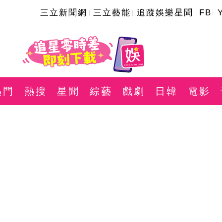
三立新聞網
三立藝能
追蹤娛樂星聞
FB
熱門
熱搜
星聞
綜藝
戲劇
日韓
電影