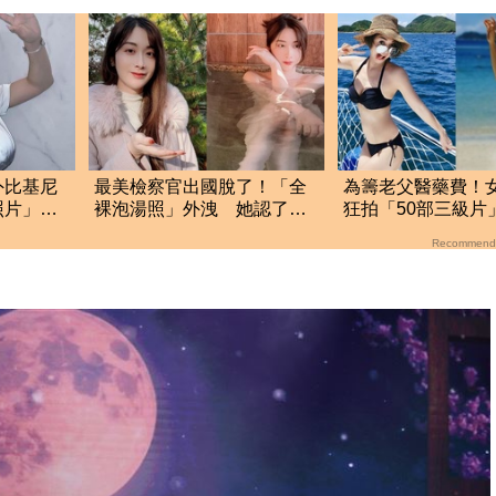
外比基尼
最美檢察官出國脫了！「全
為籌老父醫藥費！
照片」流
裸泡湯照」外洩 她認了：
狂拍「50部三級片
我一大突破
大哭：沒靈魂了
Recommend