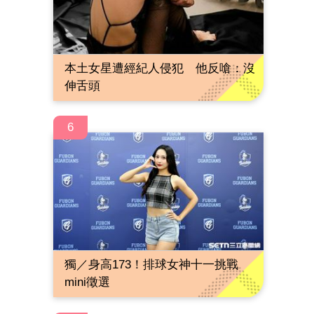
本土女星遭經紀人侵犯 他反嗆：沒
伸舌頭
6
獨／身高173！排球女神十一挑戰
mini徵選