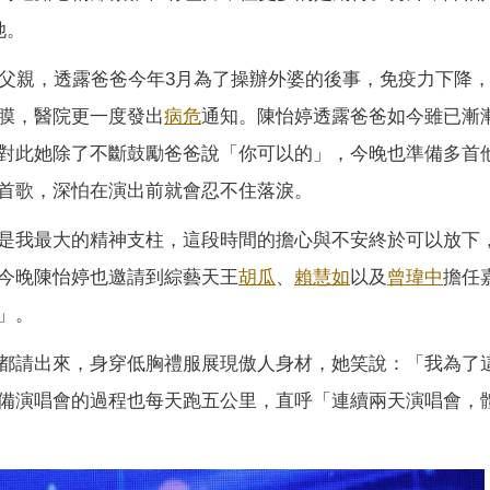
她。
給父親，透露爸爸今年3月為了操辦外婆的後事，免疫力下降
膜，醫院更一度發出
病危
通知。陳怡婷透露爸爸如今雖已漸
對此她除了不斷鼓勵爸爸說「你可以的」，今晚也準備多首
首歌，深怕在演出前就會忍不住落淚。
是我最大的精神支柱，這段時間的擔心與不安終於可以放下
今晚陳怡婷也邀請到綜藝天王
胡瓜
、
賴慧如
以及
曾瑋中
擔任
」。
都請出來，身穿低胸禮服展現傲人身材，她笑說：「我為了
備演唱會的過程也每天跑五公里，直呼「連續兩天演唱會，