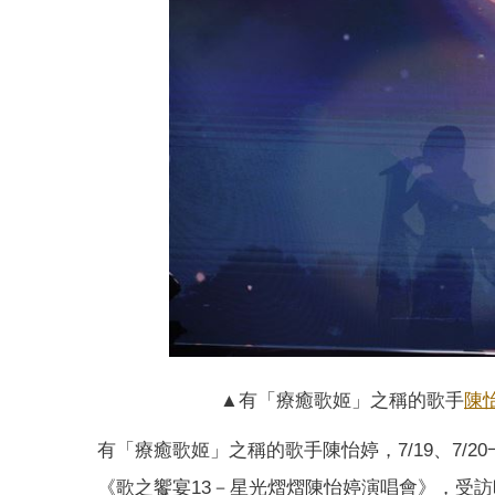
▲有「療癒歌姬」之稱的歌手
陳
有「療癒歌姬」之稱的歌手陳怡婷，7/19、7/
《歌之饗宴13－星光熠熠陳怡婷演唱會》，受