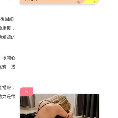
，後因細
漸康復，
他愛聽的
，很開心
嘉賓，透
這禮服，
5
體力是很