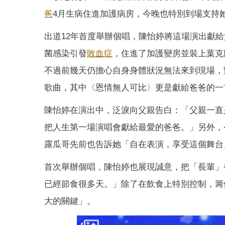
爸
4月生病住進加護病房，今晚也特別到場支持
出道12年首度舉辦個唱，陳怡婷將這場演出獻
菌感染引發
敗血症
，住進了加護變房並裝上葉克
不過前幾天仍擔心自身身體狀況無法來到現場，
歌曲，其中〈恩情無人可比〉更是獻給爸爸的一
陳怡婷在演出中，泛淚向父親告白：「父親一直
把人生第一場演唱會獻給最愛的爸爸。」另外，
露瓜哥先前也告訴她「自在表演，享受這個舞台
首次舉辦個唱，陳怡婷也展現誠意，把「長輩」
已經節食很多天。」除了在飲食上特別控制，籌
大的關鍵」。