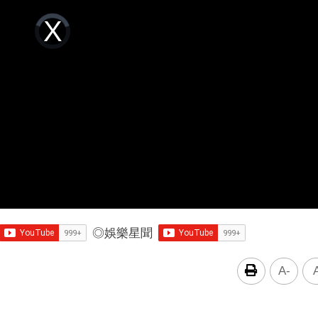
Video
Player
is
loading.
◎
娛樂星聞
A-