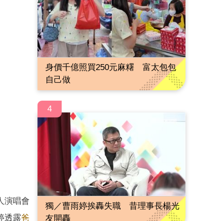
身價千億照買250元麻糬 富太包包
自己做
4
人演唱會
獨／曹雨婷挨轟失職 昔理事長楊光
婷透露
爸
友開轟