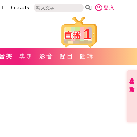
YT
threads
登入
1
音樂
專題
影音
節目
圖輯
直播✦活動