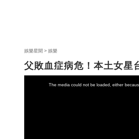
娛樂星聞
娛樂
父敗血症病危！本土女星
This
is
a
The media could not be loaded, either because
modal
window.