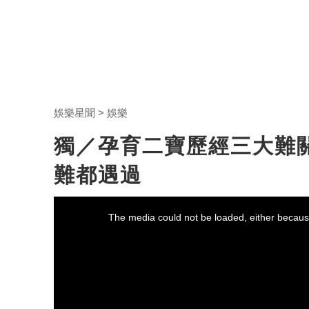
娛樂星聞
娛樂
獨／孕育二寶歷經三大難
難都遇過
This
is
a
The media could not be loaded, either because
modal
window.