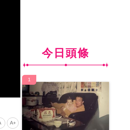
今日頭條
1
A
A+