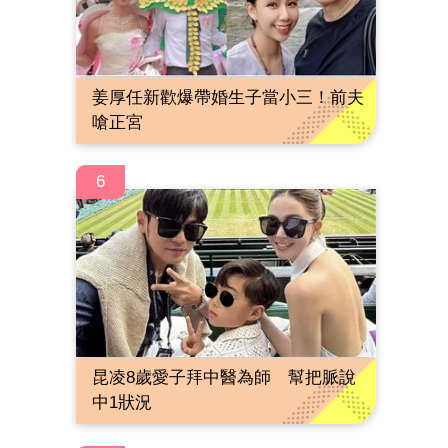
姜厚任新歡爆帶婚生子當小三！前夫
嗆正宮
6
昆凌8歲愛子拜中醫為師 幫把脈說
中1狀況