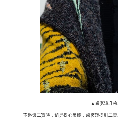
▲盧彥澤升格
不過懷二寶時，還是提心吊膽，盧彥澤提到二寶