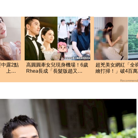
中露2點
高圓圓牽女兒現身機場！6歲
超兇美女網紅「全
」 上空
Rhea長成「長髮版趙又
繪打掃！」破4百
廷」 母女溫馨互動曝
YT沒下架原因曝
Recommend