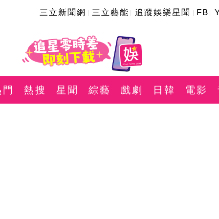
三立新聞網
三立藝能
追蹤娛樂星聞
FB
熱門
熱搜
星聞
綜藝
戲劇
日韓
電影