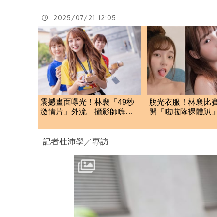
2025/07/21 12:05
震撼畫面曝光！林襄「49秒
脫光衣服！林襄比賽
激情片」外流 攝影師嗨到
開「啦啦隊裸體趴
手抖
全裸被看光光
記者杜沛學／專訪