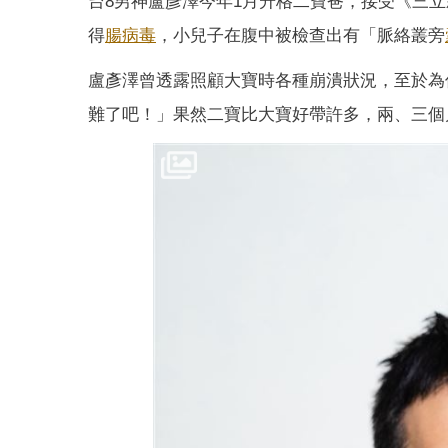
台8男神盧彥澤今年1月升格二寶爸，接受《三
得
腸病毒
，小兒子在腹中被檢查出有「脈絡叢旁
盧彥澤曾透露照顧大寶時各種崩潰狀況，至於為
難了吧！」果然二寶比大寶好帶許多，兩、三個