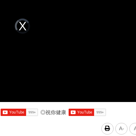
Video
Player
is
loading.
◎
祝你健康
A-