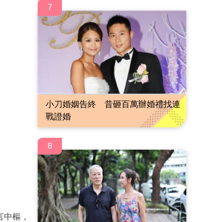
7
小刀婚姻告終 昔砸百萬辦婚禮找連
戰證婚
8
言中樞，