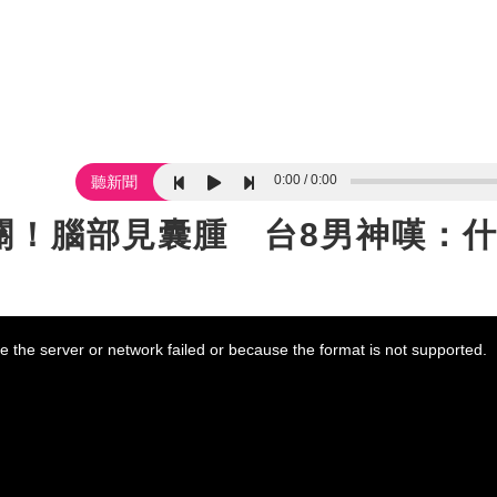
0:00
0:00
聽新聞
關！腦部見囊腫 台8男神嘆：
 the server or network failed or because the format is not supported.