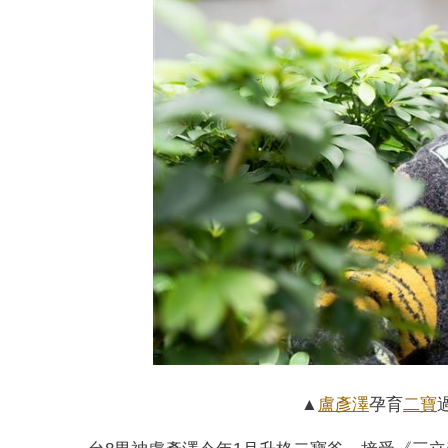
▲
盧彥澤
孕育
二寶