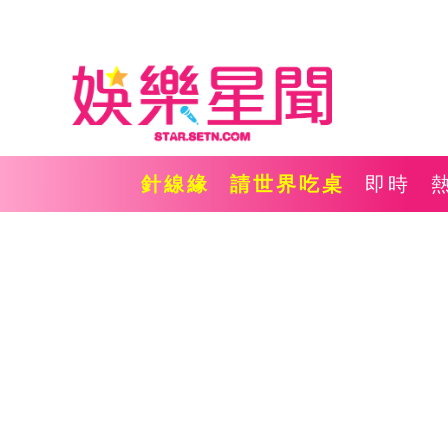
針線緣
請世界吃桌
即時