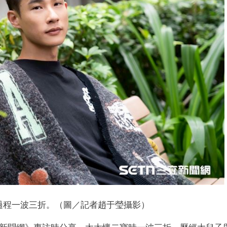
過程一波三折。（圖／記者趙于瑩攝影）