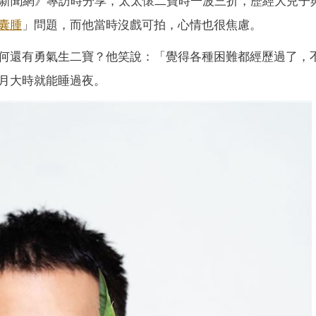
立新聞網》專訪時分享，太太懷二寶時一波三折，歷經大兒子
囊腫
」問題，而他當時沒戲可拍，心情也很焦慮。
何還有勇氣生二寶？他笑說：「覺得各種困難都經歷過了，
月大時就能睡過夜。