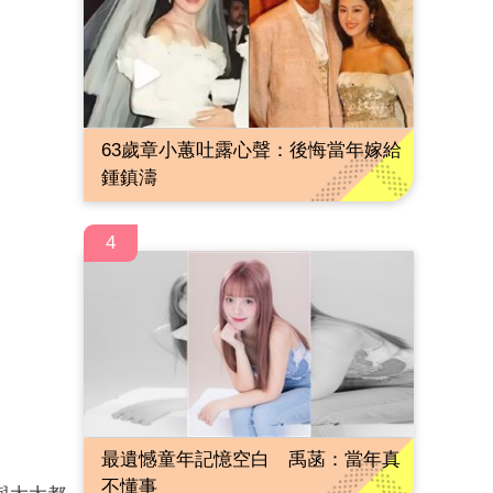
63歲章小蕙吐露心聲：後悔當年嫁給
鍾鎮濤
4
最遺憾童年記憶空白 禹菡：當年真
不懂事