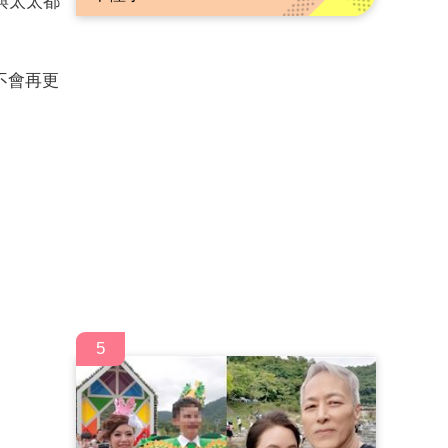
與太太都
不會再更
5