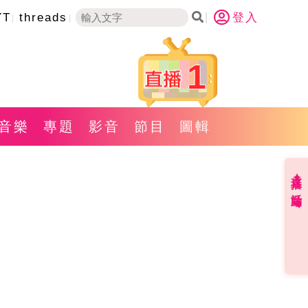
YT
threads
登入
1
音樂
專題
影音
節目
圖輯
直播✦活動