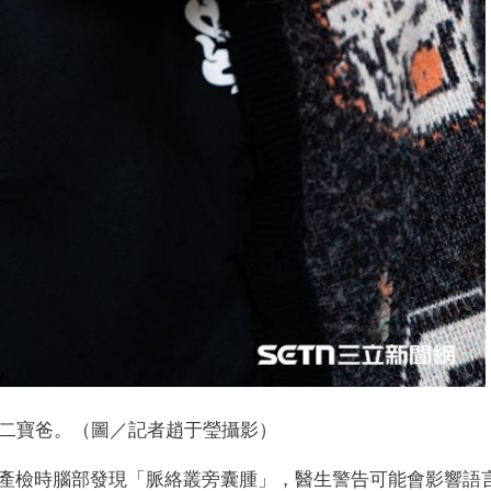
二寶爸。（圖／記者趙于瑩攝影）
產檢時腦部發現「脈絡叢旁囊腫」，醫生警告可能會影響語