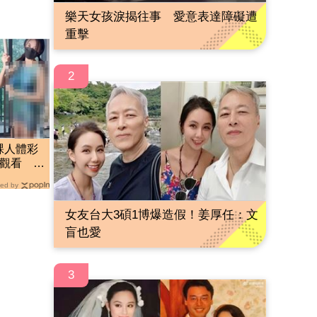
樂天女孩淚揭往事 愛意表達障礙遭
重擊
2
裸人體彩
萬觀看
ed by
女友台大3碩1博爆造假！姜厚任：文
盲也愛
3