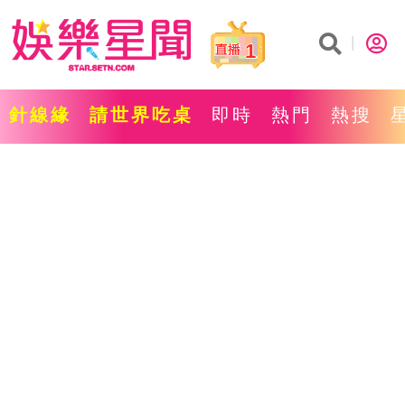
1
針線緣
請世界吃桌
即時
熱門
熱搜