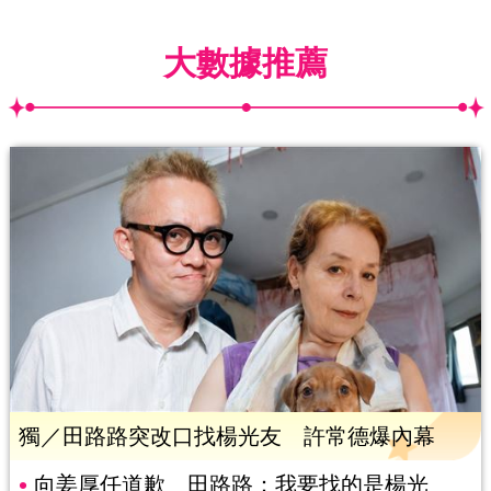
大數據推薦
獨／田路路突改口找楊光友 許常德爆內幕
向姜厚任道歉 田路路：我要找的是楊光