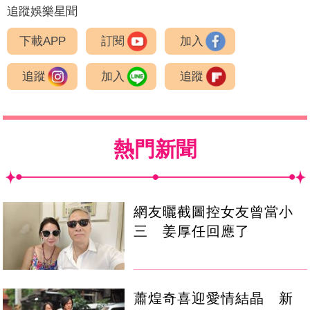
追蹤娛樂星聞
下載APP
訂閱
加入
追蹤
加入
追蹤
熱門新聞
網友曬截圖控女友曾當小
三 姜厚任回應了
蕭煌奇喜迎愛情結晶 新