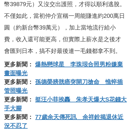
幣39879元）又沒交出護照，才得以順利逃脫。
不僅如此，當初仲介宣稱一周能賺進約200萬日
圓（約新台幣39萬元），加上當地流行給小
費，收入還可能更高，但實際上薪水是之後才
會匯到日本，搞不好最後連一毛錢都拿不到。
更多新聞：
爆熱戀球星 李珠珢合照男粉嫌棄
畫面曝光
更多新聞：
孫德榮膀胱癌突開刀搶命 憔悴插
管照曝光
更多新聞：
挺汪小菲挨轟 朱孝天爆大S花錢大
手大腳
更多新聞：
77歲余天傳死訊 余祥銓揭退休近
況不忍了