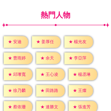
熱門人物
★
安迪
★
姜厚任
★
楊光友
★
余天
★
曹雨婷
★
李亞萍
★
邱瓈寬
★
王心凌
★
楊丞琳
★
王燦
★
徐乃麟
★
田路路
★
蔡依珊
★
連勝文
★
張進芳