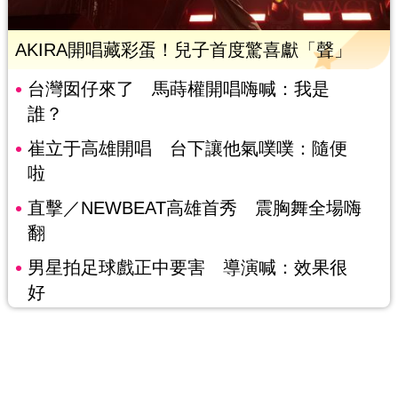
AKIRA開唱藏彩蛋！兒子首度驚喜獻「聲」
台灣囡仔來了 馬蒔權開唱嗨喊：我是
誰？
崔立于高雄開唱 台下讓他氣噗噗：隨便
啦
直擊／NEWBEAT高雄首秀 震胸舞全場嗨
翻
男星拍足球戲正中要害 導演喊：效果很
好