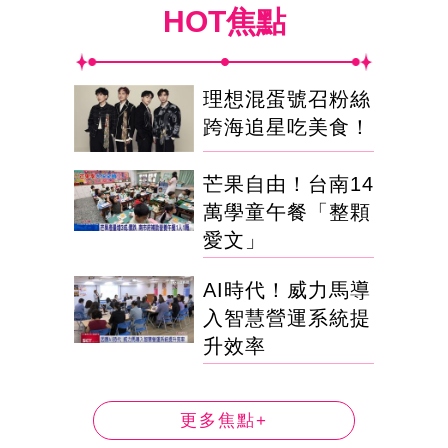
HOT焦點
理想混蛋號召粉絲
跨海追星吃美食！
芒果自由！台南14
萬學童午餐「整顆
愛文」
AI時代！威力馬導
入智慧營運系統提
升效率
更多焦點+