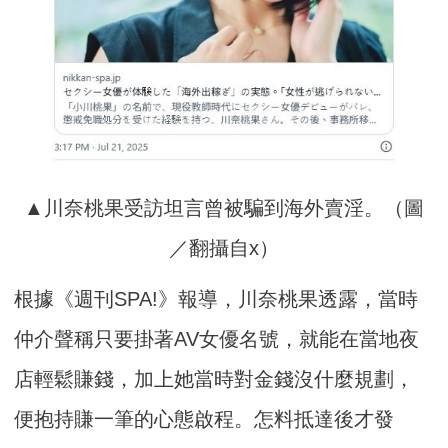
▲川奈桃果受訪坦言曾被騙到海外賣淫。（圖
／翻攝自x）
根據《週刊SPA!》報導，川奈桃果透露，當時
仲介聲稱只要掛著AV女優名號，就能在當地夜
店輕鬆賺錢，加上她當時對金錢沒什麼規劃，
便抱持賺一筆的心態啟程。怎料抵達後才發