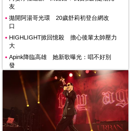
友
拋開阿湯哥光環 20歲舒莉初登台網改
口
HIGHLIGHT掀回憶殺 擔心後輩太帥壓力
大
Apink降臨高雄 她新歌曝光：唱不好別
發