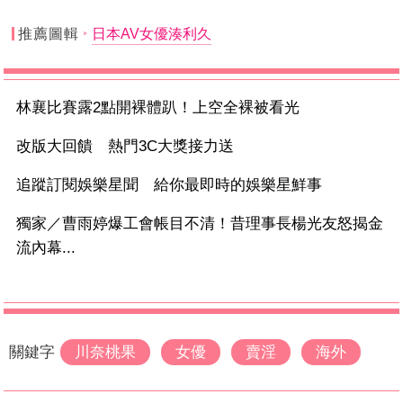
推薦圖輯
日本AV女優湊利久
林襄比賽露2點開裸體趴！上空全裸被看光
改版大回饋 熱門3C大獎接力送
追蹤訂閱娛樂星聞 給你最即時的娛樂星鮮事
獨家／曹雨婷爆工會帳目不清！昔理事長楊光友怒揭金
流內幕...
關鍵字
川奈桃果
女優
賣淫
海外