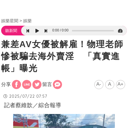
娛樂星聞
娛樂
0:00
0:00
聽新聞
兼差AV女優被解雇！物理老師
慘被騙去海外賣淫 「真實進
帳」曝光
A-
A
A+
分享
留言
2025/07/22 07:57
記者蔡維歆／綜合報導