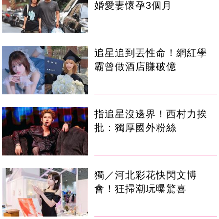
婚愛妻懷孕3個月
追星追到丟性命！網紅學
霸曾做酒店賺破億
指追星沒邊界！西村力挨
批：獨厚國外粉絲
獨／河北彩花快閃文博
會！狂掃潮玩曝驚喜