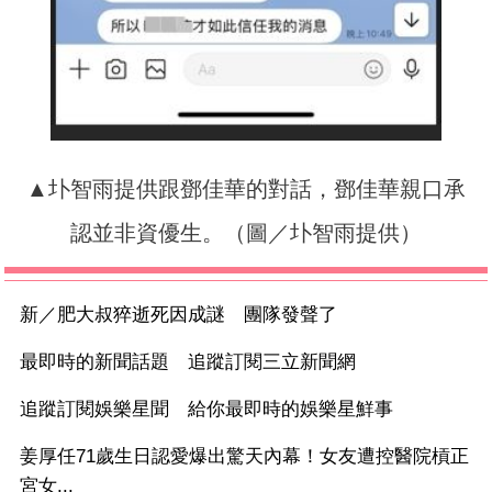
▲圤智雨提供跟鄧佳華的對話，鄧佳華親口承
認並非資優生。（圖／圤智雨提供）
新／肥大叔猝逝死因成謎 團隊發聲了
最即時的新聞話題 追蹤訂閱三立新聞網
追蹤訂閱娛樂星聞 給你最即時的娛樂星鮮事
姜厚任71歲生日認愛爆出驚天內幕！女友遭控醫院槓正
宮女...