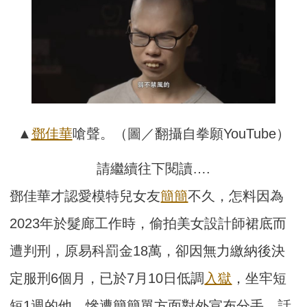
▲
鄧佳華
嗆聲。（圖／翻攝自拳願YouTube）
請繼續往下閱讀….
鄧佳華才認愛模特兒女友
簡簡
不久，怎料因為
2023年於髮廊工作時，偷拍美女設計師裙底而
遭判刑，原易科罰金18萬，卻因無力繳納後決
定服刑6個月，已於7月10日低調
入獄
，坐牢短
短1週的他，慘遭簡簡單方面對外宣布分手，話