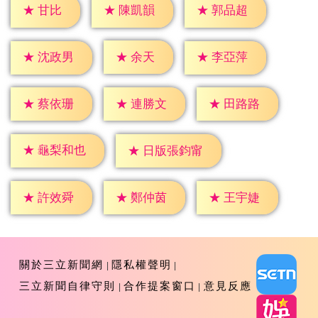
★
甘比
★
陳凱韻
★
郭品超
★
余天
★
沈政男
★
李亞萍
★
蔡依珊
★
連勝文
★
田路路
★
龜梨和也
★
日版張鈞甯
★
許效舜
★
鄭仲茵
★
王宇婕
關於三立新聞網
隱私權聲明
三立新聞自律守則
合作提案窗口
意見反應