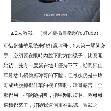
▲2人激戰。（圖／翻攝自拳願YouTube）
可惜鄧佳華最後未能打贏瑋哥，2人第一關就交
手，必須要在限時內脫下對方的襪子，比賽開
始後，雙方一度躺在地上僵持不下，期間鄧佳
華雖然出招偷抓瑋哥的下體，但最後仍是由瑋
哥成功脫掉鄧佳華的襪子獲勝，瑋哥感言「全
部都用一些陰險招數，指甲刮眼睛啊、踢雞雞
這種都來了，好險我這個重在武德、習武之