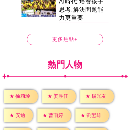
AI時代!培養孩子
思考.解決問題能
力更重要
更多焦點+
熱門人物
★
徐莉玲
★
姜厚任
★
楊光友
★
安迪
★
曹雨婷
★
劉鑾雄