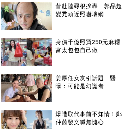
昔赴陸尋根挨轟 郭品超
變禿頭近照嚇壞網
身價千億照買250元麻糬
富太包包自己做
姜厚任女友引話題 醫
曝：可能是幻謊者
爆遭取代事前不知情！鄭
仲茵發文喊無愧心