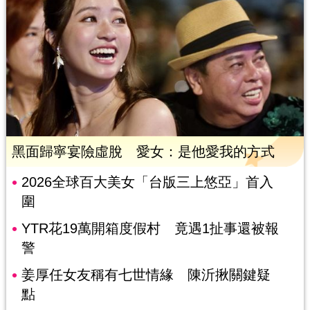
黑面歸寧宴險虛脫 愛女：是他愛我的方式
2026全球百大美女「台版三上悠亞」首入
圍
YTR花19萬開箱度假村 竟遇1扯事還被報
警
姜厚任女友稱有七世情緣 陳沂揪關鍵疑
點