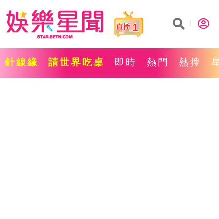
1
針線緣
請世界吃桌
即時
熱門
熱搜