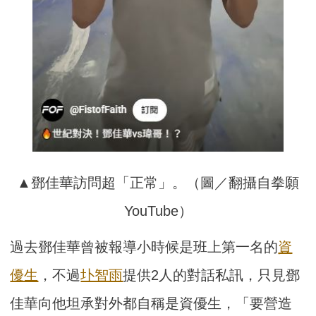
▲鄧佳華訪問超「正常」。（圖／翻攝自拳願
YouTube）
過去鄧佳華曾被報導小時候是班上第一名的
資
優生
，不過
圤智雨
提供2人的對話私訊，只見鄧
佳華向他坦承對外都自稱是資優生，「要營造