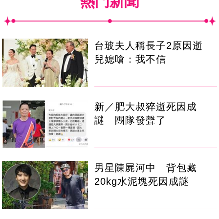
熱門新聞
台玻夫人稱長子2原因逝
兒媳嗆：我不信
新／肥大叔猝逝死因成
謎 團隊發聲了
男星陳屍河中 背包藏
20kg水泥塊死因成謎