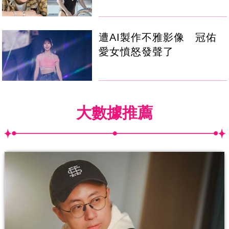
遭AI製作不雅影像 冠佑
愛女憤怒發聲了
大數據推薦