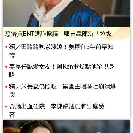
慈濟買BNT遭詐掀議！呱吉轟陳沂「垃圾」
獨／田路路晚景淒涼！姜厚任3年前早知
情
姜厚任認愛女友！阿Ken揪疑點他罕現身
嗆
獨／米長蟲仍照吃 樂團主唱嘔吐崩潰爆
哭
曾腦出血住院 李陳鎬酒駕將出庭受
審