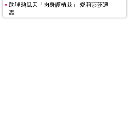
助理颱風天「肉身護植栽」 愛莉莎莎遭
轟