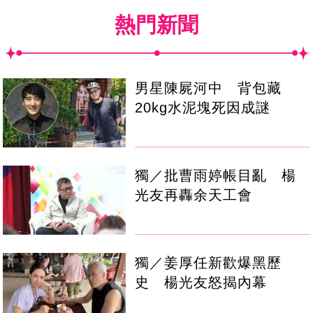
熱門新聞
男星陳屍河中 背包藏
20kg水泥塊死因成謎
獨／批曹雨婷帳目亂 楊
光友再轟余天工會
獨／姜厚任新歡爆黑歷
史 楊光友怒揭內幕