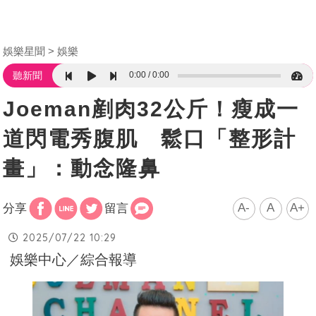
娛樂星聞
娛樂
0:00
0:00
聽新聞
Joeman剷肉32公斤！瘦成一
道閃電秀腹肌 鬆口「整形計
畫」：動念隆鼻
A-
A
A+
分享
留言
2025/07/22 10:29
娛樂中心／綜合報導