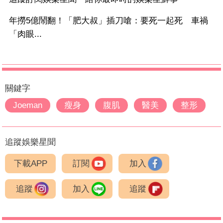
年撈5億鬧翻！「肥大叔」插刀嗆：要死一起死 車禍
「肉眼...
關鍵字
Joeman
瘦身
腹肌
醫美
整形
追蹤娛樂星聞
下載APP
訂閱
加入
追蹤
加入
追蹤