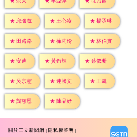
★
余天
★
李亞萍
★
徐乃麟
★
邱瓈寬
★
王心凌
★
楊丞琳
★
田路路
★
徐莉玲
★
林伯實
★
安迪
★
黃鐙輝
★
蔡依珊
★
王凱
★
吳宗憲
★
連勝文
★
龔慈恩
★
陳品妤
關於三立新聞網
隱私權聲明