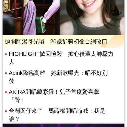
拋開阿湯哥光環 20歲舒莉初登台網改口
HIGHLIGHT掀回憶殺 擔心後輩太帥壓力
大
Apink降臨高雄 她新歌曝光：唱不好別
發
AKIRA開唱藏彩蛋！兒子首度驚喜獻
「聲」
台灣囡仔來了 馬蒔權開唱嗨喊：我是
誰？