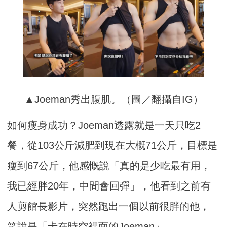
▲Joeman秀出腹肌。（圖／翻攝自IG）
如何瘦身成功？Joeman透露就是一天只吃2
餐，從103公斤減肥到現在大概71公斤，目標是
瘦到67公斤，他感慨說「真的是少吃最有用，
我已經胖20年，中間會回彈」，他看到之前有
人剪館長影片，突然跑出一個以前很胖的他，
笑說是「卡在時空裡面的Joeman」。