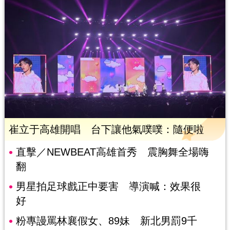
崔立于高雄開唱 台下讓他氣噗噗：隨便啦
直擊／NEWBEAT高雄首秀 震胸舞全場嗨
翻
男星拍足球戲正中要害 導演喊：效果很
好
粉專謾罵林襄假女、89妹 新北男罰9千