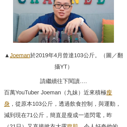
▲
Joeman
於2019年4月曾達103公斤。（圖／翻
攝YT）
請繼續往下閱讀….
百萬YouTuber Joeman（九妹）近來積極
瘦
身
，從原本103公斤，透過飲食控制，與運動，
減到現在71公斤，簡直是瘦成一道閃電，昨
（21日）又直接掀衣大露
腹肌
，令人好奇他的