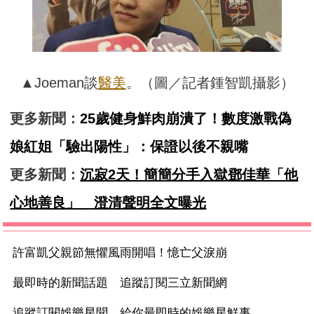
▲Joeman談
醫美
。（圖／記者鍾智凱攝影）
更多新聞：
25歲健身鮮肉崩潰了！數度激戰偽
娘紅姐「驗出陽性」：保證以後不親嘴
更多新聞：
沉寂2天！簡簡分手入獄鄧佳華「他
心地善良」 澄清聲明全文曝光
許富凱父親節無懼風雨開唱！憶亡父淚崩
最即時的新聞話題 追蹤訂閱三立新聞網
追蹤訂閱娛樂星聞 給你最即時的娛樂星鮮事