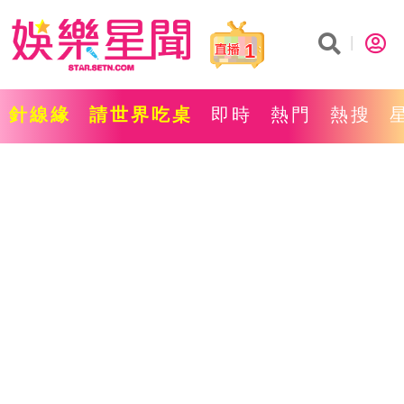
1
針線緣
請世界吃桌
即時
熱門
熱搜