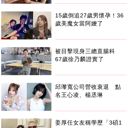
15歲倒追27歲男懷孕！36
歲美魔女當阿嬤了
被目擊現身三總直腸科
67歲徐乃麟證實了
邱瓈寬公司營收衰退 點
名王心凌、楊丞琳
姜厚任女友稱學歷「3碩1