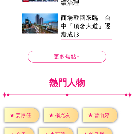
續治理
商場戰國來臨 台
中「頂奢大道」逐
漸成形
更多焦點+
熱門人物
★
姜厚任
★
楊光友
★
曹雨婷