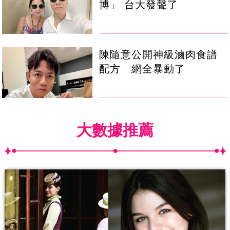
博」 台大發聲了
陳隨意公開神級滷肉食譜
配方 網全暴動了
大數據推薦