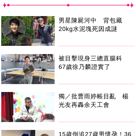
男星陳屍河中 背包藏
20kg水泥塊死因成謎
被目擊現身三總直腸科
67歲徐乃麟證實了
獨／批曹雨婷帳目亂 楊
光友再轟余天工會
15歲倒追27歲男懷孕！36