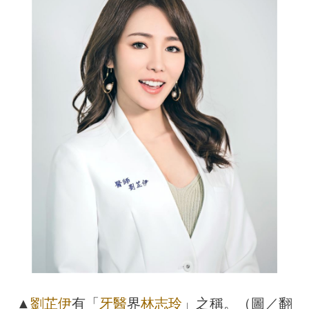
▲
劉芷伊
有「
牙醫
界
林志玲
」之稱。（圖／翻