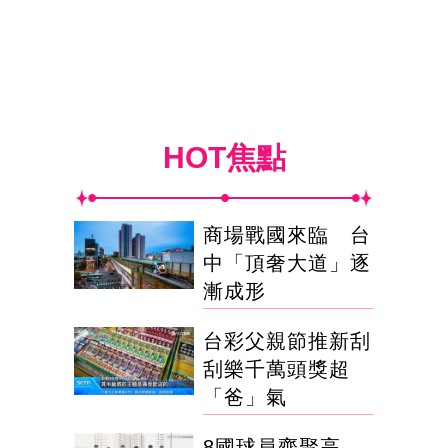
HOT焦點
商場戰國來臨 台
中「頂奢大道」逐
漸成形
台彩父親節推新刮
刮樂千萬頭獎超
「爸」氣
8國球員齊聚高