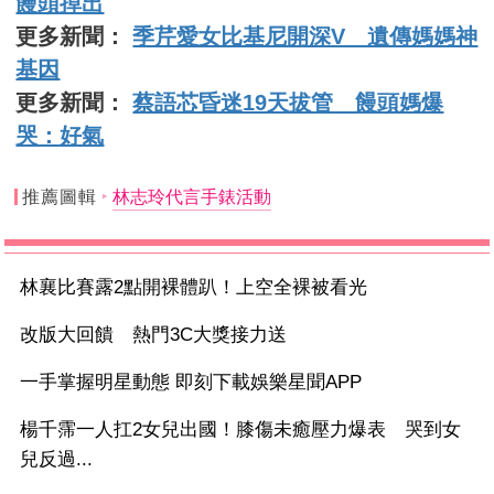
饅頭掉出
更多新聞：
季芹愛女比基尼開深V 遺傳媽媽神
基因
更多新聞：
蔡語芯昏迷19天拔管 饅頭媽爆
哭：好氣
推薦圖輯
林志玲代言手錶活動
林襄比賽露2點開裸體趴！上空全裸被看光
改版大回饋 熱門3C大獎接力送
一手掌握明星動態 即刻下載娛樂星聞APP
楊千霈一人扛2女兒出國！膝傷未癒壓力爆表 哭到女
兒反過...