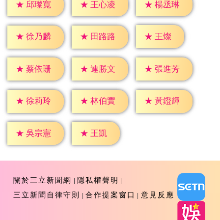
★
邱瓈寬
★
王心凌
★
楊丞琳
★
王燦
★
徐乃麟
★
田路路
★
蔡依珊
★
連勝文
★
張進芳
★
徐莉玲
★
林伯實
★
黃鐙輝
★
王凱
★
吳宗憲
關於三立新聞網
隱私權聲明
三立新聞自律守則
合作提案窗口
意見反應