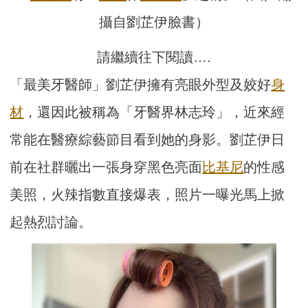
攝自劉芷伊臉書）
請繼續往下閱讀….
「最美牙醫師」劉芷伊擁有亮眼外型及姣好
身
材
，還因此被稱為「牙醫界林志玲」，近來經
常能在醫療綜藝節目看到她的身影。劉芷伊日
前在社群曬出一張身穿黑色亮面
比基尼
的性感
美照，火辣指數直接爆表，照片一曝光馬上掀
起熱烈討論。