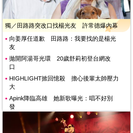
獨／田路路突改口找楊光友 許常德爆內幕
向姜厚任道歉 田路路：我要找的是楊光
友
拋開阿湯哥光環 20歲舒莉初登台網改
口
HIGHLIGHT掀回憶殺 擔心後輩太帥壓力
大
Apink降臨高雄 她新歌曝光：唱不好別
發