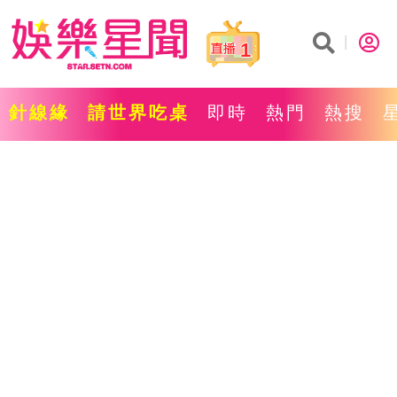
1
針線緣
請世界吃桌
即時
熱門
熱搜