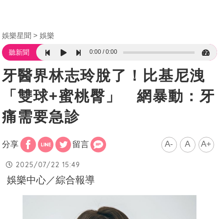
娛樂星聞
娛樂
0:00
0:00
聽新聞
牙醫界林志玲脫了！比基尼洩
「雙球+蜜桃臀」 網暴動：牙
痛需要急診
A-
A
A+
分享
留言
2025/07/22 15:49
娛樂中心／綜合報導