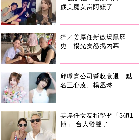
歲美魔女當阿嬤了
獨／姜厚任新歡爆黑歷
史 楊光友怒揭內幕
邱瓈寬公司營收衰退 點
名王心凌、楊丞琳
姜厚任女友稱學歷「3碩1
博」 台大發聲了