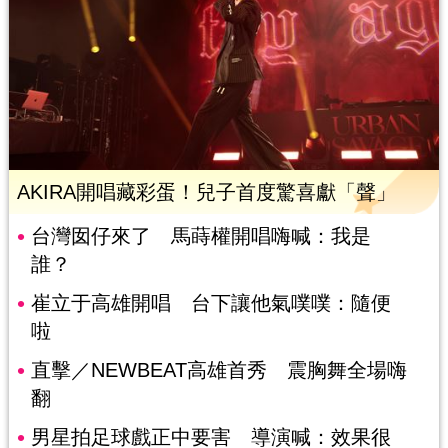
AKIRA開唱藏彩蛋！兒子首度驚喜獻「聲」
台灣囡仔來了 馬蒔權開唱嗨喊：我是
誰？
崔立于高雄開唱 台下讓他氣噗噗：隨便
啦
直擊／NEWBEAT高雄首秀 震胸舞全場嗨
翻
男星拍足球戲正中要害 導演喊：效果很