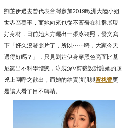
劉芷伊過去曾代表台灣參加2019歐洲大陸小姐
世界區賽事，而她向來也從不吝嗇在社群展現
好身材，日前她大方曬出一張泳裝照，發文寫
下「好久沒發照片了，所以⋯⋯嗨，大家今天
過得好嗎？」，只見劉芷伊身穿黑色亮面比基
尼露出不科學體態，泳裝深V剪裁設計讓她的超
兇上圍呼之欲出，而她的結實腹肌與
蜜桃臀
更
是讓人看了目不轉睛。