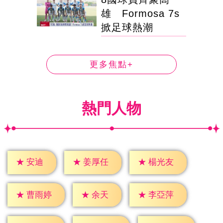
雄 Formosa 7s
掀足球熱潮
更多焦點+
熱門人物
★
安迪
★
姜厚任
★
楊光友
★
余天
★
曹雨婷
★
李亞萍