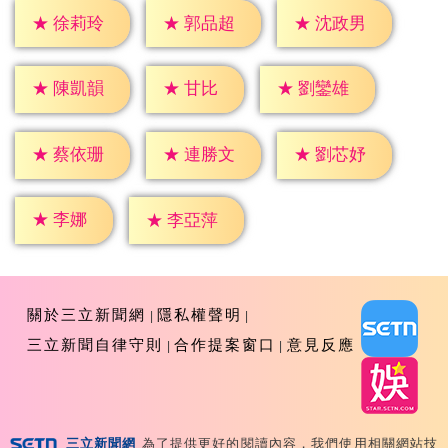
★
徐莉玲
★
郭品超
★
沈政男
★
甘比
★
陳凱韻
★
劉鑾雄
★
蔡依珊
★
連勝文
★
劉芯妤
★
李娜
★
李亞萍
關於三立新聞網
隱私權聲明
三立新聞自律守則
合作提案窗口
意見反應
三立新聞網
為了提供更好的閱讀內容，我們使用相關網站技