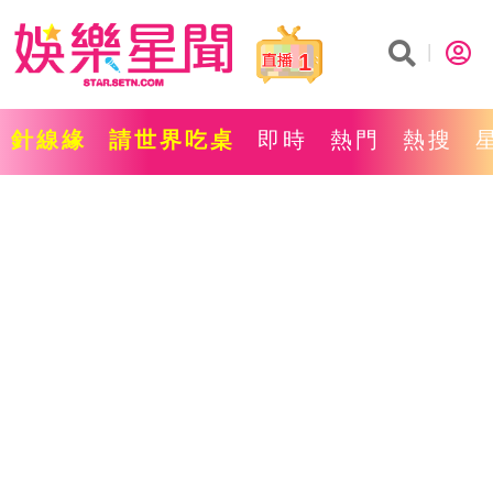
1
針線緣
請世界吃桌
即時
熱門
熱搜