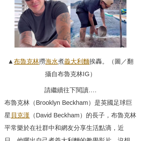
▲
布魯克林
撈
海水
煮
義大利麵
挨轟。（圖／翻
攝自布魯克林IG）
請繼續往下閱讀….
布魯克林（Brooklyn Beckham）是英國足球巨
星
貝克漢
（David Beckham）的長子，布魯克林
平常樂於在社群中和網友分享生活點滴，近
日，他曬出自己煮義大利麵的教學影片，沒想