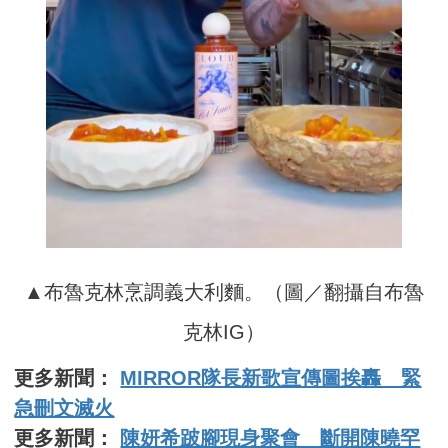
▲布魯克林烹調義大利麵。（圖／翻攝自布魯
克林IG）
更多新聞：
MIRROR隊長新歌宣傳圖挨轟 緊
急刪文滅火
更多新聞：
陳妍希跛腳現身聚會 斷開陳曉罕