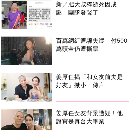
新／肥大叔猝逝死因成
謎 團隊發聲了
百萬網紅遭騙失蹤 付500
萬贖金仍遭撕票
姜厚任揭「和女友前夫是
好友」撇小三傳言
姜厚任女友背景遭疑！他
證實是真台大畢業