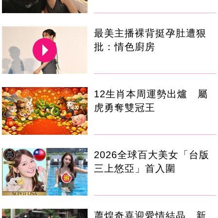
最美主播裸背挺孕肚遭狠
批：情色廚房
12生肖本周運勢出爐 屬
虎勇奪雙冠王
2026全球百大美女「台版
三上悠亞」首入圍
蕭煌奇喜迎愛情結晶 新