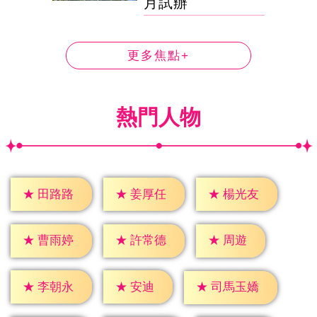
月試辦
更多焦點+
熱門人物
★
田路路
★
姜厚任
★
楊光友
★
周遊
★
曹雨婷
★
許常德
★
安迪
★
李朝永
★
司馬玉嬌