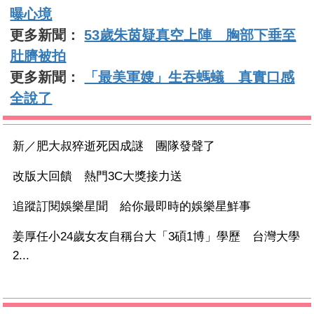
曝心境
更多新聞：
53歲朱茵疑真空上陣 胸部下垂至
肚臍被拍
更多新聞：
「最美軍嫂」生吞螞蟻 真實口感
全說了
新／肥大叔猝逝死因成謎 團隊發聲了
改版大回饋 熱門3C大獎接力送
追蹤訂閱娛樂星聞 給你最即時的娛樂星鮮事
姜厚任小24歲女友自稱台大「3碩1博」學歷 台灣大學
2...