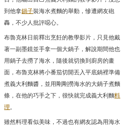
到他拿
鍋子
裝海水煮麵的舉動，慘遭網友砲
轟，不少人批評噁心。
布魯克林日前釋出烹飪的教學影片，只見他戴
著一副墨鏡並手拿一個大鍋子，解說期間他也
用鍋子去撈了海水，隨後就切換到廚房的畫
面，布魯克林將小番茄切開丟入平底鍋裡準備
煮義大利麵醬，並用剛剛撈海水的大鍋子煮麵
條，在他的巧手之下，很快就完成義大利麵
料
理
。
雖然料理看似美味，不過也有網友認為用海水