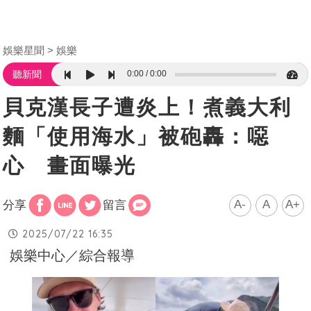
娛樂星聞
娛樂
0:00
0:00
聽新聞
貝克漢長子遭炎上！煮義大利
麵「使用海水」被砲轟：噁
心 畫面曝光
A-
A
A+
分享
留言
2025/07/22 16:35
娛樂中心／綜合報導