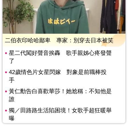
二伯衣印哈哈鄙卑 專家：別穿去日本被笑
星二代闖好聲音挨轟 歌手親姊心疼發聲
了
42歲情色片女星閃嫁 對象是前職棒投
手
黃仁勳告白喜歡華莎！她尬稱：不知他是
誰
獨／田路路生活陷困境！女歌手超狂暖舉
曝