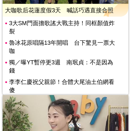
大咖歌后花蓮度假3天 喊話巧遇直接合照
3大SM門面擔歌謠大戰主持！同框顏值炸
裂
魯冰花原唱隔13年開唱 台下驚見一票大
咖
獨／曝YT暫停更3週 南珉貞：不是因為
錢
李李仁慶祝父親節！合體大尾油土伯網看
傻