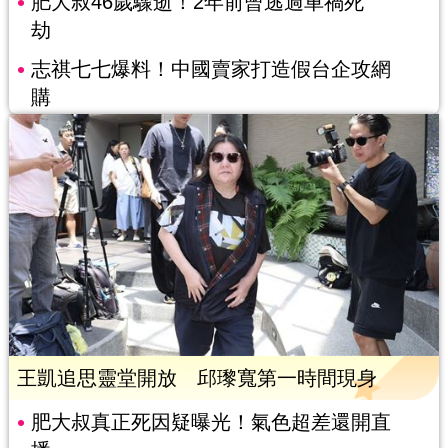
肥大叔46歲驟逝！2年前曾逃過車禍死
劫
志祺七七爆料！中國賣家打造假台企攻網
購
王凱追思靈堂開放 邱瓈寬第一時間現身
肥大叔真正死因疑曝光！氣色超差還開直