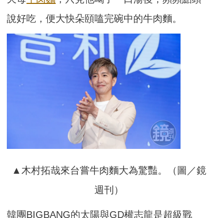
說好吃，便大快朵頤嗑完碗中的牛肉麵。
▲木村拓哉來台嘗牛肉麵大為驚豔。（圖／鏡
週刊）
韓團BIGBANG的太陽與GD權志龍是超級戰