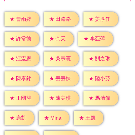
★
曹雨婷
★
田路路
★
姜厚任
★
余天
★
許常德
★
李亞萍
★
江宏恩
★
吳宗憲
★
關之琳
★
陳泰銘
★
丟丟妹
★
陸小芬
★
王國旌
★
陳美琪
★
馬清偉
★
康凱
★
王凱
★
Mina