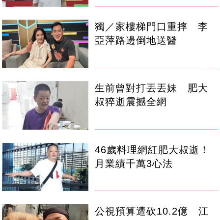
獨／家樓梯門口重摔 李
亞萍路邊倒地送醫
生前曾對打丟丟妹 肥大
叔猝逝震撼全網
46歲料理網紅肥大叔逝！
月業績千萬3心法
公視預算遭砍10.2億 江