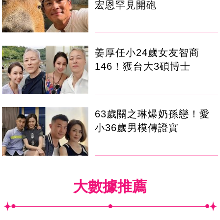
宏恩罕見開砲
姜厚任小24歲女友智商
146！獲台大3碩博士
63歲關之琳爆奶孫戀！愛
小36歲男模傳證實
大數據推薦