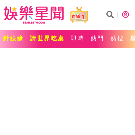
1
針線緣
請世界吃桌
即時
熱門
熱搜