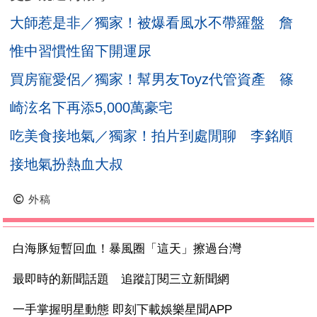
大師惹是非／獨家！被爆看風水不帶羅盤 詹
惟中習慣性留下開運尿
買房寵愛侶／獨家！幫男友Toyz代管資產 篠
崎泫名下再添5,000萬豪宅
吃美食接地氣／獨家！拍片到處閒聊 李銘順
接地氣扮熱血大叔
外稿
白海豚短暫回血！暴風圈「這天」擦過台灣
最即時的新聞話題 追蹤訂閱三立新聞網
一手掌握明星動態 即刻下載娛樂星聞APP