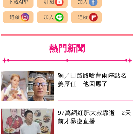
下載APP
訂閱
加入
追蹤
加入
追蹤
熱門新聞
獨／田路路嗆曹雨婷點名
姜厚任 他回應了
97萬網紅肥大叔驟逝 2天
前才暴瘦直播