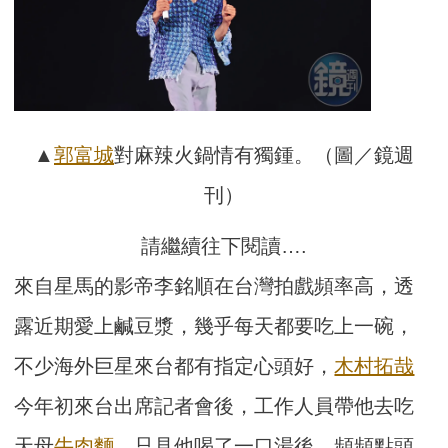
▲
郭富城
對麻辣火鍋情有獨鍾。（圖／鏡週
刊）
請繼續往下閱讀….
來自星馬的影帝李銘順在台灣拍戲頻率高，透
露近期愛上鹹豆漿，幾乎每天都要吃上一碗，
不少海外巨星來台都有指定心頭好，
木村拓哉
今年初來台出席記者會後，工作人員帶他去吃
天母
牛肉麵
，只見他喝了一口湯後，頻頻點頭