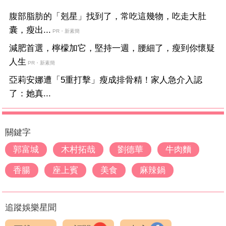
腹部脂肪的「剋星」找到了，常吃這幾物，吃走大肚
囊，瘦出...
PR・新素簡
減肥首選，檸檬加它，堅持一週，腰細了，瘦到你懷疑
人生
PR・新素簡
亞莉安娜遭「5重打擊」瘦成排骨精！家人急介入認
了：她真...
關鍵字
郭富城
木村拓哉
劉德華
牛肉麵
香腸
座上賓
美食
麻辣鍋
追蹤娛樂星聞