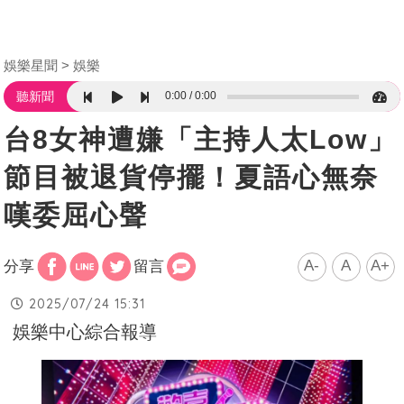
娛樂星聞
娛樂
0:00
0:00
聽新聞
台8女神遭嫌「主持人太Low」
節目被退貨停擺！夏語心無奈
嘆委屈心聲
A-
A
A+
分享
留言
2025/07/24 15:31
娛樂中心綜合報導