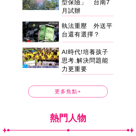
型保險」 台南7
月試辦
執法重壓 外送平
台還有選擇？
AI時代!培養孩子
思考.解決問題能
力更重要
更多焦點+
熱門人物