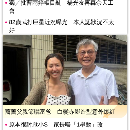
獨／批曹雨婷帳目亂 楊光友再轟余天工
會
82歲武打巨星近況曝光 本人認狀況不太
好
薔薔父親節曬富爸 白髮赤腳造型意外爆紅
原本很討厭小S 家長曝「1舉動」改