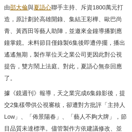
由
邵大倫
與
夏語心
聯手主持、斥資1800萬元打
造，原計劃於高雄開錄、集結王彩樺、歐巴尚
青、黃西田等藝人助陣，並邀來金鐘導播劉應
鐘掌鏡。未料節目僅錄製6集後即遭停擺，播出
遙遙無期，製作單位天之業公司更因此對公視
提告，雙方鬧上法庭。對此，夏語心無奈回應
了。
據《鏡週刊》報導，天之業完成6集錄影後，提
交2集樣帶供公視審核，卻遭對方批評「主持人
Low」、「佈景陽春」、「藝人不夠大牌」，節
目品質未達標準。儘管製作方依建議修改、並