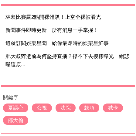
林襄比賽露2點開裸體趴！上空全裸被看光
新聞事件即時更新 所有消息一手掌握！
追蹤訂閱娛樂星聞 給你最即時的娛樂星鮮事
肥大叔猝逝前為何堅持直播？撐不下去模樣曝光 網悲
曝這原...
關鍵字
夏語心
公視
法院
款項
喊卡
邵大倫