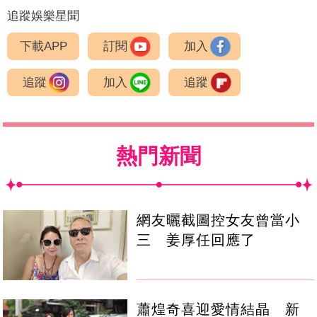
追蹤娛樂星聞
下載APP
訂閱
加入
追蹤
加入
追蹤
熱門新聞
網友曬截圖控女友曾當小
三 姜厚任回應了
蕭煌奇喜迎愛情結晶 新