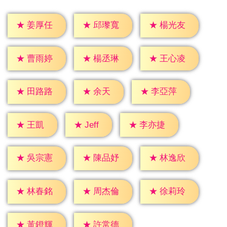
★
姜厚任
★
邱瓈寬
★
楊光友
★
曹雨婷
★
楊丞琳
★
王心凌
★
余天
★
田路路
★
李亞萍
★
Jeff
★
王凱
★
李亦捷
★
吳宗憲
★
陳品妤
★
林逸欣
★
林春銘
★
周杰倫
★
徐莉玲
★
黃鐙輝
★
許常德