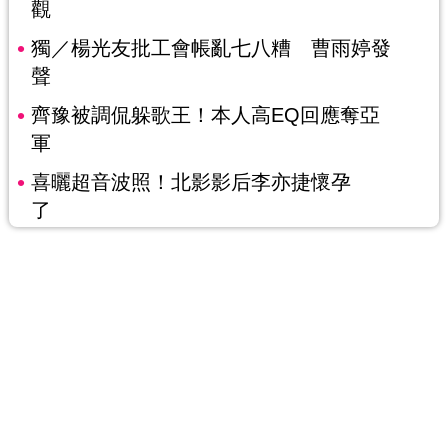
觀
獨／楊光友批工會帳亂七八糟 曹雨婷發
聲
齊豫被調侃躲歌王！本人高EQ回應奪亞
軍
喜曬超音波照！北影影后李亦捷懷孕
了