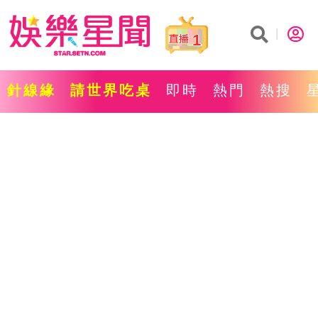
1
針線緣
請世界吃桌
即時
熱門
熱搜