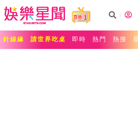
1
針線緣
請世界吃桌
即時
熱門
熱搜