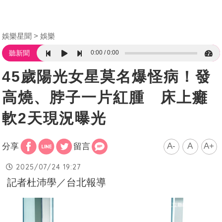
娛樂星聞
娛樂
0:00
0:00
聽新聞
45歲陽光女星莫名爆怪病！發
高燒、脖子一片紅腫 床上癱
軟2天現況曝光
A-
A
A+
分享
留言
2025/07/24 19:27
記者杜沛學／台北報導