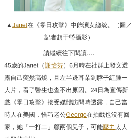
▲
Janet
在《零日攻擊》中飾演女總統。（圖／
記者趙于瑩攝影）
請繼續往下閱讀….
45歲的Janet（
謝怡芬
）6月時在社群上發文透
露自己突然高燒，且左半邊耳朵到脖子紅腫一
大片，看了醫生也查不出原因。24日為宣傳新
戲《零日攻擊》接受媒體訪問時透露，自己當
時人在美國，恰巧老公
George
在拍戲也沒有回
家，她「一打二」顧兩個兒子，可能
壓力
太大