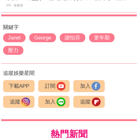
PR・新素簡
關鍵字
Janet
George
謝怡芬
更年期
壓力
追蹤娛樂星聞
下載APP
訂閱
加入
追蹤
加入
追蹤
熱門新聞