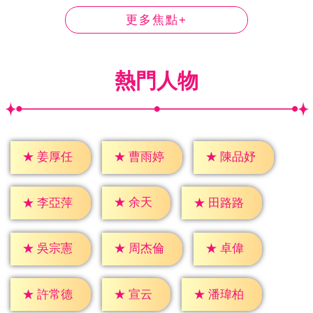
更多焦點+
熱門人物
★
姜厚任
★
曹雨婷
★
陳品妤
★
余天
★
李亞萍
★
田路路
★
卓偉
★
吳宗憲
★
周杰倫
★
宣云
★
許常德
★
潘瑋柏