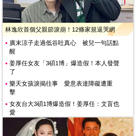
林逸欣首個父親節淚崩！12條家規逼哭網
廣末涼子走過低谷吐真心 被兒一句話點
醒
姜厚任女友「3碩1博」爆造假！本人發聲
了
樂天女孩淚揭往事 愛意表達障礙遭重
擊
女友台大3碩1博爆造假！姜厚任：文盲也
愛