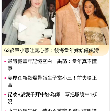
63歲章小蕙吐露心聲：後悔當年嫁給鍾鎮濤
最遺憾童年記憶空白 禹菡：當年真不懂
事
姜厚任新歡爆帶婚生子當小三！前夫嗆正
宮
昆凌8歲愛子拜中醫為師 幫把脈說中1狀
況