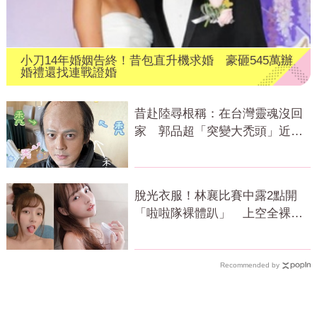
小刀14年婚姻告終！昔包直升機求婚 豪砸545萬辦
婚禮還找連戰證婚
昔赴陸尋根稱：在台灣靈魂沒回
家 郭品超「突變大禿頭」近照
嚇壞網
脫光衣服！林襄比賽中露2點開
「啦啦隊裸體趴」 上空全裸被
看光光
Recommended by