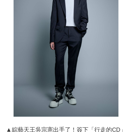
▲綜藝天王吳宗憲出手了！簽下「行走的CD」