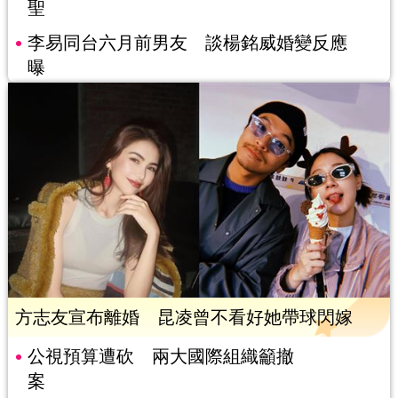
聖
李易同台六月前男友 談楊銘威婚變反應
曝
方志友宣布離婚 昆凌曾不看好她帶球閃嫁
公視預算遭砍 兩大國際組織籲撤
案