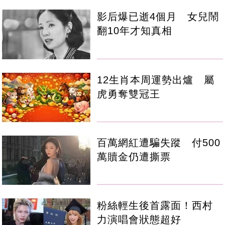
影后爆已逝4個月 女兒鬧
翻10年才知真相
12生肖本周運勢出爐 屬
虎勇奪雙冠王
百萬網紅遭騙失蹤 付500
萬贖金仍遭撕票
粉絲輕生後首露面！西村
力演唱會狀態超好