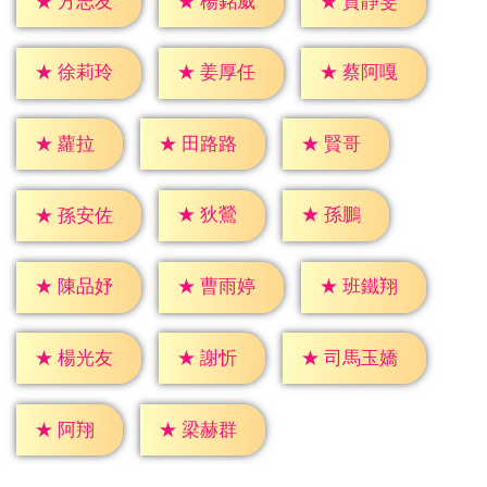
★
方志友
★
楊銘威
★
賈靜雯
★
徐莉玲
★
姜厚任
★
蔡阿嘎
★
蘿拉
★
賢哥
★
田路路
★
狄鶯
★
孫鵬
★
孫安佐
★
陳品妤
★
曹雨婷
★
班鐵翔
★
謝忻
★
楊光友
★
司馬玉嬌
★
阿翔
★
梁赫群