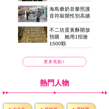
海島爺奶音樂照護
音符敲開性別高牆
不二坊蛋黃酥開放
預購 她用1招搶
1500顆
更多焦點+
熱門人物