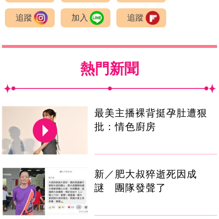
追蹤
加入
追蹤
熱門新聞
最美主播裸背挺孕肚遭狠
批：情色廚房
新／肥大叔猝逝死因成
謎 團隊發聲了