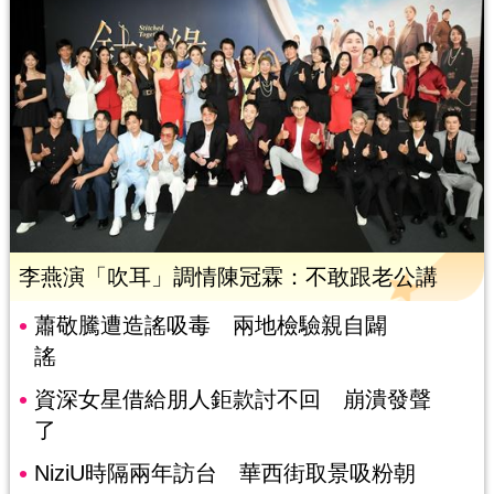
李燕演「吹耳」調情陳冠霖：不敢跟老公講
蕭敬騰遭造謠吸毒 兩地檢驗親自闢
謠
資深女星借給朋人鉅款討不回 崩潰發聲
了
NiziU時隔兩年訪台 華西街取景吸粉朝