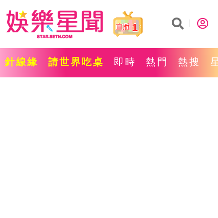
1
針線緣
請世界吃桌
即時
熱門
熱搜