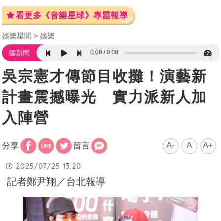
看更多《音樂星球》專題報導
娛樂星聞
娛樂
0:00
0:00
聽新聞
吳宗憲才傳節目收攤！演藝新
計畫震撼曝光 實力派新人加
入陣營
A-
A
A+
分享
留言
2025/07/25 13:20
記者鄭尹翔／台北報導