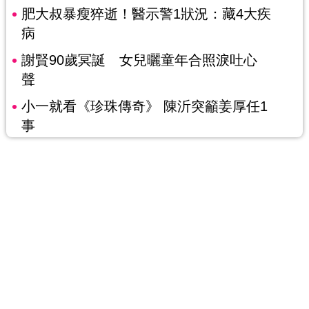
肥大叔暴瘦猝逝！醫示警1狀況：藏4大疾
病
謝賢90歲冥誕 女兒曬童年合照淚吐心
聲
小一就看《珍珠傳奇》 陳沂突籲姜厚任1
事