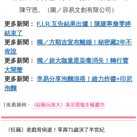
陳守恩。（圖／容易文創有限公司）
更多新聞：
F.I.R.互告結果出爐！陳建寧詹雯婷
結束了
更多新聞：
獨／方順吉宣布離婚！秘密藏2年不
肯說
更多新聞：
獨／超大咖童星染毒消失！轉行賣
大閘蟹
更多新聞：
李易分享泡麵混搭！維力炸醬+印尼
泡麵
推薦圖輯
《綜藝玩很大》吳宗憲嗑生蠔慶功
《狂飆》老戲骨病逝！享壽71歲演了半世紀